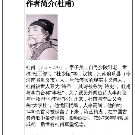
作者简介(杜甫)
杜甫（712－770），字子美，自号少陵野老，世
称“杜工部”、“杜少陵”等，汉族，河南府巩县（今
河南省巩义市）人，唐代伟大的现实主义诗人，
杜甫被世人尊为“诗圣”，其诗被称为“诗史”。杜甫
与李白合称“李杜”，为了跟另外两位诗人李商隐
与杜牧即“小李杜”区别开来，杜甫与李白又合
称“大李杜”。他忧国忧民，人格高尚，他的约
1400余首诗被保留了下来，诗艺精湛，在中国古
典诗歌中备受推崇，影响深远。759-766年间曾居
成都，后世有杜甫草堂纪念。