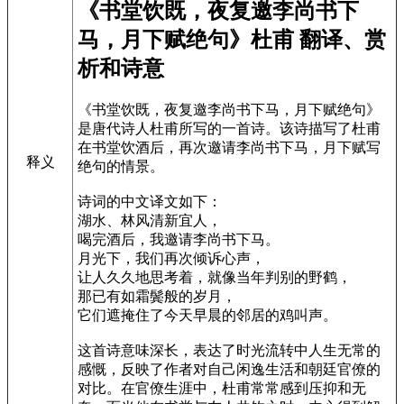
《书堂饮既，夜复邀李尚书下
马，月下赋绝句》杜甫 翻译、赏
析和诗意
《书堂饮既，夜复邀李尚书下马，月下赋绝句》
是唐代诗人杜甫所写的一首诗。该诗描写了杜甫
在书堂饮酒后，再次邀请李尚书下马，月下赋写
释义
绝句的情景。
诗词的中文译文如下：
湖水、林风清新宜人，
喝完酒后，我邀请李尚书下马。
月光下，我们再次倾诉心声，
让人久久地思考着，就像当年判别的野鹤，
那已有如霜鬓般的岁月，
它们遮掩住了今天早晨的邻居的鸡叫声。
这首诗意味深长，表达了时光流转中人生无常的
感慨，反映了作者对自己闲逸生活和朝廷官僚的
对比。在官僚生涯中，杜甫常常感到压抑和无