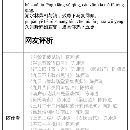
hú shuǐ lín fēng xiāng yǔ qīng, cán zūn xià mǎ fù tóng
qīng.
湖水林风相与清，残尊下马复同倾。
jiǔ pàn yě hè rú shuāng bìn, zhē mò lín jī xià wǔ gēng.
久判野鹤如霜鬓，遮莫邻鸡下五更。
网友评析
《谢贇闍梨见访》 陈师道
《兴龙节致语口号》 陈师道
《行次旧县寄立之》 陈师道
《嗟哉行》 陈师道
《九日不出魏衍见过》 陈师道
《九日与智叔鵰堂宴集夜归》 陈师道
《九月八日夜雨留智叔》 陈师道
《酒户献花以奉先圣戏作》 陈师道
《舅氏新斋》 陈师道
《梁山泊》 陈师道
《三月二十二日榴花盛开戏作绝句》 陈师道
《僧慧僧利同往南山》 陈师道
随便看
《上晁主客》 陈师道
《石氏画苑》 陈师道
《寿安县君挽词》 陈师道