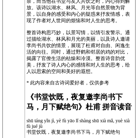
奈，而当他在书堂与友人共饮之时，内心得到解
放。该诗以湖水、林风、月光等自然景物为背
景，以自身的感受和内心的疑惑来抒发情感，表
现了作者对人世间的烦恼和对人生的思考。
整首诗构思巧妙，以景写情，以情引发警示。通
过描绘湖水、林风和月光的美丽，以及诗人邀请
李尚书共饮的情景，展现了杜甫对自由、闲逸生
活的向往。同时，通过野鹤和邻居的鸡的对比，
揭露了官僚生活的枯燥和冷漠。整首诗音韵优
美，抒发了诗人内心的感情和对人生的思考，给
人以思索的空间和美好的遐想。
* 此内容来自古诗词爱好者，仅供参考
《书堂饮既，夜复邀李尚书下
马，月下赋绝句》杜甫 拼音读音
shū táng yǐn jì, yè fù yāo lǐ shàng shū xià mǎ, yuè xià
fù jué jù
书堂饮既，夜复邀李尚书下马，月下赋绝句