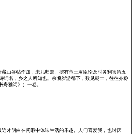
其所藏山谷帖作跋，未几归蜀。撰有帝王君臣论及时务利害策五
伯以诗词名，乡之人所知也。余顷岁游都下，数见朝士，往往亦称
书舟雅词》）一卷。
最近才明白在闲暇中体味生活的乐趣。人们喜爱我，也讨厌