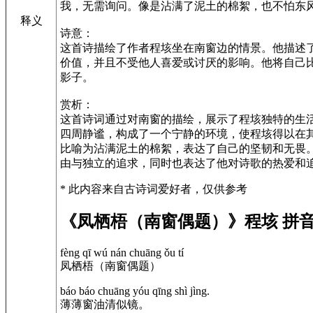
我，无需询问。像是沾满了泥土的棉絮，也不怕东
释义
诗意：
这首诗描绘了作者程垓坐在南窗边的情景。他描述
价值，并且不受他人喜爱或讨厌的影响。他将自己
影子。
赏析：
这首诗词通过对南窗的描绘，展示了程垓独特的生
四周静谧，构成了一个宁静的环境，使程垓得以在
比喻为沾满泥土的棉絮，表达了自己的坚韧和无畏
由与独立的追求，同时也表达了他对诗歌的热爱和
* 此内容来自古诗词爱好者，仅供参考
《凤栖梧（南窗偶题）》程垓 拼
fèng qī wú nán chuāng ǒu tí
凤栖梧（南窗偶题）
báo báo chuāng yóu qīng shì jìng.
薄薄窗油清似镜。