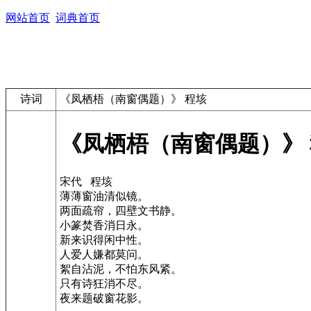
网站首页
词典首页
诗词
《凤栖梧（南窗偶题）》 程垓
《凤栖梧（南窗偶题）》
宋代 程垓
薄薄窗油清似镜。
两面疏帘，四壁文书静。
小篆焚香消日永。
新来识得闲中性。
人爱人嫌都莫问。
絮自沾泥，不怕东风紧。
只有诗狂消不尽。
夜来题破窗花影。