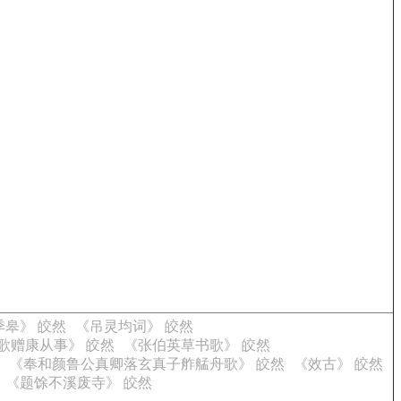
季皋》 皎然
《吊灵均词》 皎然
歌赠康从事》 皎然
《张伯英草书歌》 皎然
《奉和颜鲁公真卿落玄真子舴艋舟歌》 皎然
《效古》 皎然
《题馀不溪废寺》 皎然