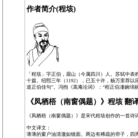
作者简介(程垓)
「程垓」字正伯，眉山（今属四川）人。苏轼中表程
十篇。绍熙三年（1192），已五十许，杨万里荐
道正伯佳句”。冯煦《蒿庵论词》：“程正伯凄婉绵
《凤栖梧（南窗偶题）》程垓 翻
《凤栖梧（南窗偶题）》是宋代程垓创作的一首诗
中文译文：
薄薄的窗户油清澈如镜面。两边有稀疏的帘子，四