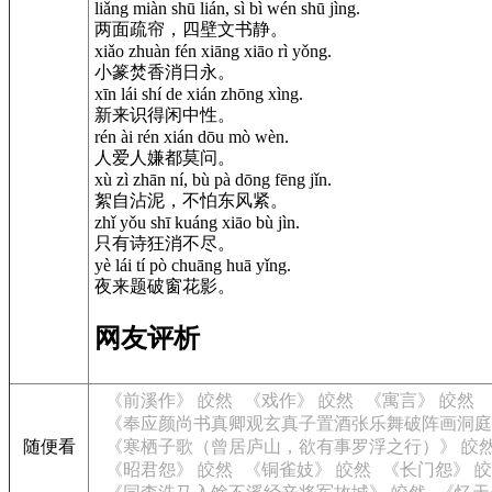
liǎng miàn shū lián, sì bì wén shū jìng.
两面疏帘，四壁文书静。
xiǎo zhuàn fén xiāng xiāo rì yǒng.
小篆焚香消日永。
xīn lái shí de xián zhōng xìng.
新来识得闲中性。
rén ài rén xián dōu mò wèn.
人爱人嫌都莫问。
xù zì zhān ní, bù pà dōng fēng jǐn.
絮自沾泥，不怕东风紧。
zhǐ yǒu shī kuáng xiāo bù jìn.
只有诗狂消不尽。
yè lái tí pò chuāng huā yǐng.
夜来题破窗花影。
网友评析
《前溪作》 皎然
《戏作》 皎然
《寓言》 皎然
《奉应颜尚书真卿观玄真子置酒张乐舞破阵画洞庭
随便看
《寒栖子歌（曾居庐山，欲有事罗浮之行）》 皎
《昭君怨》 皎然
《铜雀妓》 皎然
《长门怨》 