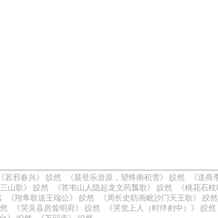
《若邪春兴》 皎然
《晨登乐游原，望终南积雪》 皎然
《送商
三山歌》 皎然
《答韦山人隐起龙文药瓢歌》 皎然
《桃花石枕
然
《翔隼歌送王端公》 皎然
《周长史昉画毗沙门天王歌》 皎然
皎然
《哭吴县房耸明府》 皎然
《哭觉上人（时绊剡中）》 皎然