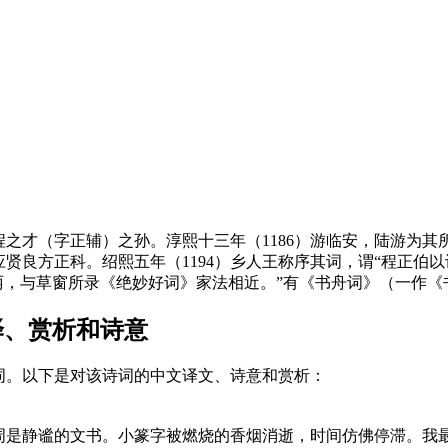
之才（字正辅）之孙。淳熙十三年（1186）游临安，陆游为
以应贤良方正科。绍熙五年（1194）乡人王称序其词，谓“程正
丽，与草窗所录《绝妙好词》家法相近。”有《书舟词》（一作《
译、赏析和诗意
词。以下是对该诗词的中文译文、诗意和赏析：
周是静谧的文书。小篆字被燃烧的香烟消逝，时间仿佛停滞。我