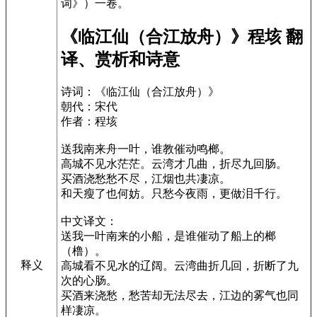
词》）一卷。
《临江仙（合江放舟）》程垓 翻
译、赏析和诗意
诗词：《临江仙（合江放舟）》
朝代：宋代
作者：程垓
送我南来舟一叶，谁教催动鸣榔。
高城不见水茫茫。云湾才几曲，折尽九回肠。
买酒浇愁愁不尽，江烟也共凄凉。
和天瘦了也何妨。只愁今夜雨，更做泪千行。
中文译文：
送我一叶南来的小船，是谁催动了船上的榔
（橹）。
释义
高城看不见水的辽阔。云湾曲折几回，折断了九
次的心肠。
买酒来浇愁，愁苦却无法尽去，江边的雾气也同
样凄凉。