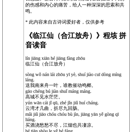
的伤感和内心的痛苦，给人一种深深的思索和共
鸣。
* 此内容来自古诗词爱好者，仅供参考
《临江仙（合江放舟）》程垓 拼
音读音
lín jiāng xiān hé jiāng fàng zhōu
临江仙（合江放舟）
sòng wǒ nán lái zhōu yī yè, shuí jiào cuī dòng míng
láng.
送我南来舟一叶，谁教催动鸣榔。
gāo chéng bú jiàn shuǐ máng máng.
高城不见水茫茫。
yún wān cái jǐ qū, zhé jǐn jiǔ huí cháng.
云湾才几曲，折尽九回肠。
mǎi jiǔ jiāo chóu chóu bù jìn, jiāng yān yě gòng qī
liáng.
买酒浇愁愁不尽，江烟也共凄凉。
hé tiān shòu le yě hé fáng.