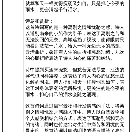
就算和天一样变得瘦弱又如何。只是担心今夜的
雨水，更会涌起千行泪水。
诗意和赏析：
这首诗词写的是一种离别之情和忧愁之感。诗人
以送别南来的小船作为引子，表达了离别之苦和
无法挽回的无奈。高城遮挡了视线，使得眼前只
能看到茫茫一片水，给人一种无边无际的感觉。
云湾曲折，象征着人生的曲折和离愁别绪，九次
的心肠折断表达了诗人内心的痛苦和纠结。
诗中提到买酒来浇愁，但愁苦无法尽去，江边的
雾气也同样凄凉，这表达了诗人内心的忧愁无法
化解的困境。诗人提到和天一样瘦弱又如何，表
达了对身体衰弱的无所畏惧，更关注的是今夜的
雨水，担心自己的泪水会随之涌现。
这首诗词通过描写景物和抒发情感的手法，将离
别之情和忧愁之感融入其中。诗人以自然景物和
个人感受相结合的方式，表达了离愁别绪和无奈
的情绪，同时也传达出对生活中痛苦和困境的无
畏态度。整首诗词以简洁明快的语言描绘了离别