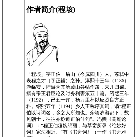
作者简介(程垓)
「程垓」字正伯，眉山（今属四川）人。苏轼中
表程之才（字正辅）之孙。淳熙十三年（1186）
游临安，陆游为其所藏山谷帖作跋，未几归蜀。
撰有帝王君臣论及时务利害策五十篇。绍熙三年
（1192），已五十许，杨万里荐以应贤良方正
科。绍熙五年（1194）乡人王称序其词，谓“程正
伯以诗词名，乡之人所知也。余顷岁游都下，数
见朝士，往往亦称道正伯佳句”。冯煦《蒿庵论
词》：“程正伯凄婉绵丽，与草窗所录《绝妙好
词》家法相近。”有《书舟词》（一作《书舟雅