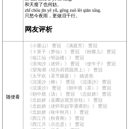
和天瘦了也何妨。
zhǐ chóu jīn yè yǔ, gèng zuò lèi qiān xíng.
只愁今夜雨，更做泪千行。
网友评析
《小重山》 曹冠
《满庭芳》 曹冠
《卜算子（梦仙）》 曹冠
《粉蝶儿》 曹冠
《临江仙（明远楼）》 曹冠
《浪淘沙（述怀）》 曹冠
《使牛子》 曹冠
《望海潮（绍兴府西园席上）》 曹冠
《太平欢（圣节赐宴）》 姚述尧
《浣溪沙（柳）》 曹冠
《浣溪沙》 曹冠
《浣溪沙》 曹冠
《朝中措（茶）》 曹冠
《朝中措（汤）》 曹冠
《念奴娇》 曹冠
随便看
《念奴娇（县圃达观赏岩桂）》 曹冠
《念奴娇（述怀和赵宰通甫韵）》 曹冠
《念奴娇（咏中秋月）》 曹冠
《西江月（秋香阁）》 曹冠
《西江月（示忠彦）》 曹冠