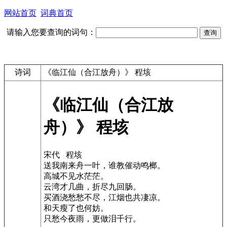
网站首页
词典首页
请输入您要查询的词句：
诗词
《临江仙（合江放舟）》 程垓
《临江仙（合江放
舟）》 程垓
宋代 程垓
送我南来舟一叶，谁教催动鸣榔。
高城不见水茫茫。
云湾才几曲，折尽九回肠。
买酒浇愁愁不尽，江烟也共凄凉。
和天瘦了也何妨。
只愁今夜雨，更做泪千行。