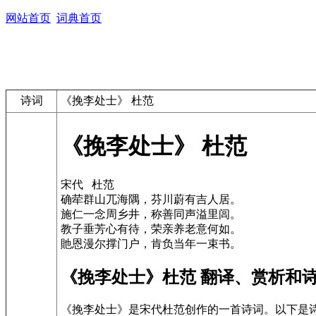
网站首页
词典首页
诗词
《挽李处士》 杜范
《挽李处士》 杜范
宋代 杜范
确荦群山兀海隅，芬川蔚有吉人居。
施仁一念周乡井，称善同声溢里闾。
教子垂芳心有待，荣亲养老意何如。
貤恩漫尔撑门户，肯负当年一束书。
《挽李处士》杜范 翻译、赏析和
《挽李处士》是宋代杜范创作的一首诗词。以下是