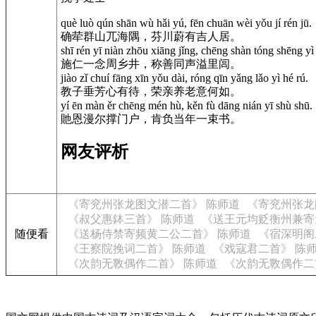
què luò qún shān wù hǎi yú, fēn chuān wèi yǒu jí rén jū.
确荦群山兀海隅，芬川蔚有吉人居。
shī rén yī niàn zhōu xiāng jǐng, chēng shàn tóng shēng yì l
施仁一念周乡井，称善同声溢里闾。
jiào zǐ chuí fāng xīn yǒu dài, róng qīn yǎng lǎo yì hé rú.
教子垂芳心有待，荣亲养老意何如。
yí ēn màn ěr chēng mén hù, kěn fù dāng nián yī shù shū.
貤恩漫尔撑门户，肯负当年一束书。
网友评析
《寄兖州张龙图文潜二首》 陈师道
《寄兖州张龙
《叔父惠鉢三首》 陈师道
《送王元均贬衡州兼寄
随便看
《送杨侍禁寄频黄二公二首》 陈师道
《宿深明阁
《王察院挽词二首》 陈师道
《戏寇君二首》 陈
《次韵无斁偶作二首》 陈师道
《次韵无斁偶作二