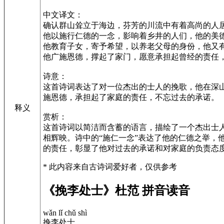
中文译文：
确认群山耸立于海边，芬芳的川流中有着高尚的人
他以施行仁德的一念，影响着乡井的人们，他的美
他教育子女，寄予希望，以养老父母的身份，他又
他广施恩德，撑起了家门，愿意承担起曾经的责任
诗意：
这首诗词表达了对一位杰出的士人的挽歌，他在深
施恩德，承担起了家庭的责任，不忘过去的承诺。
释义
赏析：
这首诗词以简洁而含蓄的语言，描绘了一个杰出士
相辉映。诗中的“施仁一念”表达了他的仁德之举，
的责任，彰显了他对过去的承诺和对家庭的负责态
* 此内容来自古诗词爱好者，仅供参考
《挽李处士》杜范 拼音读音
wǎn lǐ chǔ shì
挽李处士