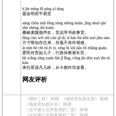
tí jīn míng fǔ píng yì táng
题金明府平易堂
sāng chóu mài lǒng sòng shēng huān, jìng shuō qín
shū zhèng shì kuān.
桑畴麦陇颂声欢，竞说琴书政事宽。
fāng cùn wéi zhī cún qǐ dì, sī háo bù kěn zuò jiān nán.
方寸惟知存岂弟，丝毫不肯作艰难。
ài mín hé chì rú ér zi, xíng lù xiū jiào bì zhǎng guān.
爱民何啻如儿子，行路休教避长官。
lái wǎng xīng yuán fán jǐ lǐng, cóng jīn dōu zuò tǎn tú
kàn.
来往星源凡几岭，从今都作坦途看。
网友评析
《感怀二首》 陈棣
《钱使君知原生辰》 陈棣
《钱使君知原生辰》 陈棣
《汝平诸公见和复用韵二首》 陈棣
《汝平诸公见和复用韵二首》 陈棣