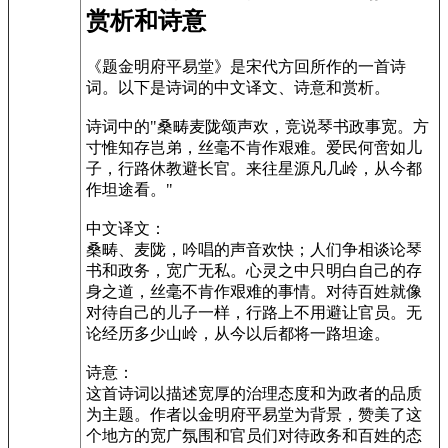
赏析和诗意
《题金明府平易堂》是宋代方回所作的一首诗
词。以下是诗词的中文译文、诗意和赏析。
诗词中的"桑畴麦陇颂声欢，竞说琴书政事宽。方
寸惟知存岂弟，丝毫不肯作艰难。爱民何啻如儿
子，行路休教避长官。来往星源凡几岭，从今都
作坦途看。"
中文译文：
桑畴、麦陇，吟唱的声音欢快；人们争相谈论琴
书和政务，宽广无私。心灵之中只明白自己的存
身之道，丝毫不肯作艰难的事情。对待百姓就像
对待自己的儿子一样，行路上不用避让官员。无
论经历多少山岭，从今以后都将一路坦途。
诗意：
这首诗词以描述宽厚的治理态度和为政者的品质
为主题。作者以金明府平易堂为背景，赞美了这
个地方的宽广氛围和官员们对待政务和百姓的态