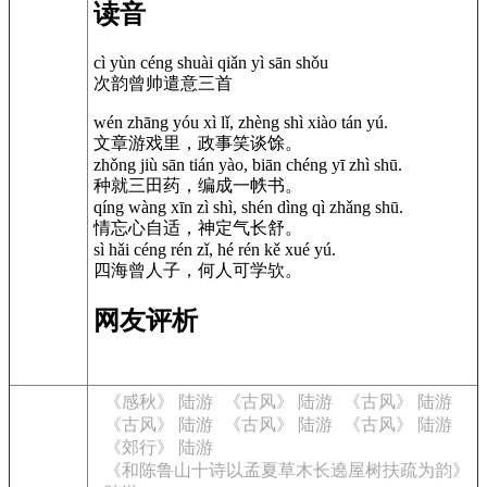
读音
cì yùn céng shuài qiǎn yì sān shǒu
次韵曾帅遣意三首
wén zhāng yóu xì lǐ, zhèng shì xiào tán yú.
文章游戏里，政事笑谈馀。
zhǒng jiù sān tián yào, biān chéng yī zhì shū.
种就三田药，编成一帙书。
qíng wàng xīn zì shì, shén dìng qì zhǎng shū.
情忘心自适，神定气长舒。
sì hǎi céng rén zǐ, hé rén kě xué yú.
四海曾人子，何人可学欤。
网友评析
《感秋》 陆游
《古风》 陆游
《古风》 陆游
《古风》 陆游
《古风》 陆游
《古风》 陆游
《郊行》 陆游
《和陈鲁山十诗以孟夏草木长遶屋树扶疏为韵》