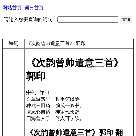
网站首页
词典首页
请输入您要查询的词句：
诗词
《次韵曾帅遣意三首》 郭印
《次韵曾帅遣意三首》
郭印
宋代 郭印
文章游戏里，政事笑谈馀。
种就三田药，编成一帙书。
情忘心自适，神定气长舒。
四海曾人子，何人可学欤。
《次韵曾帅遣意三首》郭印 翻