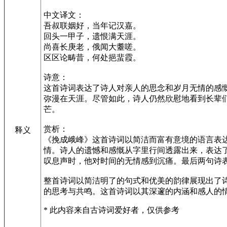
中文译文：
吾叔联姻好，当年记汉嘉。
回头一甲子，遗恨满天涯。
尚喜长庚老，俄闻大耋嗟。
区区论畴昔，何处挹蜚霞。
诗意：
这首诗词表达了诗人对亲人的思念和岁月无情的感
弥漫在天涯。尽管如此，诗人仍然欣慰地看到长辈
芒。
赏析：
释义
《挽成峨峰》这首诗词以简洁而富有意境的语言表
情。诗人的遗憾和感慨从字里行间透露出来，表达
叹息声时，他对时间的无情感到沉痛。最后两句诗
整首诗词以简洁明了的句式和优美的韵律展现出了
的思考与共鸣。这首诗词以其深邃的内涵和感人的
* 此内容来自古诗词爱好者，仅供参考