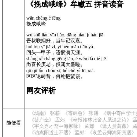
《挽成峨峰》牟巘五 拼音读音
wǎn chéng é fēng
挽成峨峰
wú shū lián yīn hǎo, dāng nián jì hàn jiā.
吾叔联姻好，当年记汉嘉。
huí tóu yī jiǎ zǐ, yí hèn mǎn tiān yá.
回头一甲子，遗恨满天涯。
shàng xǐ cháng gēng lǎo, é wén dà dié jiē.
尚喜长庚老，俄闻大耋嗟。
qū qū lùn chóu xī, hé chǔ yì fēi xiá.
区区论畴昔，何处挹蜚霞。
网友评析
《城南》 张籍
《寄韩愈》 张籍
《病中寄白学士
《答卢仝》 孟郊
《奉报翰林张舍人见遗之诗》 
随便看
《宇文秀才斋中海柳咏》 孟郊
《邀人赏蔷薇》 
《访嵩阳道士不遇》 孟郊
《哀孟云卿嵩阳荒居》