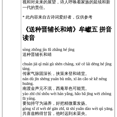
视和对未来的展望，诗人呼唤着家族的延续和新
一代的责任。
* 此内容来自古诗词爱好者，仅供参考
《送种晋辅长和靖》牟巘五 拼音
读音
sòng zhǒng jìn fǔ zhǎng hé jìng
送种晋辅长和靖
chuán jiā qì mài gù shēn cháng, xié cè lái dēng hé jìng
táng.
传家气脉固深长，挟策来登和靖堂。
nán dù jīn shēng yuán bù mǐn, xī ān cǎo sè kě néng
huāng.
南渡金声元不泯，西庵草色可能荒。
yào zhī chí shǒu wèi hán yǎng, hǎo bǎ jīng wēi zhòng
fā yáng.
要知持守为涵养，好把精微重发扬。
gòng xǐ zī wéi dé gān zhǐ, tā shí yuǎn dào wèi qú yāng.
共喜兹帏得甘旨，他时远到未渠央。