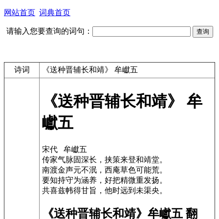
网站首页
词典首页
请输入您要查询的词句：
诗词
《送种晋辅长和靖》 牟巘五
《送种晋辅长和靖》 牟
巘五
宋代 牟巘五
传家气脉固深长，挟策来登和靖堂。
南渡金声元不泯，西庵草色可能荒。
要知持守为涵养，好把精微重发扬。
共喜兹帏得甘旨，他时远到未渠央。
《送种晋辅长和靖》牟巘五 翻