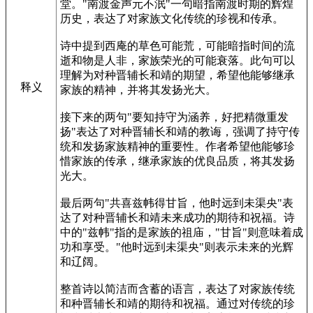
堂。"南渡金声元不泯"一句暗指南渡时期的辉煌
历史，表达了对家族文化传统的珍视和传承。
诗中提到西庵的草色可能荒，可能暗指时间的流
逝和物是人非，家族荣光的可能衰落。此句可以
理解为对种晋辅长和靖的期望，希望他能够继承
释义
家族的精神，并将其发扬光大。
接下来的两句"要知持守为涵养，好把精微重发
扬"表达了对种晋辅长和靖的教诲，强调了持守传
统和发扬家族精神的重要性。作者希望他能够珍
惜家族的传承，继承家族的优良品质，将其发扬
光大。
最后两句"共喜兹帏得甘旨，他时远到未渠央"表
达了对种晋辅长和靖未来成功的期待和祝福。诗
中的"兹帏"指的是家族的祖庙，"甘旨"则意味着成
功和享受。"他时远到未渠央"则表示未来的光辉
和辽阔。
整首诗以简洁而含蓄的语言，表达了对家族传统
和种晋辅长和靖的期待和祝福。通过对传统的珍