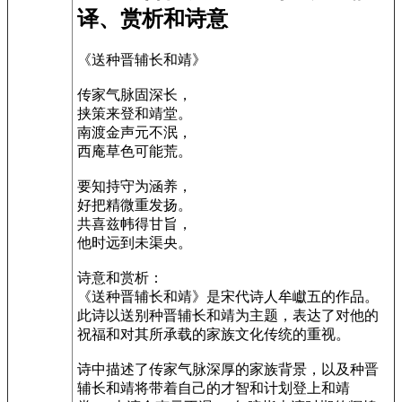
译、赏析和诗意
《送种晋辅长和靖》
传家气脉固深长，
挟策来登和靖堂。
南渡金声元不泯，
西庵草色可能荒。
要知持守为涵养，
好把精微重发扬。
共喜兹帏得甘旨，
他时远到未渠央。
诗意和赏析：
《送种晋辅长和靖》是宋代诗人牟巘五的作品。
此诗以送别种晋辅长和靖为主题，表达了对他的
祝福和对其所承载的家族文化传统的重视。
诗中描述了传家气脉深厚的家族背景，以及种晋
辅长和靖将带着自己的才智和计划登上和靖