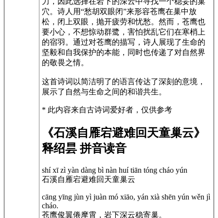
力，因此选择在岩下的深云中寻找一个稳妥的巢
穴。诗人用“愁胡双眼闭”来形容苍鹰在巢中放
松，闭上双眼，抛开疲劳和忧愁。然而，苍鹰也
要小心，不想惊动群鹭，害怕扰乱它们在寒梢上
的宿羽。通过对苍鹰的描写，诗人展现了生命的
坚毅和自我保护的本能，同时也传递了对自然界
的敬畏之情。
这首诗词以简洁明了的语言传达了深刻的意境，
展示了自然与生命之间的和谐共生。
* 此内容来自古诗词爱好者，仅供参考
《石溪自雁宕避难回天童巢云》
释绍昙 拼音读音
shí xī zì yàn dàng bì nàn huí tiān tóng cháo yún
石溪自雁宕避难回天童巢云
cāng yīng jùn yì juàn mó xiāo, yán xià shēn yún wěn jì
cháo.
苍鹰俊翼倦摩霄，岩下深云稳寄巢。