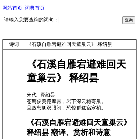
网站首页
词典首页
请输入您要查询的词句：
诗词
《石溪自雁宕避难回天童巢云》 释绍昙
《石溪自雁宕避难回天
童巢云》 释绍昙
宋代 释绍昙
苍鹰俊翼倦摩霄，岩下深云稳寄巢。
且放愁胡双眼闭，恐惊群鹭宿寒梢。
《石溪自雁宕避难回天童巢云》
释绍昙 翻译、赏析和诗意