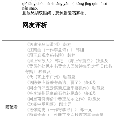
qiě fàng chóu hú shuāng yǎn bì, kǒng jīng qún lù sù
hán shāo.
且放愁胡双眼闭，恐惊群鹭宿寒梢。
网友评析
《送康洗马归滑州》 韩翃
《江南曲（一作李益诗）》 韩翃
《题玉真观李秘书院》 韩翃
《河上寄故人》 韩翃
《海上寄萧立》 独孤及
《贾员外处见中书贾舍人巴陵诗集览之怀旧代书
寄赠》 独孤及
《代书寄上李广州》 独孤及
《送陈兼应辟兼寄高適、贾至》 独孤及
《同徐侍郎五云溪新庭重阳宴集作》 独孤及
《答李滁州题庭前石竹花见寄》 独孤及
《同皇甫侍御斋中春望见示之作》 独孤及
《送杨中丞和蕃》 郎士元
随便看
《送张南史（一作寄李纾）》 郎士元
《题精舍寺（一作酬王季友秋夜宿露台寺见