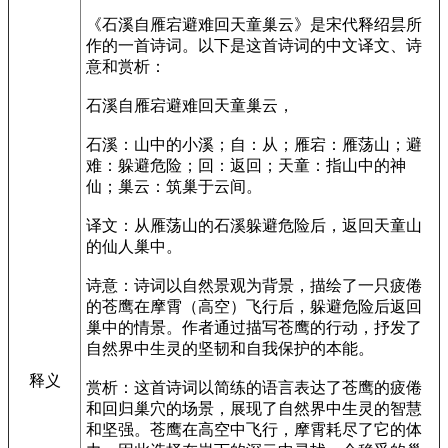
《石溪自雁宕避难回天童巢云》是宋代释绍昙所
作的一首诗词。以下是这首诗词的中文译文、诗
意和赏析：
石溪自雁宕避难回天童巢云，
石溪：山中的小溪；自：从；雁宕：雁荡山；避
难：躲避危险；回：返回；天童：指山中的神
仙；巢云：筑巢于云间。
译文：从雁荡山的石溪躲避危险后，返回天童山
的仙人巢中。
诗意：诗词以自然景观为背景，描绘了一只疲倦
的苍鹰在摩霄（高空）飞行后，躲避危险后返回
巢中的情景。作者通过描写苍鹰的行动，抒发了
自然界中生灵的坚韧和自我保护的本能。
释义
赏析：这首诗词以简练的语言表达了苍鹰的疲倦
和回归巢穴的场景，展现了自然界中生灵的智慧
和坚强。苍鹰在高空中飞行，摩霄耗尽了它的体