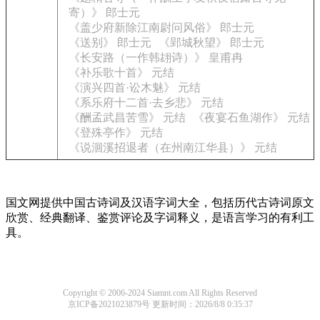
寄）》 郎士元
《盖少府新除江南尉问风俗》 郎士元
《送别》 郎士元
《郢城秋望》 郎士元
《长安路（一作韩翃诗）》 皇甫冉
《补乐歌十首》 元结
《演兴四首·讼木魅》 元结
《系乐府十二首·去乡悲》 元结
《酬孟武昌苦雪》 元结
《夜宴石鱼湖作》 元结
《登殊亭作》 元结
《说洄溪招退者（在州南江华县）》 元结
国文网提供中国古诗词及汉语字词大全，包括历代古诗词原文
欣赏、经典翻译、鉴赏评论及字词释义，是语言学习的有利工
具。
Copyright © 2006-2024 Siamnt.com All Rights Reserved
京ICP备2021023879号
更新时间：2026/8/8 0:35:37