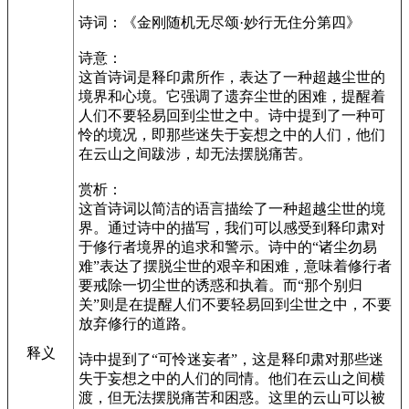
诗词：《金刚随机无尽颂·妙行无住分第四》
诗意：
这首诗词是释印肃所作，表达了一种超越尘世的
境界和心境。它强调了遗弃尘世的困难，提醒着
人们不要轻易回到尘世之中。诗中提到了一种可
怜的境况，即那些迷失于妄想之中的人们，他们
在云山之间跋涉，却无法摆脱痛苦。
赏析：
这首诗词以简洁的语言描绘了一种超越尘世的境
界。通过诗中的描写，我们可以感受到释印肃对
于修行者境界的追求和警示。诗中的“诸尘勿易
难”表达了摆脱尘世的艰辛和困难，意味着修行者
要戒除一切尘世的诱惑和执着。而“那个别归
关”则是在提醒人们不要轻易回到尘世之中，不要
放弃修行的道路。
释义
诗中提到了“可怜迷妄者”，这是释印肃对那些迷
失于妄想之中的人们的同情。他们在云山之间横
渡，但无法摆脱痛苦和困惑。这里的云山可以被