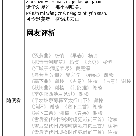
zhū chén wù yì nán, nà gè bié guī guān.
诸尘勿易难，那个别归关。
kě lián mí wàng zhě, héng xī bù yún shān.
可怜迷妄者，横锡步云山。
网友评析
《双燕曲》 杨慎
《早春》 杨慎
《拟青青河畔草》 杨慎
《咏史》 杨慎
《江城子·病起春尽》 夏完淳
《寻芳草 别恨》 夏完淳
《春怨》 谢榛
《塞下曲》 谢榛
《古意》 谢榛
《古意》 谢榛
《秋闺曲》 谢榛
《行路难》 谢榛
《季冬夜西池君见过》 谢榛
随便看
《早发坡泉薄暮至太行山下》 谢榛
《病怀》 谢榛
《塞下二首》 谢榛
《塞下二首》 谢榛
《春兴》 谢榛
《雪后登代州城楼时虏犯岢岚三首》 谢榛
《雪后登代州城楼时虏犯岢岚三首》 谢榛
《雪后登代州城楼时虏犯岢岚三首》 谢榛