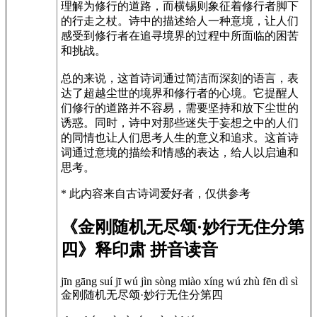
理解为修行的道路，而横锡则象征着修行者脚下
的行走之杖。诗中的描述给人一种意境，让人们
感受到修行者在追寻境界的过程中所面临的困苦
和挑战。
总的来说，这首诗词通过简洁而深刻的语言，表
达了超越尘世的境界和修行者的心境。它提醒人
们修行的道路并不容易，需要坚持和放下尘世的
诱惑。同时，诗中对那些迷失于妄想之中的人们
的同情也让人们思考人生的意义和追求。这首诗
词通过意境的描绘和情感的表达，给人以启迪和
思考。
* 此内容来自古诗词爱好者，仅供参考
《金刚随机无尽颂·妙行无住分第
四》释印肃 拼音读音
jīn gāng suí jī wú jìn sòng miào xíng wú zhù fēn dì sì
金刚随机无尽颂·妙行无住分第四