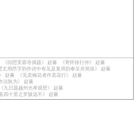
《回憇芙蓉寺偶题》 赵蕃
《寄怀徐行仲》 赵蕃
贾丈用昂字韵作诗中有见及复用韵奉呈并简徐》 赵蕃
》 赵蕃
《见卖梅花者作卖花行》 赵蕃
作法孰为》 赵蕃
《九日题越州光孝观壁》 赵蕃
县四十里之罗陂远不》 赵蕃
。