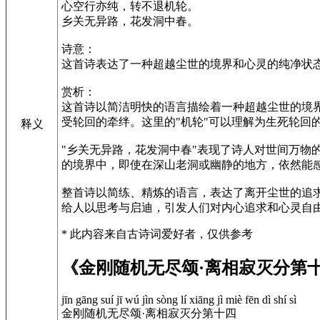
心空行亦纯，转不退机轮。
乡关无异路，花发洞中春。
诗意：
这首诗表达了一种超越尘世的境界和心灵的纯净状
赏析：
这首诗以简洁明快的语言描绘着一种超越尘世的境界
受轮回的牵绊。这里的"机轮"可以理解为生死轮回
释义
"乡关无异路，花发洞中春"表现了诗人对世间万物
的境界中，即使在深山老洞或幽静的地方，依然能感
整首诗以简练、精炼的语言，表达了离开尘世的追
给人以思考与启迪，引发人们对内心追求和心灵自
* 此内容来自古诗词爱好者，仅供参考
《金刚随机无尽颂·离相寂灭分第
jīn gāng suí jī wú jìn sòng lí xiāng jì miè fēn dì shí sì
金刚随机无尽颂·离相寂灭分第十四