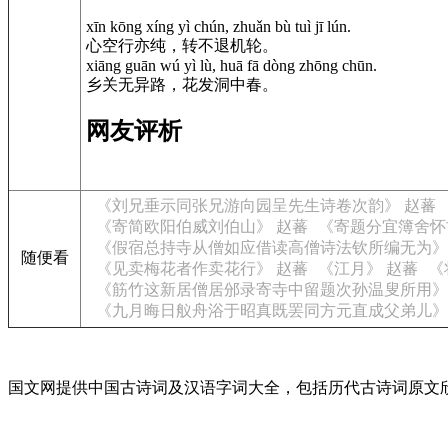
xīn kōng xíng yì chún, zhuǎn bù tuì jī lún.
心空行亦纯，转不退机轮。
xiāng guān wú yì lù, huā fā dòng zhōng chūn.
乡关无异路，花发洞中春。
网友评析
《刘兄垂示同张兄游向园呈先生诗卷次韵》 赵蕃
《寄简欧阳伯威刘伯山》 赵蕃
《寄题分宜簿舍怀
《假宿总持寺从僧如应借读高僧诗法钦所编无为》
随便看
《见卖梅花者作卖花行》 赵蕃
《江月》 赵蕃
《
《筋竹这新居僧居邠录寄寺中留题次孙温叟所用》
《九月晦日舣舟浴于昭真既罢同方元直成父弟儿》
国文网提供中国古诗词及汉语字词大全，包括历代古诗词原文