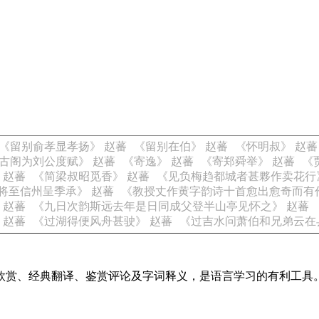
《留别俞孝显孝扬》 赵蕃
《留别在伯》 赵蕃
《怀明叔》 赵蕃
古阁为刘公度赋》 赵蕃
《寄逸》 赵蕃
《寄郑舜举》 赵蕃
《
 赵蕃
《简梁叔昭觅香》 赵蕃
《见负梅趋都城者甚夥作卖花行
将至信州呈季承》 赵蕃
《教授丈作黄字韵诗十首愈出愈奇而有
 赵蕃
《九日次韵斯远去年是日同成父登半山亭见怀之》 赵蕃
 赵蕃
《过湖得便风舟甚驶》 赵蕃
《过吉水问萧伯和兄弟云在
欣赏、经典翻译、鉴赏评论及字词释义，是语言学习的有利工具