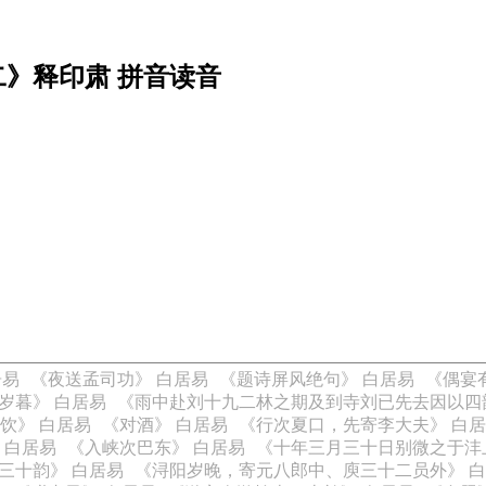
二》释印肃 拼音读音
居易
《夜送孟司功》 白居易
《题诗屏风绝句》 白居易
《偶宴
岁暮》 白居易
《雨中赴刘十九二林之期及到寺刘已先去因以四
饮》 白居易
《对酒》 白居易
《行次夏口，先寄李大夫》 白
 白居易
《入峡次巴东》 白居易
《十年三月三十日别微之于沣
三十韵》 白居易
《浔阳岁晚，寄元八郎中、庾三十二员外》 