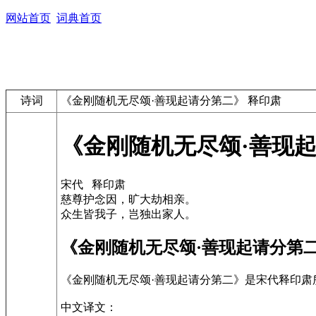
网站首页
词典首页
诗词
《金刚随机无尽颂·善现起请分第二》 释印肃
《金刚随机无尽颂·善现起
宋代 释印肃
慈尊护念因，旷大劫相亲。
众生皆我子，岂独出家人。
《金刚随机无尽颂·善现起请分第
《金刚随机无尽颂·善现起请分第二》是宋代释印
中文译文：