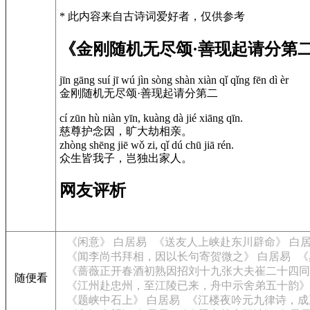
* 此内容来自古诗词爱好者，仅供参考
《金刚随机无尽颂·善现起请分第
jīn gāng suí jī wú jìn sòng shàn xiàn qǐ qǐng fēn dì èr
金刚随机无尽颂·善现起请分第二
cí zūn hù niàn yīn, kuàng dà jié xiāng qīn.
慈尊护念因，旷大劫相亲。
zhòng shēng jiē wǒ zi, qǐ dú chū jiā rén.
众生皆我子，岂独出家人。
网友评析
《闲意》 白居易
《送友人上峡赴东川辟命》 白
《闻李尚书拜相，因以长句寄贺微之》 白居易
《
《蔷薇正开春酒初熟因招刘十九张大夫崔二十四同
随便看
《江州赴忠州，至江陵已来，舟中示舍弟五十韵》
《题峡中石上》 白居易
《江楼夜吟元九律诗，成