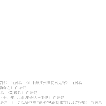
有怀》 白居易
《山中酬江州崔使君见寄》 白居易
韵寄之》 白居易
居易
《对镜吟》 白居易
上十四年…为他年会话张本也》 白居易
白居易
《元九以绿丝布白轻褣见寄制成衣服以诗报知》 白居易