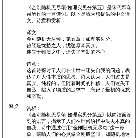
《金刚随机无尽颂·如理实见分第五》是宋代释印
肃所作的一首诗词。以下是我为您提供的中文译
文、诗意和赏析：
译文：
金刚随机无尽颂，第五章：如理实见分。
曾经是忧愁之人，忧愁原本真实。
迷失于物质之中，遗失了辛勤的本心。
诗意：
这首诗探讨了人们在尘世中迷失自我的问题，表
达了对人性本质的思考。诗人认为，人们过去是
真实、纯粹的，但随着时间的推移，人们迷失了
自己，陷入了物质的追求中，忘记了最初的忧愁
和辛勤。
释义
赏析：
《金刚随机无尽颂·如理实见分第五》以简洁而深
刻的语言，揭示了人们在世俗纷扰中失去本真的
自我。诗中通过使用“金刚随机无尽颂”这一形
象，暗喻人们的心灵像金刚般坚固，却随机地迷