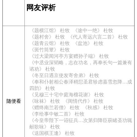
网友评析
《题横江馆》 杜牧
《途中一绝》 杜牧
《题村舍》 杜牧
《代人寄远六言二首》 杜牧
《题青云馆》 杜牧
《盆池》 杜牧
《斑竹筒簟》 杜牧
《过大梁闻河亭方宴赠孙子端》 杜牧
《中丞业深韬略，志在功名，再奉长句一篇兼有
谘劝》 杜牧
《冬至日遇京使发寄舍弟》 杜牧
《奉和仆射相公春泽稍愆圣君轸虑嘉雪忽降…成
四韵》 杜牧
《见穆三十宅中庭海榴花谢》 杜牧
随便看
《咏袜》 杜牧
《闺情代作》 杜牧
《赠终南兰若僧》 杜牧
《秋感》 杜牧
《李给事中敏二首》 杜牧
《今皇帝陛下一诏征兵…次第归降臣获睹圣功辄
献歌咏》 杜牧
《送国棋王逢》 杜牧