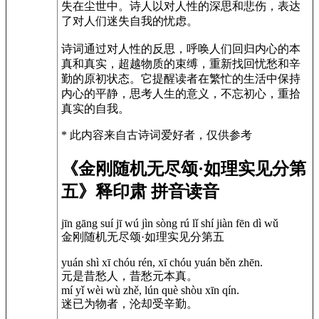
失在尘世中。诗人以对人性的深思和悲伤，表达
了对人们迷失自我的忧虑。
诗词通过对人性的反思，呼唤人们回归内心的本
真和真实，超越物质的束缚，重新找回忧愁和辛
勤的原初状态。它提醒读者在繁忙的生活中保持
内心的平静，思考人生的意义，不忘初心，重拾
真实的自我。
* 此内容来自古诗词爱好者，仅供参考
《金刚随机无尽颂·如理实见分第
五》释印肃 拼音读音
jīn gāng suí jī wú jìn sòng rú lǐ shí jiàn fēn dì wǔ
金刚随机无尽颂·如理实见分第五
yuán shì xī chóu rén, xī chóu yuán běn zhēn.
元是昔愁人，昔愁元本真。
mí yǐ wèi wù zhě, lún què shòu xīn qín.
迷已为物者，沦却受辛勤。