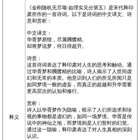
《金刚随机无尽颂·如理实见分第五》是宋代释印
肃所作的一首诗词。以下是诗词的中文译文、诗
意和赏析：
中文译文：
华胥梦易惺，尽属髑髅精。
却将梦说梦，何日得超升。
诗意：
这首诗词表达了释印肃对人生的思考和触动。通
过华胥梦和髑髅精的比喻，诗人揭示了人世间虚
幻和无常的本质。他意识到人们的所见所闻只是
如同梦境一般的虚妄，而真正的超越和升华需要
更高层次的认知和修行。
赏析：
诗人以华胥梦作为隐喻，暗示了人们所追求和珍
视的事物都是虚幻的，如同一场梦境。华胥是传
释义
说中的神仙之地，而梦境则是人们暂时的幻觉。
通过这一隐喻，释印肃表达了对人生真相的深刻
认识。