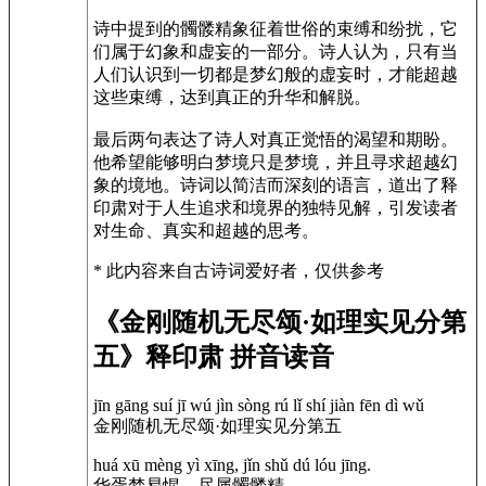
诗中提到的髑髅精象征着世俗的束缚和纷扰，它
们属于幻象和虚妄的一部分。诗人认为，只有当
人们认识到一切都是梦幻般的虚妄时，才能超越
这些束缚，达到真正的升华和解脱。
最后两句表达了诗人对真正觉悟的渴望和期盼。
他希望能够明白梦境只是梦境，并且寻求超越幻
象的境地。诗词以简洁而深刻的语言，道出了释
印肃对于人生追求和境界的独特见解，引发读者
对生命、真实和超越的思考。
* 此内容来自古诗词爱好者，仅供参考
《金刚随机无尽颂·如理实见分第
五》释印肃 拼音读音
jīn gāng suí jī wú jìn sòng rú lǐ shí jiàn fēn dì wǔ
金刚随机无尽颂·如理实见分第五
huá xū mèng yì xīng, jǐn shǔ dú lóu jīng.
华胥梦易惺，尽属髑髅精。