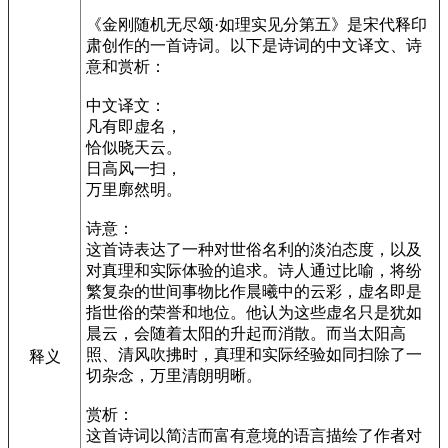
《金刚随机无尽颂·如理实见分第五》是宋代释印
肃创作的一首诗词。以下是诗词的中文译文、诗
意和赏析：
中文译文：
凡有即虚名，
恰似晓天云。
日高风一扫，
万里廓然明。
诗意：
这首诗表达了一种对世俗名利的淡泊态度，以及
对真理和实际体验的追求。诗人通过比喻，将纷
繁复杂的世间事物比作晨曦中的云彩，虚名即是
指世俗的荣誉和地位。他认为这些虚名只是犹如
晨云，会随着太阳的升起而消散。而当太阳高
照、清风吹拂时，真理和实际经验如同扫除了一
释义
切杂念，万里清朗明晰。
赏析：
这首诗词以简洁而富有意境的语言描绘了作者对