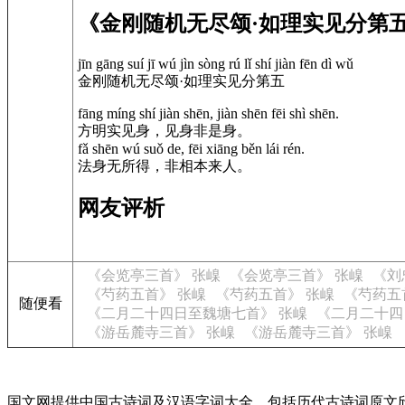
《金刚随机无尽颂·如理实见分第
jīn gāng suí jī wú jìn sòng rú lǐ shí jiàn fēn dì wǔ
金刚随机无尽颂·如理实见分第五
fāng míng shí jiàn shēn, jiàn shēn fēi shì shēn.
方明实见身，见身非是身。
fǎ shēn wú suǒ de, fēi xiāng běn lái rén.
法身无所得，非相本来人。
网友评析
《会览亭三首》 张嵲
《会览亭三首》 张嵲
《刘
《芍药五首》 张嵲
《芍药五首》 张嵲
《芍药五
随便看
《二月二十四日至魏塘七首》 张嵲
《二月二十四
《游岳麓寺三首》 张嵲
《游岳麓寺三首》 张嵲
国文网提供中国古诗词及汉语字词大全，包括历代古诗词原文