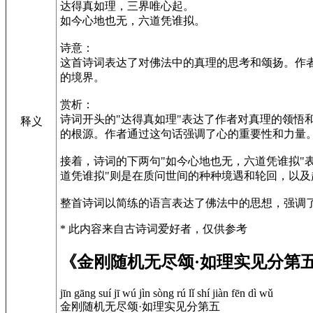
达得真如理，三界唯心起。
如今心地也无，六道凭谁拟。
诗意：
这首诗词表达了对佛法中的真理的思考和颂扬。作者
的境界。
赏析：
诗词开头的"达得真如理"表达了作者对真理的领悟
释义
的根源。作者通过这句话强调了心的重要性和力量
接着，诗词的下两句"如今心地也无，六道凭谁拟"
道凭谁拟"则是在质问世间的种种境遇和轮回，以
整首诗词以简练的语言表达了佛法中的思想，强调
* 此内容来自古诗词爱好者，仅供参考
《金刚随机无尽颂·如理实见分第
jīn gāng suí jī wú jìn sòng rú lǐ shí jiàn fēn dì wǔ
金刚随机无尽颂·如理实见分第五