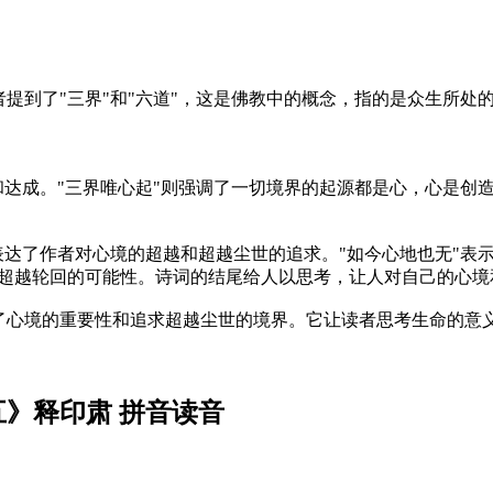
提到了"三界"和"六道"，这是佛教中的概念，指的是众生所处
和达成。"三界唯心起"则强调了一切境界的起源都是心，心是创
。
表达了作者对心境的超越和超越尘世的追求。"如今心地也无"表
及超越轮回的可能性。诗词的结尾给人以思考，让人对自己的心境
了心境的重要性和追求超越尘世的境界。它让读者思考生命的意
五》释印肃 拼音读音