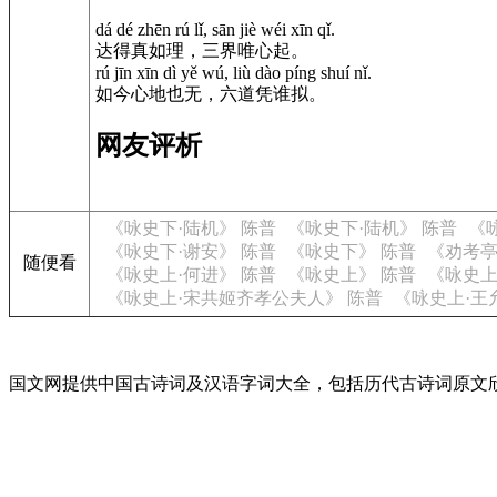
dá dé zhēn rú lǐ, sān jiè wéi xīn qǐ.
达得真如理，三界唯心起。
rú jīn xīn dì yě wú, liù dào píng shuí nǐ.
如今心地也无，六道凭谁拟。
网友评析
《咏史下·陆机》 陈普
《咏史下·陆机》 陈普
《
《咏史下·谢安》 陈普
《咏史下》 陈普
《劝考亭
随便看
《咏史上·何进》 陈普
《咏史上》 陈普
《咏史上
《咏史上·宋共姬齐孝公夫人》 陈普
《咏史上·王
国文网提供中国古诗词及汉语字词大全，包括历代古诗词原文