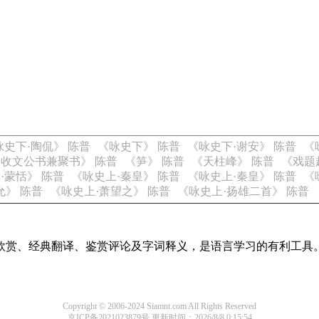
咏史下·陶侃》 陈普
《咏史下》 陈普
《咏史下·谢安》 陈普
《
收文公书兼聚书》 陈普
《笋》 陈普
《天柱峰》 陈普
《戏题
·蒙恬》 陈普
《咏史上·秦皇》 陈普
《咏史上·秦皇》 陈普
《
允》 陈普
《咏史上·萧望之》 陈普
《咏史上·扬雄二首》 陈普
欣赏、经典翻译、鉴赏评论及字词释义，是语言学习的有利工具
Copyright © 2006-2024 Siamnt.com All Rights Reserved
京ICP备2021023879号
更新时间：2026/8/8 0:15:54