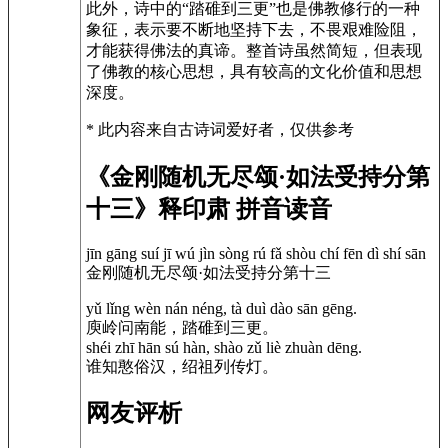
此外，诗中的“踏碓到三更”也是佛教修行的一种
象征，表示要不断地坚持下去，不畏艰难险阻，
才能获得佛法的真谛。整首诗虽然简短，但表现
了佛教的核心思想，具有较高的文化价值和思想
深度。
* 此内容来自古诗词爱好者，仅供参考
《金刚随机无尽颂·如法受持分第
十三》释印肃 拼音读音
jīn gāng suí jī wú jìn sòng rú fǎ shòu chí fēn dì shí sān
金刚随机无尽颂·如法受持分第十三
yǔ lǐng wèn nán néng, tà duì dào sān gēng.
庾岭问南能，踏碓到三更。
shéi zhī hān sú hàn, shào zǔ liè zhuàn dēng.
谁知憨俗汉，绍祖列传灯。
网友评析