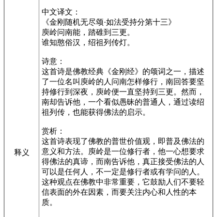
中文译文：
《金刚随机无尽颂·如法受持分第十三》
庾岭问南能，踏碓到三更。
谁知憨俗汉，绍祖列传灯。
诗意：
这首诗是佛教经典《金刚经》的颂词之一，描述
了一位名叫庾岭的人问南怎样修行，南回答要坚
持修行到深夜，庾岭便一直坚持到三更。然而，
南却告诉他，一个看似愚昧的普通人，通过读绍
祖列传，也能获得佛法的启示。
赏析：
这首诗表现了佛教的普世价值观，即普及佛法的
意义和方法。庾岭是一位修行者，他一心想要求
释义
得佛法的真谛，而南告诉他，真正接受佛法的人
可以是任何人，不一定是修行者或有学问的人。
这种观点在佛教中非常重要，它鼓励人们不要轻
信表面的外在因素，而要关注内心和人性的本
质。