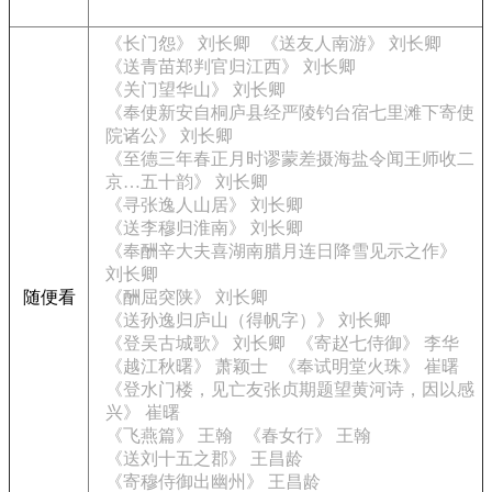
《长门怨》 刘长卿
《送友人南游》 刘长卿
《送青苗郑判官归江西》 刘长卿
《关门望华山》 刘长卿
《奉使新安自桐庐县经严陵钓台宿七里滩下寄使
院诸公》 刘长卿
《至德三年春正月时谬蒙差摄海盐令闻王师收二
京…五十韵》 刘长卿
《寻张逸人山居》 刘长卿
《送李穆归淮南》 刘长卿
《奉酬辛大夫喜湖南腊月连日降雪见示之作》
刘长卿
随便看
《酬屈突陕》 刘长卿
《送孙逸归庐山（得帆字）》 刘长卿
《登吴古城歌》 刘长卿
《寄赵七侍御》 李华
《越江秋曙》 萧颖士
《奉试明堂火珠》 崔曙
《登水门楼，见亡友张贞期题望黄河诗，因以感
兴》 崔曙
《飞燕篇》 王翰
《春女行》 王翰
《送刘十五之郡》 王昌龄
《寄穆侍御出幽州》 王昌龄