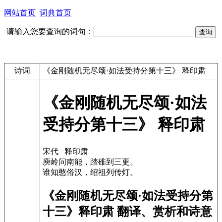
网站首页
词典首页
请输入您要查询的词句：
诗词
《金刚随机无尽颂·如法受持分第十三》 释印肃
《金刚随机无尽颂·如法
受持分第十三》 释印肃
宋代 释印肃
庾岭问南能，踏碓到三更。
谁知憨俗汉，绍祖列传灯。
《金刚随机无尽颂·如法受持分第
十三》释印肃 翻译、赏析和诗意