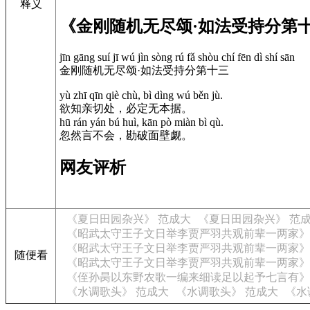
释义
《金刚随机无尽颂·如法受持分第
jīn gāng suí jī wú jìn sòng rú fǎ shòu chí fēn dì shí sān
金刚随机无尽颂·如法受持分第十三
yù zhī qīn qiè chù, bì dìng wú běn jù.
欲知亲切处，必定无本据。
hū rán yán bú huì, kān pò miàn bì qù.
忽然言不会，勘破面壁觑。
网友评析
《夏日田园杂兴》 范成大
《夏日田园杂兴》 范
《昭武太守王子文日举李贾严羽共观前辈一两家》
《昭武太守王子文日举李贾严羽共观前辈一两家》
随便看
《昭武太守王子文日举李贾严羽共观前辈一两家》
《侄孙昺以东野农歌一编来细读足以起予七言有》
《水调歌头》 范成大
《水调歌头》 范成大
《水