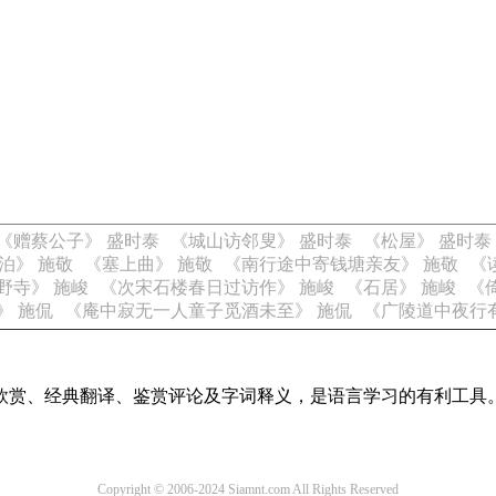
《赠蔡公子》 盛时泰
《城山访邻叟》 盛时泰
《松屋》 盛时泰
泊》 施敬
《塞上曲》 施敬
《南行途中寄钱塘亲友》 施敬
《
野寺》 施峻
《次宋石楼春日过访作》 施峻
《石居》 施峻
《
》 施侃
《庵中寂无一人童子觅酒未至》 施侃
《广陵道中夜行
欣赏、经典翻译、鉴赏评论及字词释义，是语言学习的有利工具
Copyright © 2006-2024 Siamnt.com All Rights Reserved