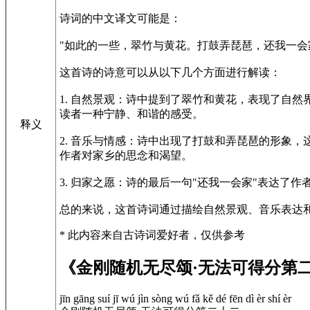
诗词的中文译文可能是：
"如此的一些，翠竹与黄花。打鼓弄琵琶，还我一会
这首诗的诗意可以从以下几个方面进行解读：
1. 自然景观：诗中提到了翠竹和黄花，表现了自
读者一种宁静、和谐的感受。
释义
2. 音乐与情感：诗中出现了打鼓和弄琵琶的形象
作者对家乡的思念和渴望。
3. 归家之愿：诗的最后一句"还我一会家"表达
总的来说，这首诗词通过描绘自然景观、音乐表达
* 此内容来自古诗词爱好者，仅供参考
《金刚随机无尽颂·无法可得分第
jīn gāng suí jī wú jìn sòng wú fǎ kě dé fēn dì èr shí èr