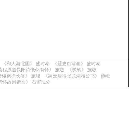
《和人游北固》 盛时泰
《题史痴翁画》 盛时泰
读程原道昆阳诗怅然有怀》 施敬
《试笔》 施敬
倚楼柬徐长谷》 施峻
《寓云居得张龙湖相公书》 施峻
有怀故园诸友》 石窗珉公
。