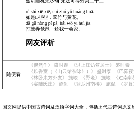
金刚随机无尽颂·无法可得分第二十二
rú shì xiē xiē, cuì zhú yǔ huáng huā.
如是□些些，翠竹与黄花。
dǎ gǔ nòng pí pá, hái wǒ yī huì jiā.
打鼓弄琵琶，还我一会家。
网友评析
《偶然作》 盛时泰
《过上庄访笪居士》 盛时泰
《贮香室（《山云馆杂咏》）》 盛时泰
《巴阳夜
随便看
《林卧柬方外友》 施峻
《野老》 施峻
《过南郭
《宴陆氏庄》 施侃
《登瓜州南楼》 施侃
《岁暮
国文网提供中国古诗词及汉语字词大全，包括历代古诗词原文