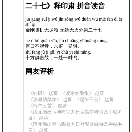
二十七》释印肃 拼音读音
jīn gāng suí jī wú jìn sòng wú duàn wú miè fēn dì èr
shí qī
金刚随机无尽颂·无断无灭分第二十七
hé rì bù guān yīn, liù chuāng yī huǎng míng.
何日不观音，六窗一晃明。
shí fāng jù jī gǔ, yī chù yī shí míng.
十方俱击鼓，一处一时鸣。
网友评析
《钓矶》 赵蕃
《读谢幼槃集》 赵蕃
《读谢幼槃集》 赵蕃
《端午三首》 赵蕃
《端午三首》 赵蕃
《段元衡出示与晦翁九日登紫霄峰诗及手帖并
及》 赵蕃
《段元衡出示与晦翁九日登紫霄峰诗及手帖并
及》 赵蕃