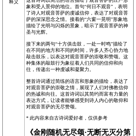
这首诗词以简洁的语言描绘了观音菩萨的庄严形
释义
象和受人景仰的地位。首句“何日不观音”，表明
了诗人对观音菩萨的虔诚信仰，表达了对观音菩
萨的深深思念之情。接着的“六窗一晃明”形象地
描绘了光明与闪烁的景象，暗示了观音菩萨的神
圣与光辉。
接下来的两句“十方俱击鼓，一处一时鸣”描绘了
在不同的地方和不同的时间，许多人齐心协力地
敲击鼓乐，以表达对观音菩萨的崇敬和赞颂。这
种集体的敲鼓行为象征着人们共同的信仰和向
往，传递出一种虔诚和凝聚力。
整首诗词通过简练的语言和形象的描绘，表达了
对观音菩萨的崇敬之情，展现了人们对佛教信仰
的热诚和向往。这首诗词以其简约而富有力量的
表达方式，让读者能够感受到诗人内心的敬仰和
对观音菩萨的无尽赞颂。
* 此内容来自古诗词爱好者，仅供参考
《金刚随机无尽颂·无断无灭分第