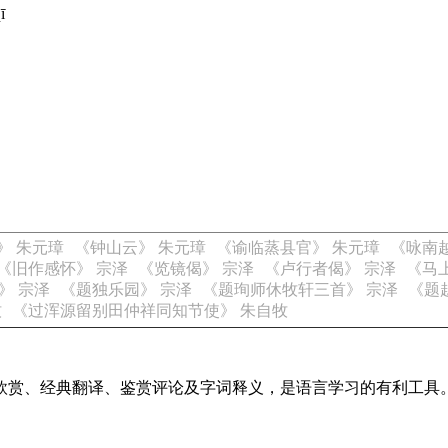
ī
》 朱元璋
《钟山云》 朱元璋
《谕临蒸县官》 朱元璋
《咏南
《旧作感怀》 宗泽
《览镜偈》 宗泽
《卢行者偈》 宗泽
《马
》 宗泽
《题独乐园》 宗泽
《题珣师休牧轩三首》 宗泽
《题
牧
《过浑源留别田仲祥同知节使》 朱自牧
欣赏、经典翻译、鉴赏评论及字词释义，是语言学习的有利工具