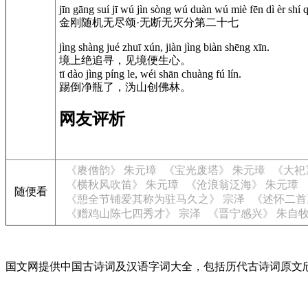
jīn gāng suí jī wú jìn sòng wú duàn wú miè fēn dì èr shí q
金刚随机无尽颂·无断无灭分第二十七
jìng shàng jué zhuī xún, jiàn jìng biàn shēng xīn.
境上绝追寻，见境便生心。
tī dào jìng píng le, wéi shān chuàng fú lín.
踢倒净瓶了，沩山创佛林。
网友评析
《赓僧韵》 朱元璋
《宝光废塔》 朱元璋
《大祀
《横秋风吹笛》 朱元璋
《沧浪翁泛海》 朱元璋
随便看
《憩全节铺爱其称为驻马久之》 宗泽
《述怀二首
《赠鸡山陈七四秀才》 宗泽
《晋宁感兴》 朱自
国文网提供中国古诗词及汉语字词大全，包括历代古诗词原文