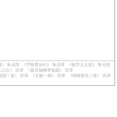
越》 朱元璋
《竹榦青乐钓》 朱元璋
《牧羊儿土鼓》 朱元璋
上口占》 宗泽
《盘豆铺南李翁园》 宗泽
赵园二首》 宗泽
《又赋一律》 宗泽
《雨晴渡关二首》 宗泽
。