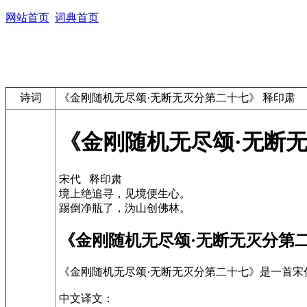
网站首页
词典首页
诗词
《金刚随机无尽颂·无断无灭分第二十七》 释印肃
《金刚随机无尽颂·无断无
宋代 释印肃
境上绝追寻，见境便生心。
踢倒净瓶了，沩山创佛林。
《金刚随机无尽颂·无断无灭分第
《金刚随机无尽颂·无断无灭分第二十七》是一首
中文译文：