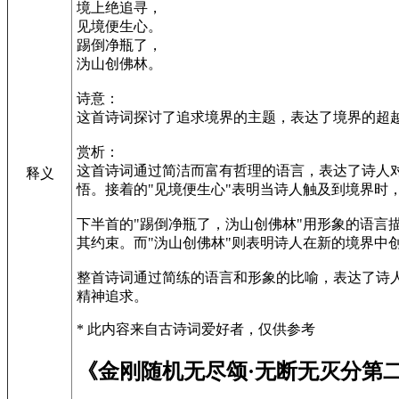
境上绝追寻，
见境便生心。
踢倒净瓶了，
沩山创佛林。
诗意：
这首诗词探讨了追求境界的主题，表达了境界的超
赏析：
这首诗词通过简洁而富有哲理的语言，表达了诗人
释义
悟。接着的"见境便生心"表明当诗人触及到境界时
下半首的"踢倒净瓶了，沩山创佛林"用形象的语言
其约束。而"沩山创佛林"则表明诗人在新的境界中
整首诗词通过简练的语言和形象的比喻，表达了诗
精神追求。
* 此内容来自古诗词爱好者，仅供参考
《金刚随机无尽颂·无断无灭分第