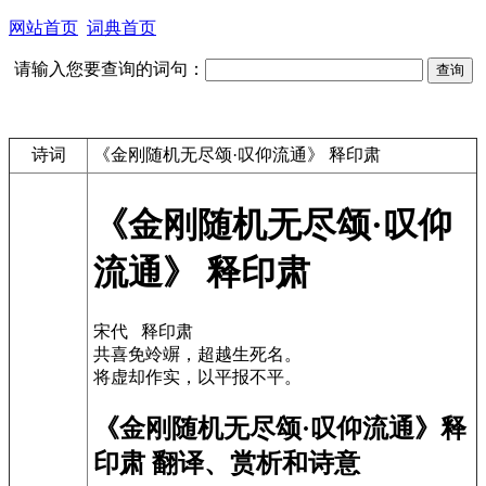
网站首页
词典首页
请输入您要查询的词句：
诗词
《金刚随机无尽颂·叹仰流通》 释印肃
《金刚随机无尽颂·叹仰
流通》 释印肃
宋代 释印肃
共喜免竛竮，超越生死名。
将虚却作实，以平报不平。
《金刚随机无尽颂·叹仰流通》释
印肃 翻译、赏析和诗意