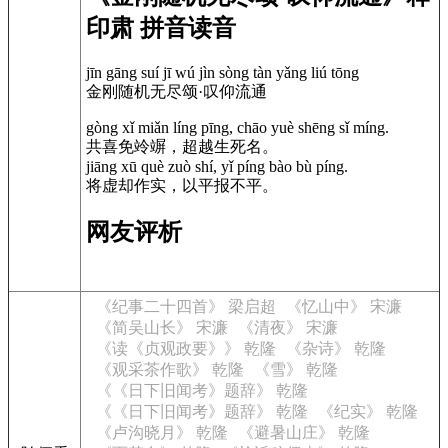
印肃 拼音读音
jīn gāng suí jī wú jìn sòng tàn yǎng liú tōng
金刚随机无尽颂·叹仰流通
gòng xǐ miǎn líng pīng, chāo yuè shēng sǐ míng.
共喜免竛竮，超越生死名。
jiāng xū què zuò shí, yǐ píng bào bù píng.
将虚却作实，以平报不平。
网友评析
《纪事二十四首》 梁启超
《忆山中》 宋濂
《简吴山长》 宋濂
《清夜》 宋濂
《读《贞观政要》》 乾隆
《杂诗》 乾隆
《观采茶作歌》 乾隆
《雪》 乾隆
《《日下旧闻考》题辞》 乾隆
《《日下旧闻考》题辞》 乾隆
《纪实》 乾隆
《卢沟晓月》 乾隆
《避暑山庄》 乾隆