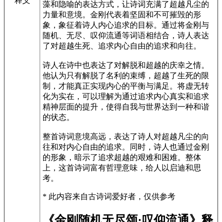
释义
藻和隐喻的表达方式，让诗词充满了超越凡尘的
力量和意境。金刚代表着坚固和不可摧毁的形
象，象征着诗人内心追求的目标。通过将金刚与
随机、无尽、叹仰流通等词语相结合，诗人表达
了对超越生死、追求内心自由的追求和向往。
诗人在诗中也表达了对解脱和超越的庆幸之情。
他认为只有解脱了名利的束缚，超越了生死的限
制，才能真正实现内心的平衡与满足。将虚无转
化为实在，可以理解为通过追求内心真实和追求
精神层面的提升，使得自我与世界达到一种和谐
的状态。
整首诗词意境高远，表达了诗人对超越凡尘的向
往和对内心自由的追求。同时，诗人也通过金刚
的形象，暗示了追求超越的艰难和困难。整体
上，这首诗词富有哲理意味，给人以启迪和思
考。
* 此内容来自古诗词爱好者，仅供参考
《金刚随机无尽颂·叹仰流通》释