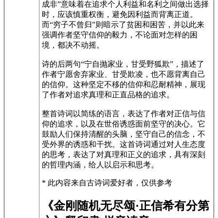
成非”意味着在追求个人利益和名利之间做出选择
时，应该慎重权衡，避免因利益而背离正道。
而“穷子不曾归”则暗示了贫困和困苦，并以此来
强调作者坚守信仰的毅力，不论面对怎样的困
境，都决不动摇。
诗的后两句“宁自抛家业，甘受野狐欺”，描述了
作者宁愿舍弃家业、甘受欺凌，也不愿背离自己
的信仰。这种坚定不移的信仰和忍耐精神，展现
了作者对追求真理和正直品格的追求。
整首诗词以简练的语言，表达了作者对正信与信
仰的追求，以及在世俗诱惑面前坚守的决心。它
鼓励人们保持清醒的头脑，坚守自己的信念，不
受外界的诱惑和干扰。这首诗词通过对人生态度
的思考，表达了对真理和正义的追求，具有深刻
的哲理内涵，给人以启示和思考。
* 此内容来自古诗词爱好者，仅供参考
《金刚随机无尽颂·正信希有分第