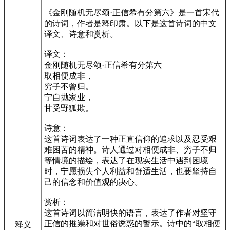
《金刚随机无尽颂·正信希有分第六》是一首宋代
的诗词，作者是释印肃。以下是这首诗词的中文
译文、诗意和赏析。
译文：
金刚随机无尽颂·正信希有分第六
取相便成非，
穷子不曾归。
宁自抛家业，
甘受野狐欺。
诗意：
这首诗词表达了一种正直信仰的追求以及忍受艰
难困苦的精神。诗人通过对相便成非、穷子不归
等情境的描绘，表达了在现实生活中遇到困境
时，宁愿损失个人利益和舒适生活，也要坚持自
己的信念和价值观的决心。
赏析：
这首诗词以简洁明快的语言，表达了作者对坚守
正信的推崇和对世俗诱惑的警示。诗中的“取相便
释义