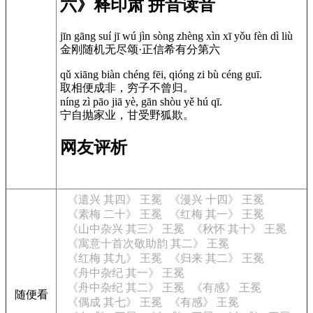
六》释印肃 拼音读音
jīn gāng suí jī wú jìn sòng zhèng xìn xī yǒu fèn dì liù
金刚随机无尽颂·正信希有分第六
qǔ xiāng biàn chéng fēi, qióng zi bù céng guī.
取相便成非，穷子不曾归。
níng zì pāo jiā yè, gān shòu yě hú qī.
宁自抛家业，甘受野狐欺。
网友评析
《遣兴 其四》 王冕
《漫兴 十四》 王冕
《素梅 二十》 王冕
《红梅 其一》 王冕
《山中杂兴 其三》 王冕
《秋怀 其十》 王冕
《寓意十首次敬助韵 其二》 王冕
《红梅 其九》 王冕
《归来 其二》 王冕
《舟中杂纪 其一》 王冕
《舟中杂纪 其二》 王冕
《有感》 王冕
随便看
《偶成 其七》 王冕
《有感》 王冕