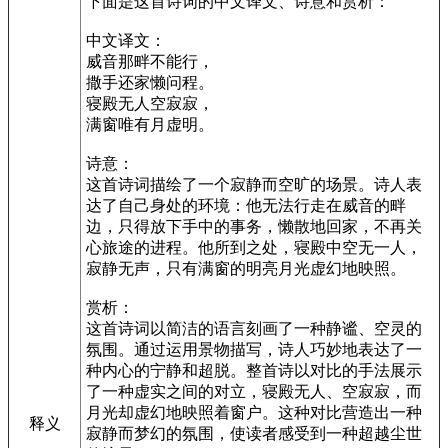
下面是这首诗词的中文译文、诗意和赏析：
中文译文：
威音那畔不能行，
撒手还家懒问程。
寝殿无人空寂寂，
满窗唯有月虚明。
诗意：
这首诗词描绘了一个寂静而空旷的场景。诗人表
达了自己身处的环境：他无法行走在威音的畔
边，只得放下手中的事务，懒散地回家，不再关
心旅途的进程。他所到之处，寝殿中空无一人，
寂静无声，只有满窗的明亮月光虚幻地映照。
赏析：
这首诗词以简洁的语言刻画了一种静谧、空灵的
氛围。通过运用景物描写，诗人巧妙地表达了一
种内心的宁静和超脱。整首诗以对比的手法展示
了一种虚实之间的对立，寝殿无人、空寂寂，而
月光却虚幻地映照着窗户。这种对比营造出一种
释义
寂静而梦幻的氛围，使读者感受到一种超越尘世