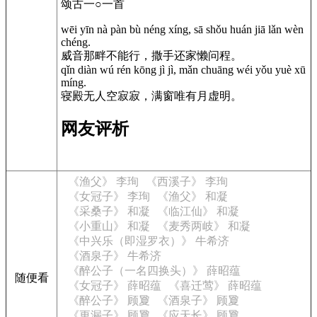
颂古一○一首
wēi yīn nà pàn bù néng xíng, sā shǒu huán jiā lǎn wèn
chéng.
威音那畔不能行，撒手还家懒问程。
qǐn diàn wú rén kōng jì jì, mǎn chuāng wéi yǒu yuè xū
míng.
寝殿无人空寂寂，满窗唯有月虚明。
网友评析
《渔父》 李珣
《西溪子》 李珣
《女冠子》 李珣
《渔父》 和凝
《采桑子》 和凝
《临江仙》 和凝
《小重山》 和凝
《麦秀两岐》 和凝
《中兴乐（即湿罗衣）》 牛希济
《酒泉子》 牛希济
《醉公子（一名四换头）》 薛昭蕴
随便看
《女冠子》 薛昭蕴
《喜迁莺》 薛昭蕴
《醉公子》 顾夐
《酒泉子》 顾夐
《更漏子》 顾夐
《应天长》 顾夐