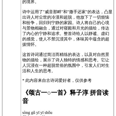
的境界。
诗中运用了"威音那畔"和"撒手还家"的表达，凸显
出诗人对尘世的冷漠和超脱，他放下了一切烦恼
和纷争，回归到宁静的家园。诗人将自己的心境
与景物相融合，通过对寝殿和月光的描绘，传达
了内心的宁静和追求。整首诗给人以静谧、虚幻
的感觉，使人不禁沉浸其中，体味其中蕴含的超
拔情怀。
这首诗词通过简洁而精练的表达，以及对自然景
物的描绘，展示了诗人独特的情感和思考。它让
人沉浸在一种超脱世俗的氛围中，引发人们对生
活和人生的思考。
* 此内容来自古诗词爱好者，仅供参考
《颂古一○一首》释子淳 拼音读
音
sòng gǔ yī yī shǒu