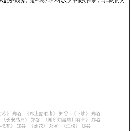
净超脱的境界。这种境界在宋代文人中很受推崇，与当时的文
女吟》 郑谷
《席上贻歌者》 郑谷
《下峡》 郑谷
《长安感兴》 郑谷
《闻所知游樊川有寄》 郑谷
檎花》 郑谷
《蓼花》 郑谷
《江梅》 郑谷