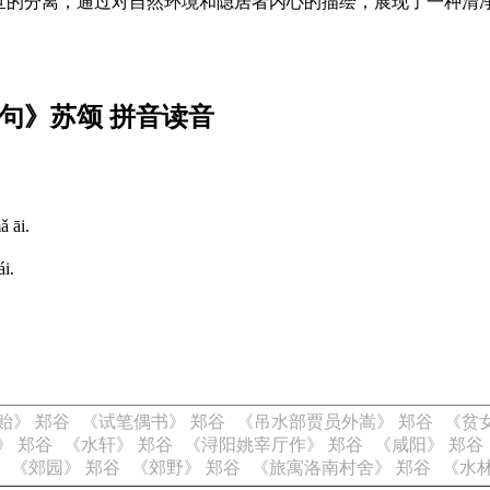
世的分离，通过对自然环境和隐居者内心的描绘，展现了一种清
句》苏颂 拼音读音
ǎ āi.
ái.
贻》 郑谷
《试笔偶书》 郑谷
《吊水部贾员外嵩》 郑谷
《贫
》 郑谷
《水轩》 郑谷
《浔阳姚宰厅作》 郑谷
《咸阳》 郑谷
《郊园》 郑谷
《郊野》 郑谷
《旅寓洛南村舍》 郑谷
《水林