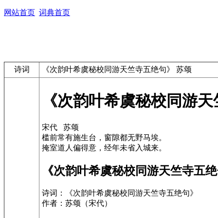
网站首页
词典首页
诗词
《次韵叶希虞秘校同游天竺寺五绝句》 苏颂
《次韵叶希虞秘校同游天
宋代 苏颂
槛前常有施生台，窗隙都无野马埃。
掩室道人偏得意，经年未省入城来。
《次韵叶希虞秘校同游天竺寺五绝
诗词：《次韵叶希虞秘校同游天竺寺五绝句》
作者：苏颂（宋代）