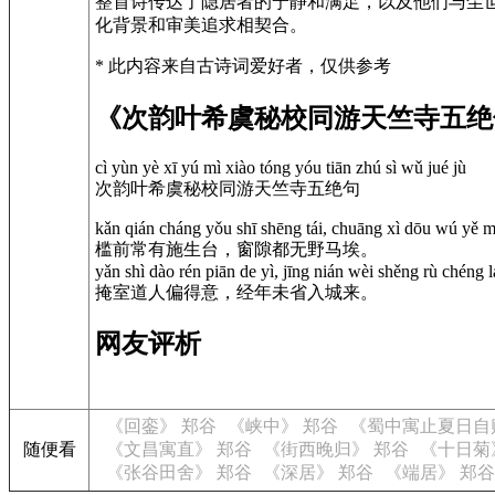
整首诗传达了隐居者的宁静和满足，以及他们与尘
化背景和审美追求相契合。
* 此内容来自古诗词爱好者，仅供参考
《次韵叶希虞秘校同游天竺寺五绝
cì yùn yè xī yú mì xiào tóng yóu tiān zhú sì wǔ jué jù
次韵叶希虞秘校同游天竺寺五绝句
kǎn qián cháng yǒu shī shēng tái, chuāng xì dōu wú yě m
槛前常有施生台，窗隙都无野马埃。
yǎn shì dào rén piān de yì, jīng nián wèi shěng rù chéng l
掩室道人偏得意，经年未省入城来。
网友评析
《回銮》 郑谷
《峡中》 郑谷
《蜀中寓止夏日自
随便看
《文昌寓直》 郑谷
《街西晚归》 郑谷
《十日菊
《张谷田舍》 郑谷
《深居》 郑谷
《端居》 郑谷