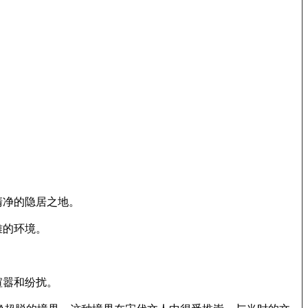
清净的隐居之地。
雅的环境。
喧嚣和纷扰。