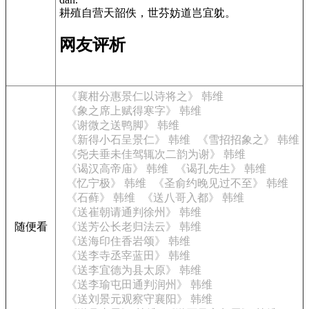
耕殖自营天韶佚，世芬妨道岂宜躭。
网友评析
《襄柑分惠景仁以诗将之》 韩维
《象之席上赋得寒字》 韩维
《谢微之送鸭脚》 韩维
《新得小石呈景仁》 韩维
《雪招招象之》 韩维
《尧夫垂未佳驾辄次二韵为谢》 韩维
《谒汉高帝庙》 韩维
《谒孔先生》 韩维
《忆宁极》 韩维
《圣俞约晚见过不至》 韩维
《石藓》 韩维
《送八哥入都》 韩维
《送崔朝请通判徐州》 韩维
随便看
《送芳公长老归法云》 韩维
《送海印住香岩颂》 韩维
《送李寺丞宰蓝田》 韩维
《送李宜德为县太原》 韩维
《送李瑜屯田通判润州》 韩维
《送刘景元观察守襄阳》 韩维