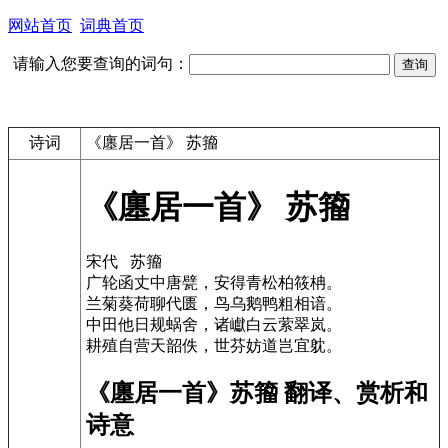
网站首页
词典首页
请输入您要查询的词句：
诗词
《廛居一首》 苏籀
《廛居一首》 苏籀
宋代 苏籀
广轮函丈中唐甓，安得青松柏筱柟。
兰菊葵荷聊代匮，鸟乌鹅鸭粗相谙。
中田他日规蜗舍，诸巘白云萦翠岚。
耕殖自营天韶佚，世芬妨道岂宜躭。
《廛居一首》苏籀 翻译、赏析和
诗意