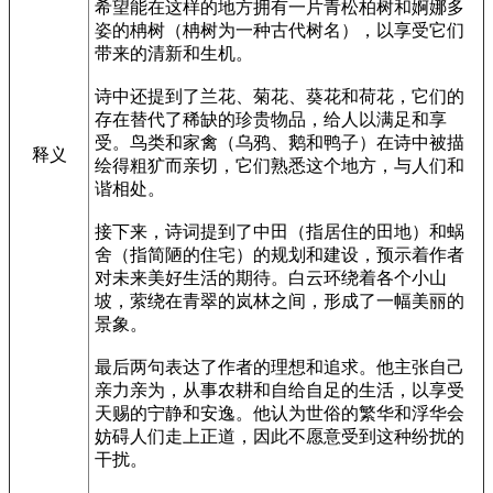
希望能在这样的地方拥有一片青松柏树和婀娜多
姿的柟树（柟树为一种古代树名），以享受它们
带来的清新和生机。
诗中还提到了兰花、菊花、葵花和荷花，它们的
存在替代了稀缺的珍贵物品，给人以满足和享
受。鸟类和家禽（乌鸦、鹅和鸭子）在诗中被描
释义
绘得粗犷而亲切，它们熟悉这个地方，与人们和
谐相处。
接下来，诗词提到了中田（指居住的田地）和蜗
舍（指简陋的住宅）的规划和建设，预示着作者
对未来美好生活的期待。白云环绕着各个小山
坡，萦绕在青翠的岚林之间，形成了一幅美丽的
景象。
最后两句表达了作者的理想和追求。他主张自己
亲力亲为，从事农耕和自给自足的生活，以享受
天赐的宁静和安逸。他认为世俗的繁华和浮华会
妨碍人们走上正道，因此不愿意受到这种纷扰的
干扰。