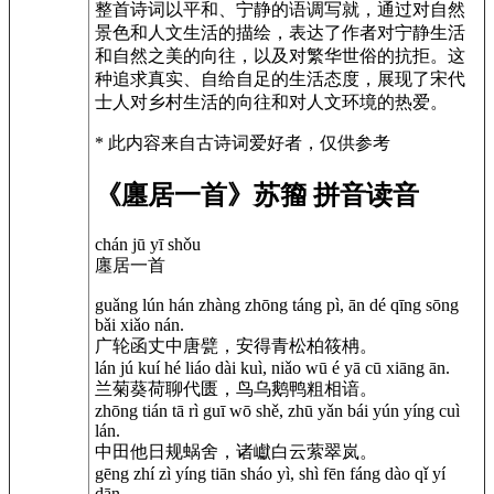
整首诗词以平和、宁静的语调写就，通过对自然
景色和人文生活的描绘，表达了作者对宁静生活
和自然之美的向往，以及对繁华世俗的抗拒。这
种追求真实、自给自足的生活态度，展现了宋代
士人对乡村生活的向往和对人文环境的热爱。
* 此内容来自古诗词爱好者，仅供参考
《廛居一首》苏籀 拼音读音
chán jū yī shǒu
廛居一首
guǎng lún hán zhàng zhōng táng pì, ān dé qīng sōng
bǎi xiǎo nán.
广轮函丈中唐甓，安得青松柏筱柟。
lán jú kuí hé liáo dài kuì, niǎo wū é yā cū xiāng ān.
兰菊葵荷聊代匮，鸟乌鹅鸭粗相谙。
zhōng tián tā rì guī wō shě, zhū yǎn bái yún yíng cuì
lán.
中田他日规蜗舍，诸巘白云萦翠岚。
gēng zhí zì yíng tiān sháo yì, shì fēn fáng dào qǐ yí
dān.