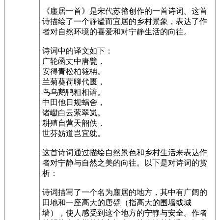
《廛居一首》是宋代苏籀创作的一首诗词。这首
诗描绘了一个静谧而宜居的乡村景象，表达了作
者对自然环境的喜爱和对宁静生活的向往。
诗词中的译文如下：
广轮函丈中唐甓，
安得青松柏筱柟。
兰菊葵荷聊代匮，
鸟乌鹅鸭粗相谙。
中田他日规蜗舍，
诸巘白云萦翠岚。
耕殖自营天韶佚，
世芬妨道岂宜躭。
这首诗词通过描绘自然景色和乡村生活来表达作
者对宁静与自然之美的向往。以下是对诗词的赏
析：
诗词描写了一个名为廛居的地方，其中有广阔的
田地和一座高大的唐甓（指高大的围墙或城
墙），使人感受到这个地方的宁静与安全。作者