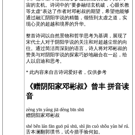
宙的玄机。诗词中的"要参融结玄机破，心眼长教
等太虚"表达了作者对邓彬叔的期望，希望他能够
通过融汇阴阳学说的精髓，领悟到太虚之道，实
现心灵的超越和境界的升华。
整首诗词以自然景物和哲学思考为基调，展现了
宋代士人对于阴阳学说的关注和对超越尘世的向
往。通过简洁而深刻的语言，诗人将对邓彬叔的
赞美与对阴阳学说的探索巧妙地融合在一起，给
人以启迪和思考。
* 此内容来自古诗词爱好者，仅供参考
《赠阴阳家邓彬叔》曾丰 拼音读
音
zèng yīn yáng jiā dèng bīn shū
赠阴阳家邓彬叔
shé běn lán fān guō pú shū, shì jīn cuò shǒu yàn hé rú.
舌本澜翻郭璞书，试今措手验何如。