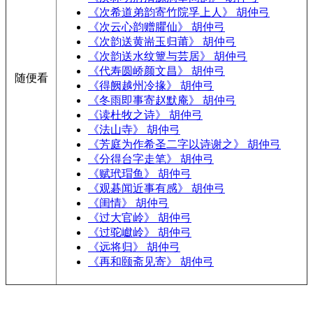
《次希道弟韵寄竹院孚上人》 胡仲弓
《次云心韵赠臞仙》 胡仲弓
《次韵送黄耑玉归莆》 胡仲弓
《次韵送水纹簟与芸居》 胡仲弓
《代寿圆峤颜文昌》 胡仲弓
随便看
《得阙越州冷掾》 胡仲弓
《冬雨即事寄赵默庵》 胡仲弓
《读杜牧之诗》 胡仲弓
《法山寺》 胡仲弓
《芳庭为作希圣二字以诗谢之》 胡仲弓
《分得台字走笔》 胡仲弓
《赋玳瑁鱼》 胡仲弓
《观碁闻近事有感》 胡仲弓
《闺情》 胡仲弓
《过大官岭》 胡仲弓
《过驼巘岭》 胡仲弓
《远将归》 胡仲弓
《再和颐斋见寄》 胡仲弓