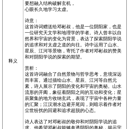
要想融入结构破解玄机，
心眼长久地学习太虚。
诗意：
这首诗词赠送给邓彬叔，他是一位阴阳家，也是
一位研究天文学和地理学的学者。诗人曾丰以自
然界和宇宙的变化为背景，表达了探索阴阳学说
的追求和对太虚之道的向往。诗中运用了山水、
星辰、江河等景物，寄托了作者对邓彬叔的赞美
和对阴阳学说的探索的期望。
释义
赏析：
这首诗词融合了自然景物与哲学思考，意境深远
而丰富。通过描绘山水、星辰、江河等自然元
素，诗人展示了阴阳的变化和宇宙的奥秘。山水
流形的开阖，象征着阴阳之间的互动和变化；星
辰聚集的地方收纳玄武，表现了宇宙中各种力量
的汇聚；江汉潮水边避开尾闾，则暗示着作者对
尘世纷扰的回避和追求超脱的心态。
诗人表达了对邓彬叔的敬仰和对阴阳学说的追
求。他希望邓彬叔能够参透阴阳的奥秘，揭示宇