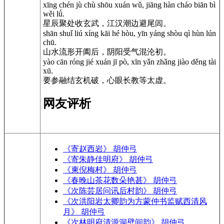
xīng chén jù chù shōu xuán wǔ, jiāng hàn cháo biān bì
wěi lǘ.
星辰聚处收玄武，江汉潮边避尾闾。
shān shuǐ liú xíng kāi hé hòu, yīn yáng shòu qì hùn lún
chū.
山水流形开阖后，阴阳受气混沦初。
yào cān róng jié xuán jī pò, xīn yǎn zhǎng jiào děng tài
xū.
要参融结玄机破，心眼长教等太虚。
网友评析
《寄赵西岩》 胡仲弓
《寄朱静佳明府》 胡仲弓
《柬倪梅村》 胡仲弓
《春晚山茶花数朵艳甚》 胡仲弓
《次陈芸居问讯后村韵》 胡仲弓
《次洪阳岩太卿韵为方蒙仲书监赋西清风
月》 胡仲弓
《次林明府清源洞壁间韵》 胡仲弓