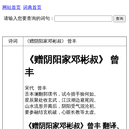
网站首页
词典首页
请输入您要查询的词句：
诗词
《赠阴阳家邓彬叔》 曾丰
《赠阴阳家邓彬叔》 曾
丰
宋代 曾丰
舌本澜翻郭璞书，试今措手验何如。
星辰聚处收玄武，江汉潮边避尾闾。
山水流形开阖后，阴阳受气混沦初。
要参融结玄机破，心眼长教等太虚。
《赠阴阳家邓彬叔》曾丰 翻译、