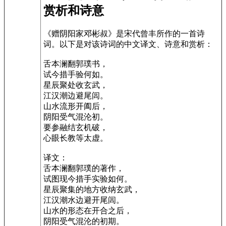
赏析和诗意
《赠阴阳家邓彬叔》是宋代曾丰所作的一首诗
词。以下是对该诗词的中文译文、诗意和赏析：
舌本澜翻郭璞书，
试今措手验何如。
星辰聚处收玄武，
江汉潮边避尾闾。
山水流形开阖后，
阴阳受气混沦初。
要参融结玄机破，
心眼长教等太虚。
译文：
舌本澜翻郭璞的著作，
试图现今措手实验如何。
星辰聚集的地方收纳玄武，
江汉潮水边避开尾闾。
山水的形态在开合之后，
阴阳受气混沦的初期。