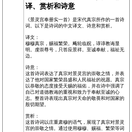
译、赏析和诗意
《景灵宫奉册实一首》是宋代真宗所作的一首诗
词。以下是诗词的中文译文、诗意和赏析。
译文：
穆穆真宗，赐福繁荣。飚轮临贶，谆谆教诲显
明。虔崇尊号，只答应景祥。至诚奉献，福祉无
边。
诗意：
这首诗词表达了真宗对景灵宫的崇敬之情，并表
达了他对国家繁荣昌盛和人民福祉的祝愿。真宗
以恭敬的态度接受天赐的福佑，并在诗中强调了
自己对道德教诲的重视和致力于奉献至诚的心
志。整首诗表现出真宗对天命的敬畏和对国家的
殷切期望。
赏析：
这首诗词以庄重肃穆的语气，展现了真宗对景灵
宫的崇敬之情。通过使用穆穆、赐福、繁荣等词