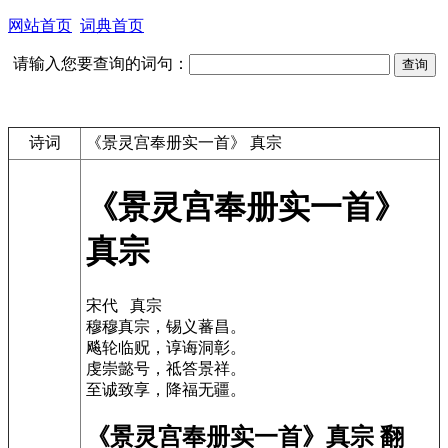
网站首页
词典首页
请输入您要查询的词句：
诗词
《景灵宫奉册实一首》 真宗
《景灵宫奉册实一首》
真宗
宋代 真宗
穆穆真宗，锡义蕃昌。
飚轮临贶，谆诲洞彰。
虔崇懿号，祗答景祥。
至诚致享，降福无疆。
《景灵宫奉册实一首》真宗 翻