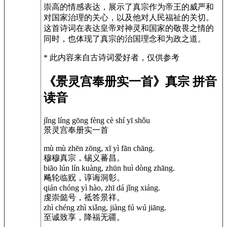
崇高的情感表达，展示了真宗作为帝王的威严和
对国家治理的关心，以及他对人民福祉的关切。
这首诗词在表达皇帝对神灵和国家的敬畏之情的
同时，也体现了真宗的治国理念和为政之道。
* 此内容来自古诗词爱好者，仅供参考
《景灵宫奉册实一首》真宗 拼音
读音
jǐng líng gōng fèng cè shí yī shǒu
景灵宫奉册实一首
mù mù zhēn zōng, xī yì fān chāng.
穆穆真宗，锡义蕃昌。
biāo lún lín kuàng, zhūn huì dòng zhāng.
飚轮临贶，谆诲洞彰。
qián chóng yì hào, zhī dá jǐng xiáng.
虔崇懿号，祗答景祥。
zhì chéng zhì xiǎng, jiàng fú wú jiāng.
至诚致享，降福无疆。