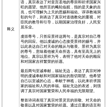
语，真宗表达了对皇宫圣地的尊崇和祈求国家兴
旺的愿望。他所言的飚轮临贶，指的是天象的吉
兆，也可理解为上天的恩赐和福佑。谆谆教诲洞
彰的句子，则表达了真宗对道德教化的重视，对
臣民的教导和引导，以期国家治理良好，人民安
居乐业。
释义
虔崇尊号，只答应景祥这两句，是真宗对自己尊
号的回应。他以虔诚的心态接受景祥的赐号，并
以此表达自己对天命的顺从与敬畏。景祥为真宗
的尊号，意味着他被天命所选，具有至高无上的
地位。真宗以景祥为号，表明了他对天命的顺应
和对国家吉祥繁荣的祈愿。
最后两句至诚奉献，福祉无边，表达了真宗对神
明的虔诚奉献和对国家福祉的殷切期望。他希望
自己以至诚的心志，奉献于神祗，以此来祈求国
家的福祉和人民的幸福。福祉无边的表述，则强
调了真宗对国家繁荣和人民幸福的无限期望。
整首诗词表现了真宗对景灵宫的崇敬、对天命的
敬畏以及对国家繁荣的祈愿。通过庄重的语言和