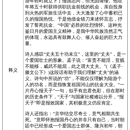
游年轻时就立下了报国志向，但无由请缨。他在
年将五十时获得供职抗金前线的机会，亲自投身
到火热的军旅生活中去，大大激发了心中蓄积已
久的报国热忱。于是他借金错刀来述怀言志，抒
发了誓死抗金、“中国”必胜的壮烈情怀。这种光
鉴日月的爱国主义精神，是我中华民族浩然正气
的体现，永远具有鼓舞人心、催人奋起的巨大力
量。
诗人感叹“丈夫五十功未立”，这里的“丈夫”，是一
个爱国壮士的形象。孟子说：“富贵不能淫，贫贱
不能移，威武不能屈，此之谓大丈夫。”(《孟子·
释义
滕文公下》)这段话有助于我们理解“丈夫”的涵
义。诗句中所说的“功”，不能仅仅理解为陆游个
人的功名，而是指恢复祖国河山的抗金大业。“一
片丹心报天子”一句，似乎有忠君色彩，但在那时
的历史条件下，“天子”与国家社稷难以分开，“报
天子”即是报效国家，其积极意义仍应肯定。
诗人还指出：“京华结交尽奇士，意气相期共生
死。”意即怀抱报国丹心的并非只有自己，当时朝
廷中已经形成一个爱国志士群体。隆兴初年，朝