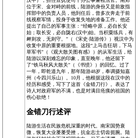
汉中），担任宣抚使司干办公事兼检法官。南郑
位于宋、金对峙的前线，陆游的身份又是前敌指
挥部中的负责人员，他到任后，曾多次奔走于前
线视察军情，投身于收复失地的准备工作。他还
提出了自己的军事主张：“经略中原，必自长安
始；取长安，必自陇右(汉中)始。当积粟练兵，有
衅则攻，无则守。”（《宋史·陆游传》）视汉中为
收复中原的重要根据地。这段“上马击狂胡，下马
草军书”（《观大散关图有感》）的从军生活，给
陆游以深刻难忘的印象，直至晚年，他还留下
了“铁马秋风大散关”（《书愤》）的回忆。过了
一年，即乾道九年，那年陆游48岁，奉调摄知嘉
州（今四川乐山）。10月，他根据这段在汉中的
经历和感受，写下了这首《金错刀行》。表达了
诗人对政府军的不满，也是对满目疮痍的祖国的
伤心欲绝！
金错刀行述评
陆游生活在民族危机深重的时代。南宋国势衰
微，恢复大业屡屡受挫，抗金志士切齿扼腕。陆