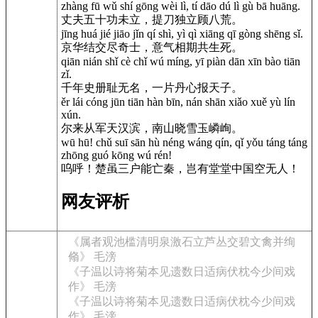
zhàng fū wǔ shí gōng wèi lì, tí dāo dú lì gù bā huāng.
丈夫五十功未立，提刀独立顾八荒。
jīng huá jié jiāo jǐn qí shì, yì qì xiāng qī gòng shēng sǐ.
京华结交尽奇士，意气相期共生死。
qiān nián shǐ cè chǐ wú míng, yī piàn dān xīn bào tiān
zǐ.
千年史册耻无名，一片丹心报天子。
ěr lái cóng jūn tiān hàn bīn, nán shān xiǎo xuě yù lín
xún.
尔来从军天汉滨，南山晓雪玉嶙峋。
wū hū! chǔ suī sān hù néng wáng qín, qǐ yǒu táng táng
zhōng guó kōng wú rén!
呜呼！楚虽三户能亡秦，岂有堂堂中国空无人！
网友评析
《属者观池槛清明泉激石立芦丛交碧文禽并绚
翛》 毛滂
《子温以诗将菊本见遗数日适病伏枕今少间戏
作》 毛滂
《子温以诗将菊本见遗数日适病伏枕今少间戏
作》 毛滂