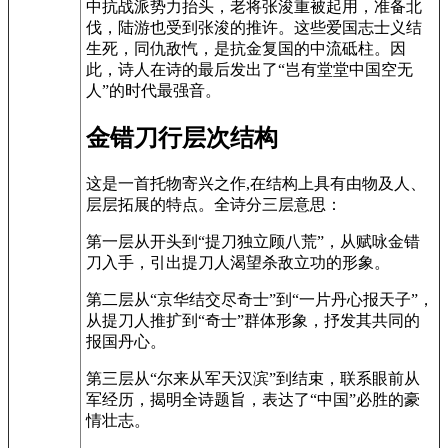
中抗战派势力抬头，老将张浚重被起用，准备北
伐，陆游也受到张浚的推许。这些爱国志士义结
生死，同仇敌忾，是抗金复国的中流砥柱。因
此，诗人在诗的最后发出了“岂有堂堂中国空无
人”的时代最强音。
金错刀行层次结构
这是一首托物寄兴之作,在结构上具有由物及人、
层层拓展的特点。全诗分三层意思：
第一层从开头到“提刀独立顾八荒”，从赋咏金错
刀入手，引出提刀人渴望杀敌立功的形象。
第二层从“京华结交尽奇士”到“一片丹心报天子”，
从提刀人推扩到“奇士”群体形象，抒发其共同的
报国丹心。
第三层从“尔来从军天汉滨”到结束，联系眼前从
军经历，揭明全诗题旨，表达了“中国”必胜的豪
情壮志。