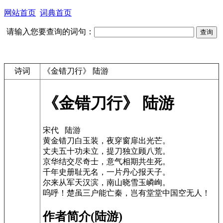
网站首页
词典首页
请输入您要查询的词句：
诗词
《金错刀行》 陆游
《金错刀行》 陆游
宋代 陆游
黄金错刀白玉装，夜穿窗扉出光芒。
丈夫五十功未立，提刀独立顾八荒。
京华结交尽奇士，意气相期共生死。
千年史册耻无名，一片丹心报天子。
尔来从军天汉滨，南山晓雪玉嶙峋。
呜呼！楚虽三户能亡秦，岂有堂堂中国空无人！
作者简介(陆游)