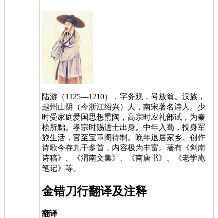
陆游（1125—1210），字务观，号放翁。汉族，
越州山阴（今浙江绍兴）人，南宋著名诗人。少
时受家庭爱国思想熏陶，高宗时应礼部试，为秦
桧所黜。孝宗时赐进士出身。中年入蜀，投身军
旅生活，官至宝章阁待制。晚年退居家乡。创作
诗歌今存九千多首，内容极为丰富。著有《剑南
诗稿》、《渭南文集》、《南唐书》、《老学庵
笔记》等。
金错刀行翻译及注释
翻译