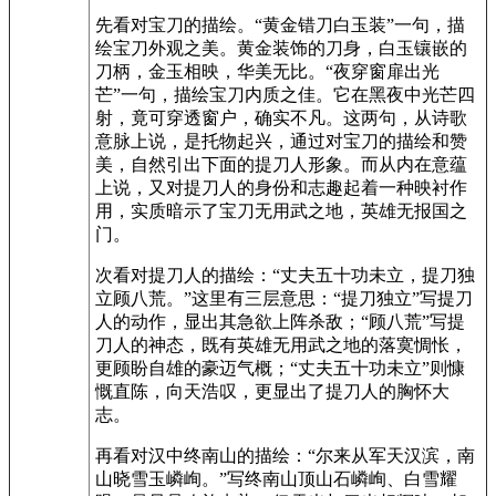
先看对宝刀的描绘。“黄金错刀白玉装”一句，描
绘宝刀外观之美。黄金装饰的刀身，白玉镶嵌的
刀柄，金玉相映，华美无比。“夜穿窗扉出光
芒”一句，描绘宝刀内质之佳。它在黑夜中光芒四
射，竟可穿透窗户，确实不凡。这两句，从诗歌
意脉上说，是托物起兴，通过对宝刀的描绘和赞
美，自然引出下面的提刀人形象。而从内在意蕴
上说，又对提刀人的身份和志趣起着一种映衬作
用，实质暗示了宝刀无用武之地，英雄无报国之
门。
次看对提刀人的描绘：“丈夫五十功未立，提刀独
立顾八荒。”这里有三层意思：“提刀独立”写提刀
人的动作，显出其急欲上阵杀敌；“顾八荒”写提
刀人的神态，既有英雄无用武之地的落寞惆怅，
更顾盼自雄的豪迈气概；“丈夫五十功未立”则慷
慨直陈，向天浩叹，更显出了提刀人的胸怀大
志。
再看对汉中终南山的描绘：“尔来从军天汉滨，南
山晓雪玉嶙峋。”写终南山顶山石嶙峋、白雪耀