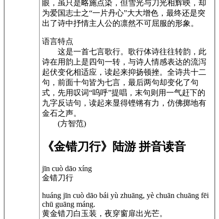
眼，虽只是略施点染，但雪光与刀光相辉映，却
为爱国志士之“一片丹心”大大增色，最终还是突
出了诗中抒情主人公的凛然不可屈服的形象。
语言特点
这是一首七言歌行。歌行体诗往往转韵，此
诗在用韵上是四句一转，与诗人情感表达的流泻
起伏变化相适应，读起来抑扬顿挫。全诗共十二
句，前面十句皆为七言，最后两句却变化了句
式，先用叹词“呜呼”提唱，末句则用一气赶下的
九字反诘句，读起来显得铿锵有力，仿佛掷地有
金石之声。
(方智范)
《金错刀行》陆游 拼音读音
jīn cuò dāo xíng
金错刀行
huáng jīn cuò dāo bái yù zhuāng, yè chuān chuāng fēi
chū guāng máng.
黄金错刀白玉装，夜穿窗扉出光芒。