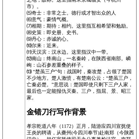
市）。
⑸奇士：非常之士。德行或才智出众的人
⑹意气：豪情气概。
⑺相期：期待；相约。这里指互相希望和勉励。
⑻史策：即史册、史书。
⑼丹心：赤诚的心。
⑽尔来：近来。
⑾天汉滨：汉水边。这里指汉中一带。
⑿南山：终南山，一名秦岭，在陕西省南部。嶙
峋：山石参差重叠的样子。
⒀ “楚虽三户”句：战国时，秦攻楚，占领了楚国
不少地方。楚人激愤，有楚南公云：“楚虽三户，
亡秦必楚。”意思说：楚国即使只剩下三户人家，
最后也一定能报仇灭秦。三户，指屈、景、昭三
家。
金错刀行写作背景
孝宗乾道八年（1172）正月，陆游应四川宣抚使
王炎的聘请，从夔州(今四川奉节)赴南郑（今陕西