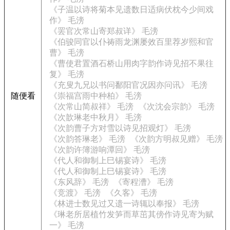
《子温以诗将菊本见遗数日适病伏枕今少间戏
作》 毛滂
《罢官次常山寄郑叔详》 毛滂
《伯骏同官以仆祷雨龙渊屡效百里荐岁熙和官
曹》 毛滂
《曹使君置酒石桥山用肉字韵作诗见招不果往
复》 毛滂
《充叟九兄以书问鄱阳官况因亦问讯》 毛滂
随便看
《崇福宫雨中种柏》 毛滂
《次常山简叔祥》 毛滂
《次沈会宗韵》 毛滂
《次歆琳老中秋月》 毛滂
《次韵曹子方对雪以诗见招观灯》 毛滂
《次韵答琳老》 毛滂
《次韵方明叔见赠》 毛滂
《次韵许簿游响潭回》 毛滂
《代人和御制上巳锡宴诗》 毛滂
《代人和御制上巳锡宴诗》 毛滂
《东风辞》 毛滂
《寄程漕》 毛滂
《竞渡》 毛滂
《久客》 毛滂
《林进士数见过又遗一诗辄以奉报》 毛滂
《琳老所居植竹发笋而草茁其傍作诗见寄为赋
一》 毛滂