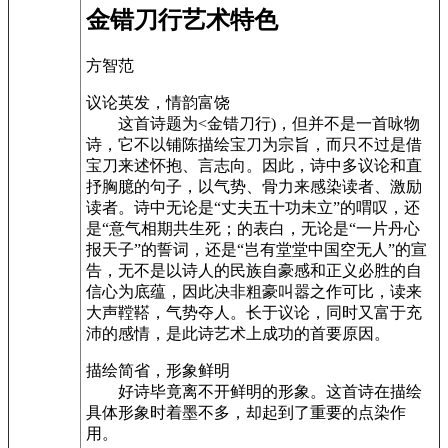
金错刀行艺术特色
方智范
议论英发，情韵富饶
这首诗题为<金错刀行)，但并不是一首咏物
诗，它不以铺陈描绘宝刀为宗旨，而只不过是借
宝刀来述怀抱、言志向。因此，诗中多议论和直
抒胸臆的句子，以气势、骨力来感染读者、激励
读者。诗中无论是“丈夫五十功未立”的喟叹，还
是“意气相期共生死；的表白，无论是“一片丹心
报天子”的誓词，还是“岂有堂堂中国空无人”的宣
告，无不是以诗人的民族自豪感和正义必胜的自
信心为底蕴，因此决非粗豪叫嚣之作可比，读来
大声鞺鞳，气势夺人。长于议论，同时又富于充
沛的感情，是此诗艺术上成功的首要原因。
描绘简省，形象鲜明
好诗毕竟离不开鲜明的形象。这首诗在描绘
具体形象时着墨不多，却起到了重要的点染作
用。