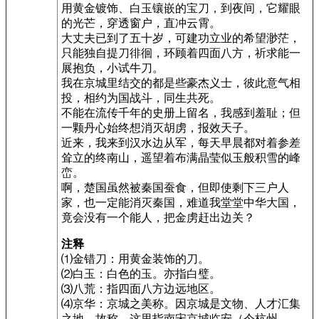
用黄金镀饰、白玉镶嵌的宝刀，到夜间，它耀眼
的光芒，穿透窗户，直冲云霄。
大丈夫已到了五十岁，可建功立业的希望渺茫，
只能独自提刀徘徊，环顾着四面八方，祈求能一
展抱负，小试牛刀。
我在京城里结交的都是些豪杰义士，彼此意气相
投，相约为国战斗，同生共死。
不能在流传千年的史册上留名，我感到羞耻；但
一颗丹心始终想消灭胡虏，报效天子。
近来，我来到汉水边从军，每天早晨都对着参差
耸立的终南山，遥望着布满晶莹似玉般积雪的峰
峦。
啊，楚国虽然被秦国蚕食，但即使剩下三户人
家，也一定能消灭秦国，难道我堂堂中华大国，
竟会没有一个能人，把金虏赶出边关？
注释
⑴金错刀：用黄金装饰的刀。
⑵白玉：白色的玉。亦指白璧。
⑶八荒：指四面八方边远地区。
⑷京华：京城之美称。因京城是文物、人才汇集
之地，故称。这里指南宋京城临安（今杭州