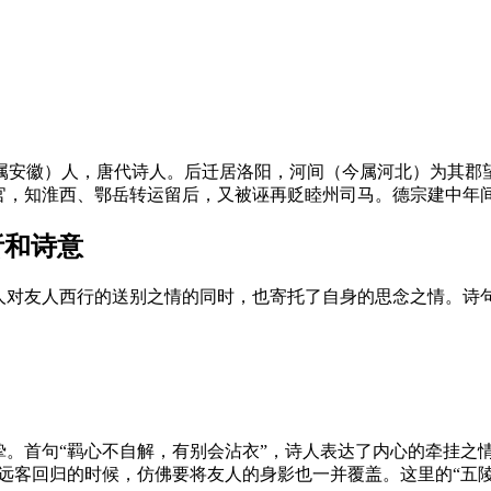
宣城（今属安徽）人，唐代诗人。后迁居洛阳，河间（今属河北）为
官，知淮西、鄂岳转运留后，又被诬再贬睦州司马。德宗建中年
析和诗意
人对友人西行的送别之情的同时，也寄托了自身的思念之情。诗
。首句“羁心不自解，有别会沾衣”，诗人表达了内心的牵挂之
远客回归的时候，仿佛要将友人的身影也一并覆盖。这里的“五陵