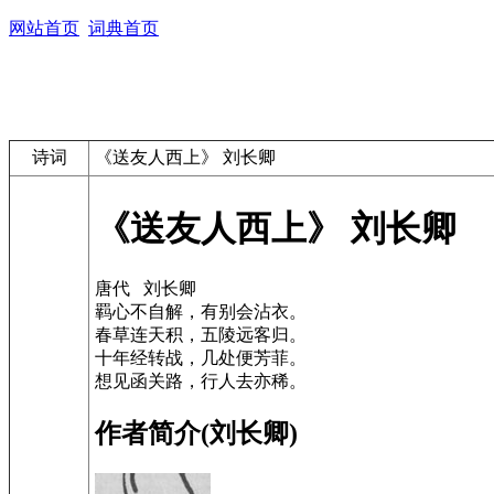
网站首页
词典首页
诗词
《送友人西上》 刘长卿
《送友人西上》 刘长卿
唐代 刘长卿
羁心不自解，有别会沾衣。
春草连天积，五陵远客归。
十年经转战，几处便芳菲。
想见函关路，行人去亦稀。
作者简介(刘长卿)