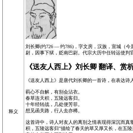
刘长卿(约726 — 约786)，字文房，汉族，
尉，因事下狱，贬南巴尉。代宗大历中任转运使判
《送友人西上》刘长卿 翻译、赏
《送友人西上》是唐代刘长卿的一首诗，在表达诗
羁心不自解，有别会沾衣。
春草连天积，五陵远客归。
十年经转战，几处便芳菲。
想见函关路，行人去亦稀。
释义
这首诗中，诗人对友人的离别之情表现得深沉而真挚
积，五陵远客归”描绘了春天的草又厚又长，在五陵