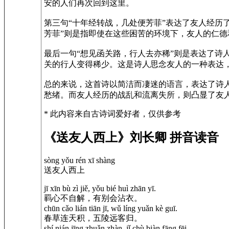
安的人们再次回到这里。
第三句“十年经转战，几处便芳菲”表达了友人经历
芳菲”则是指即使在这些困苦的环境下，友人的仁德
最后一句“想见函关路，行人去亦稀”则是表达了诗
关的行人变得稀少。这是诗人思念友人的一种表达
总的来说，这首诗以简洁而凄迷的语言，表达了诗
愁绪。而友人经历的战乱和流离失所，则凸显了友
* 此内容来自古诗词爱好者，仅供参考
《送友人西上》刘长卿 拼音读音
sòng yǒu rén xī shàng
送友人西上
jī xīn bù zì jiě, yǒu bié huì zhān yī.
羁心不自解，有别会沾衣。
chūn cǎo lián tiān jī, wǔ líng yuǎn kè guī.
春草连天积，五陵远客归。
shí nián jīng zhuǎn zhàn, jǐ chù biàn fāng fēi.