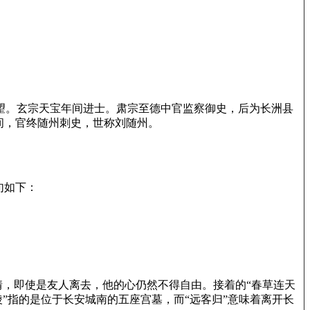
其郡望。玄宗天宝年间进士。肃宗至德中官监察御史，后为长洲县
间，官终随州刺史，世称刘随州。
句如下：
情，即使是友人离去，他的心仍然不得自由。接着的“春草连天
”指的是位于长安城南的五座宫墓，而“远客归”意味着离开长