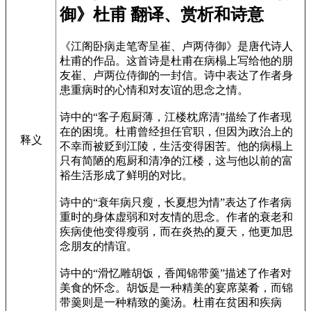
御》杜甫 翻译、赏析和诗意
《江阁卧病走笔寄呈崔、卢两侍御》是唐代诗人
杜甫的作品。这首诗是杜甫在病榻上写给他的朋
友崔、卢两位侍御的一封信。诗中表达了作者身
患重病时的心情和对友谊的思念之情。
诗中的“客子庖厨薄，江楼枕席清”描绘了作者现
在的困境。杜甫曾经担任官职，但因为政治上的
释义
不幸而被贬到江陵，生活变得困苦。他的病榻上
只有简陋的庖厨和清净的江楼，这与他以前的富
裕生活形成了鲜明的对比。
诗中的“衰年病只瘦，长夏想为情”表达了作者病
重时的身体虚弱和对友情的思念。作者的衰老和
疾病使他变得瘦弱，而在炎热的夏天，他更加思
念朋友的情谊。
诗中的“滑忆雕胡饭，香闻锦带羹”描述了作者对
美食的怀念。胡饭是一种精美的宴席菜肴，而锦
带羹则是一种精致的羹汤。杜甫在贫困和疾病