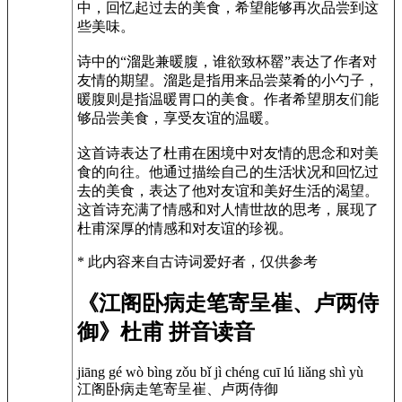
中，回忆起过去的美食，希望能够再次品尝到这
些美味。
诗中的“溜匙兼暖腹，谁欲致杯罂”表达了作者对
友情的期望。溜匙是指用来品尝菜肴的小勺子，
暖腹则是指温暖胃口的美食。作者希望朋友们能
够品尝美食，享受友谊的温暖。
这首诗表达了杜甫在困境中对友情的思念和对美
食的向往。他通过描绘自己的生活状况和回忆过
去的美食，表达了他对友谊和美好生活的渴望。
这首诗充满了情感和对人情世故的思考，展现了
杜甫深厚的情感和对友谊的珍视。
* 此内容来自古诗词爱好者，仅供参考
《江阁卧病走笔寄呈崔、卢两侍
御》杜甫 拼音读音
jiāng gé wò bìng zǒu bǐ jì chéng cuī lú liǎng shì yù
江阁卧病走笔寄呈崔、卢两侍御