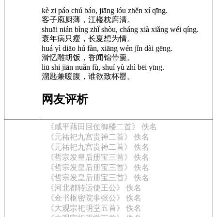
kè zi páo chú báo, jiāng lóu zhěn xí qīng.
客子庖厨薄，江楼枕席清。
shuāi nián bìng zhǐ shòu, cháng xià xiǎng wéi qíng.
衰年病只瘦，长夏想为情。
huá yì diāo hú fàn, xiāng wén jǐn dài gēng.
滑忆雕胡饭，香闻锦带羹。
liū shi jiān nuǎn fù, shuí yù zhì bēi yīng.
溜匙兼暖腹，谁欲致杯罂。
网友评析
《咸平藉田回仗御楼二首》 佚名
《元祐祀九宫贵神二首》 佚名
《元祐祀九宫贵神二首》 佚名
《哲宗发皇后册宝三首》 佚名
《哲宗发皇后册宝三首》 佚名
《哲宗发皇后册宝三首》 佚名
《河北都转运使王公》 佚名
《佥书枢密院事张公》 佚名
《大观宗祀明堂五首》 佚名