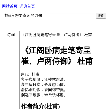
网站首页
词典首页
请输入您要查询的词句：
诗词
《江阁卧病走笔寄呈崔、卢两侍御》 杜甫
《江阁卧病走笔寄呈
崔、卢两侍御》 杜甫
唐代 杜甫
客子庖厨薄，江楼枕席清。
衰年病只瘦，长夏想为情。
滑忆雕胡饭，香闻锦带羹。
溜匙兼暖腹，谁欲致杯罂。
作者简介(杜甫)