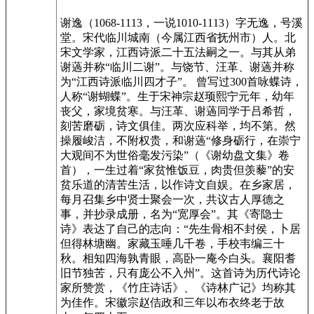
谢逸（1068-1113，一说1010-1113）字无逸，号溪
堂。宋代临川城南（今属江西省抚州市）人。北
宋文学家，江西诗派二十五法嗣之一。与其从弟
谢薖并称“临川二谢”。与饶节、汪革、谢薖并称
为“江西诗派临川四才子”。 曾写过300首咏蝶诗，
人称“谢蝴蝶”。生于宋神宗赵顼熙宁元年，幼年
丧父，家境贫寒。与汪革、谢薖同学于吕希哲，
刻苦磨砺，诗文俱佳。两次应科举，均不第。然
操履峻洁，不附权贵，和谢薖“修身砺行，在崇宁
大观间不为世俗毫发污染”（《谢幼盘文集》卷
首），一生过着“家贫惟饭豆，肉贵但羡藜”的安
贫乐道的清苦生活，以作诗文自娱。在乡家居，
每月召集乡中贤士聚会一次，共议古人厚德之
事，并抄录成册，名为“宽厚会”。其《寄隐士
诗》表达了自己的志向：“先生骨相不封侯，卜居
但得林塘幽。家藏玉唾几千卷，手校韦编三十
秋。相知四海孰青眼，高卧一庵今白头。襄阳耆
旧节独苦，只有庞公不入州”。这首诗为历代诗论
家所赞赏，《竹庄诗话》、《诗林广记》均称其
为佳作。宋徽宗赵佶政和三年以布衣终老于故