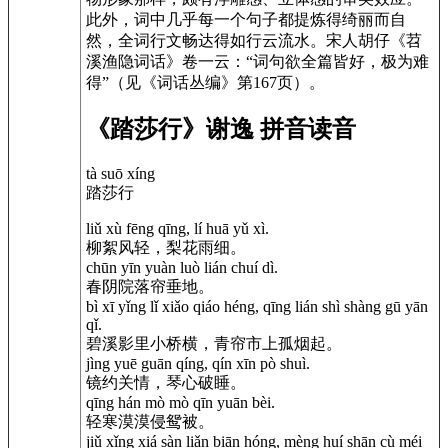
此外，词中几乎每一个句子都提炼得绮丽而自
然，全词行文畅达得如行云流水。宋人胡仔《苕
溪渔隐词话》卷一云：“词句欲全篇皆好，极为难
得”（见《词话丛编》第167页）。
《踏莎行》谢逸 拼音读音
tà suō xíng
踏莎行
liǔ xù fēng qīng, lí huā yǔ xì.
柳絮风轻，梨花雨细。
chūn yīn yuàn luò lián chuí dì.
春阴院落帘垂地。
bì xī yǐng lǐ xiǎo qiáo héng, qīng lián shì shàng gū yān
qǐ.
碧溪影里小桥横，青帘市上孤烟起。
jìng yuē guān qíng, qín xīn pò shuì.
镜约关情，琴心破睡。
qīng hán mò mò qīn yuān bèi.
轻寒漠漠侵鸳被。
jiǔ xǐng xiá sàn liǎn biān hóng, mèng huí shān cù méi