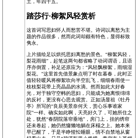
土，年四十五。
踏莎行·柳絮风轻赏析
这首词写思妇怀人而愁苦不堪。诗词以离愁为主
题的作品很多，然而此词却颇有特色，显得标致
隽永。
上片描绘足以烘托思妇离愁的景色。“柳絮风轻，
梨花雨细”，起笔这两句都省略了动词谓语，且语
序亦倒置，补足还原应为：“风轻飘柳絮，雨细湿
梨花。”这里首先借景象点明了时在暮春，此时正
值轻轻暖风将柳絮吹向半空乱飞，细细春雨使一
枝枝梨花带上亮晶晶的水滴。然而如此大好春
光，对于独守空帏的思妇，只能成为她离恨绵绵
的反衬，更没有心思去观赏。正如汤显祖《牡丹
亭》所写的“良辰美景奈何天，赏心乐事谁家
院”一样。确实如此啊，天亮好久了，可她所住之
处，犹然“春阴院落帘垂地”，房门上，挂的绣帘
还未卷起，她仍然慵懒地躺在床榻之上。她本来
早已醒了，于是半睁惺忪睡眼，情不自禁地从窗