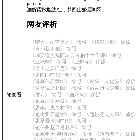
jiān cuì.
酒醒霞散脸边红，梦回山蹙眉间翠。
网友评析
《赠大罗山李秀才》 徐照
《赠溪上翁》 徐照
《求邓叔珍画》 徐照
《瑞安道房观陈友云古柏命予作诗》 徐照
《三峡吟》 徐照
《上封寺》 徐照
《送尘老归旧房》 徐照
《送陈郎中知严州》 徐照
《送李伟归黄山》 徐照
《送奭上人化缘》 徐照
《送翁诚之赴阙》 徐照
《宿吉州永庆寺》 徐照
随便看
《宿寺》 徐照
《宿永康》 徐照
《题单丙文画像》 徐照
《题李商叟半村壁》 徐照
《题衢州石壁寺》 徐照
《题桃花夫人庙》 徐照
《题夏景清湘中阁》 徐照
《题信州赵昌甫林居》 徐照
《题永州唐德明竹园》 徐照
《题愚溪堂》 徐照