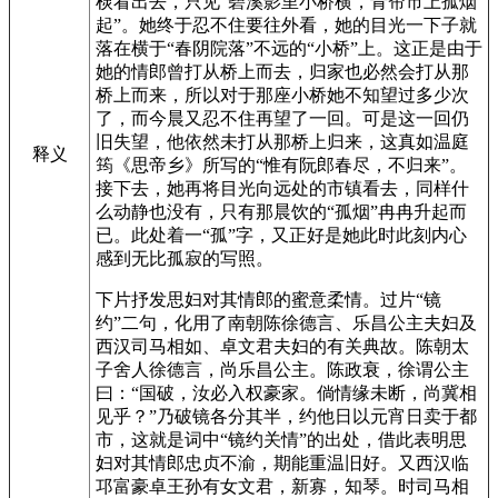
棂看出去，只见“碧溪影里小桥横，青帘市上孤烟
起”。她终于忍不住要往外看，她的目光一下子就
落在横于“春阴院落”不远的“小桥”上。这正是由于
她的情郎曾打从桥上而去，归家也必然会打从那
桥上而来，所以对于那座小桥她不知望过多少次
了，而今晨又忍不住再望了一回。可是这一回仍
旧失望，他依然未打从那桥上归来，这真如温庭
释义
筠《思帝乡》所写的“惟有阮郎春尽，不归来”。
接下去，她再将目光向远处的市镇看去，同样什
么动静也没有，只有那晨饮的“孤烟”冉冉升起而
已。此处着一“孤”字，又正好是她此时此刻内心
感到无比孤寂的写照。
下片抒发思妇对其情郎的蜜意柔情。过片“镜
约”二句，化用了南朝陈徐德言、乐昌公主夫妇及
西汉司马相如、卓文君夫妇的有关典故。陈朝太
子舍人徐德言，尚乐昌公主。陈政衰，徐谓公主
曰：“国破，汝必入权豪家。倘情缘未断，尚冀相
见乎？”乃破镜各分其半，约他日以元宵日卖于都
市，这就是词中“镜约关情”的出处，借此表明思
妇对其情郎忠贞不渝，期能重温旧好。又西汉临
邛富豪卓王孙有女文君，新寡，知琴。时司马相