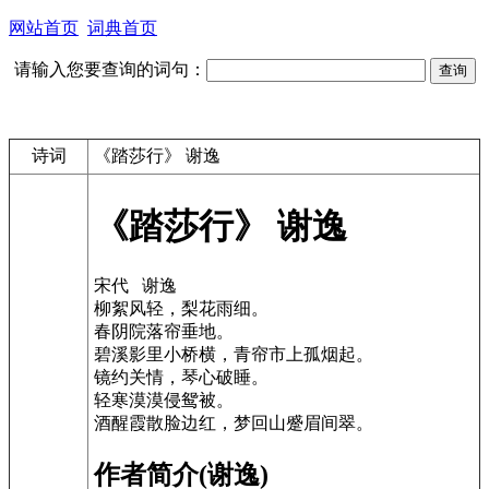
网站首页
词典首页
请输入您要查询的词句：
诗词
《踏莎行》 谢逸
《踏莎行》 谢逸
宋代 谢逸
柳絮风轻，梨花雨细。
春阴院落帘垂地。
碧溪影里小桥横，青帘市上孤烟起。
镜约关情，琴心破睡。
轻寒漠漠侵鸳被。
酒醒霞散脸边红，梦回山蹙眉间翠。
作者简介(谢逸)