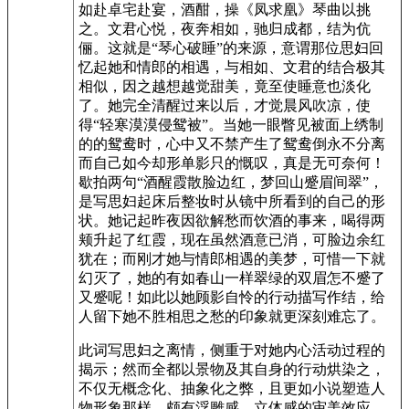
如赴卓宅赴宴，酒酣，操《凤求凰》琴曲以挑
之。文君心悦，夜奔相如，驰归成都，结为伉
俪。这就是“琴心破睡”的来源，意谓那位思妇回
忆起她和情郎的相遇，与相如、文君的结合极其
相似，因之越想越觉甜美，竟至使睡意也淡化
了。她完全清醒过来以后，才觉晨风吹凉，使
得“轻寒漠漠侵鸳被”。当她一眼瞥见被面上绣制
的的鸳鸯时，心中又不禁产生了鸳鸯倒永不分离
而自己如今却形单影只的慨叹，真是无可奈何！
歇拍两句“酒醒霞散脸边红，梦回山蹙眉间翠”，
是写思妇起床后整妆时从镜中所看到的自己的形
状。她记起昨夜因欲解愁而饮酒的事来，喝得两
颊升起了红霞，现在虽然酒意已消，可脸边余红
犹在；而刚才她与情郎相遇的美梦，可惜一下就
幻灭了，她的有如春山一样翠绿的双眉怎不蹙了
又蹙呢！如此以她顾影自怜的行动描写作结，给
人留下她不胜相思之愁的印象就更深刻难忘了。
此词写思妇之离情，侧重于对她内心活动过程的
揭示；然而全都以景物及其自身的行动烘染之，
不仅无概念化、抽象化之弊，且更如小说塑造人
物形象那样，颇有浮雕感、立体感的审美效应。