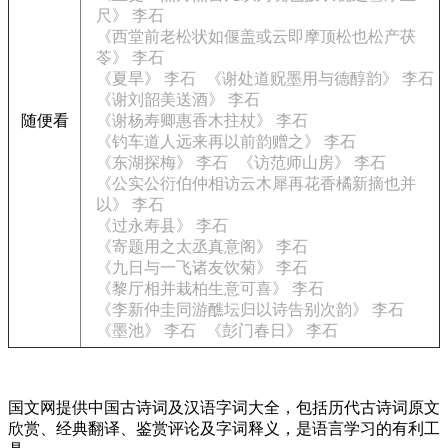
尺》 李石
《西堂前老松状如偃盖或云即摩顶松也松产茯
苓》 李石
《夏旱》 李石
《谢处道贶墨用与德醇韵》 李石
《谢刘韶美送酒》 李石
随便看
《谢杨寿卿惠香木拄杖》 李石
《钓车道人远来再以前韵赠之》 李石
《东湖探梅》 李石
《访范师山房》 李石
《公实公衍伯仲相访云木犀再花香橘新摘也并
以》 李石
《过永寿县》 李石
《寄题用之太丞真意阁》 李石
《九日与一飞诸友饮菊》 李石
《黎厅相并栽柏生意可喜》 李石
《李新仲圭同游醮坛归以诗告别次韵》 李石
《墨池》 李石
《彭门春日》 李石
国文网提供中国古诗词及汉语字词大全，包括历代古诗词原文
欣赏、经典翻译、鉴赏评论及字词释义，是语言学习的有利工