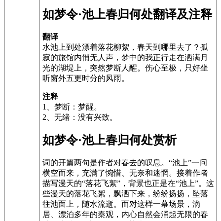
如梦令·池上春归何处翻译及注释
翻译
水池上到处漂着落花柳絮，春天到哪里去了？孤
寂的旅馆内悄无人声，梦中的我正行走在洒满月
光的湖堤上，突然梦断人醒。伤心至极，只好坐
听窗外五更时分的风雨。
注释
1、梦断：梦醒。
2、无绪：没有兴致。
如梦令·池上春归何处赏析
词的开篇两句是作者对春去的叹息。“池上”一问
横空而来，充满了惋惜、无奈和迷惘。接着作者
描写漫天的“落花飞絮”，背景也正是在“池上”。这
些漫天的落花飞絮，飘洒下来，纷纷扬扬，坠落
往池面上，随水流逝。而对这样一幕场景，滴
居、漂泊多年的秦观，内心自然会涌起无限的春