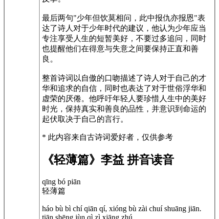
最后两句"少年但饮莫相问，此中报仇亦报恩"表
达了诗人对于少年时代的建议，他认为少年应当
专注享受人生的短暂美好，不要过多追问，同时
也提醒他们在得意与失意之间要保持正直和善
良。
整首诗词以自傲的口吻描述了诗人对于自己的才
华和追求的自信，同时也表达了对于世俗浮华和
虚荣的厌倦。他呼吁年轻人要珍惜人生中的美好
时光，保持真实和善良的品性，并意识到命运的
起伏取决于自己的言行。
* 此内容来自古诗词爱好者，仅供参考
《轻薄篇》李益 拼音读音
qīng bó piān
轻薄篇
háo bù bì chí qiān qí, xióng bù zài chuí shuāng jiān.
tiān shēng jùn qì zì xiāng zhú,