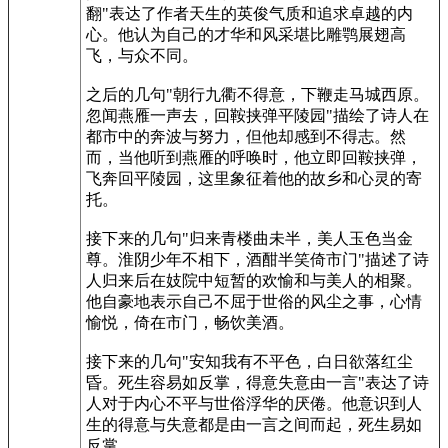
翻"表达了作者天生的英俊气质和追求卓越的内
心。他认为自己的才华和风采堪比雕鹗展翅高
飞，与众不同。
之后的几句"朝行九衢不得意，下鞭走马城西原。
忽闻燕雁一声去，回鞍挟弹平陵园"描绘了诗人在
都市中的奔波与努力，但他却感到不得志。然
而，当他听到燕雁的呼唤时，他立即回鞍挟弹，
飞奔回平陵园，这里象征着他的故乡和心灵的寄
托。
接下来的几句"归来青楼曲未半，美人玉色当金
尊。淮阴少年不相下，酒酣半笑倚市门"描述了诗
人归来后在妓院中短暂的欢愉和与美人的相聚。
他自豪地表示自己不屈于世俗的风尘之事，心情
愉悦，倚在市门，畅饮美酒。
接下来的几句"安知我有不平色，白日欲落红尘
昏。死生容易如反掌，得意失意由一言"表达了诗
人对于内心不平与世俗浮华的厌倦。他意识到人
生的得意与失意都是由一言之间而起，死生易如
反掌。