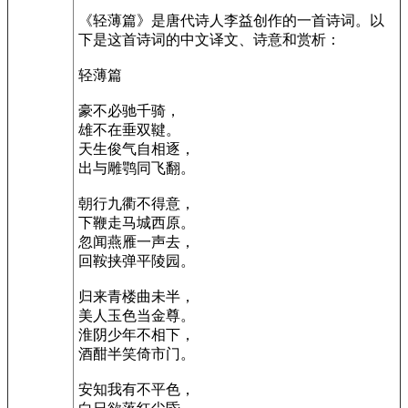
《轻薄篇》是唐代诗人李益创作的一首诗词。以
下是这首诗词的中文译文、诗意和赏析：
轻薄篇
豪不必驰千骑，
雄不在垂双鞬。
天生俊气自相逐，
出与雕鹗同飞翻。
朝行九衢不得意，
下鞭走马城西原。
忽闻燕雁一声去，
回鞍挟弹平陵园。
归来青楼曲未半，
美人玉色当金尊。
淮阴少年不相下，
酒酣半笑倚市门。
安知我有不平色，