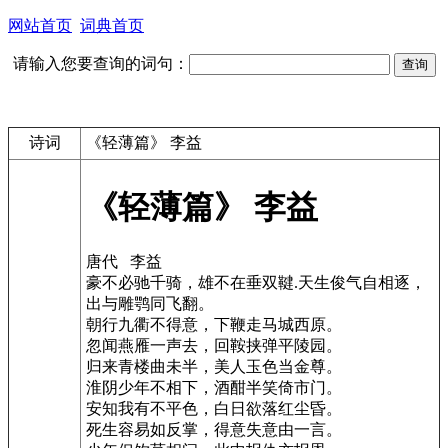
网站首页
词典首页
请输入您要查询的词句：
诗词
《轻薄篇》 李益
《轻薄篇》 李益
唐代 李益
豪不必驰千骑，雄不在垂双鞬.天生俊气自相逐，
出与雕鹗同飞翻。
朝行九衢不得意，下鞭走马城西原。
忽闻燕雁一声去，回鞍挟弹平陵园。
归来青楼曲未半，美人玉色当金尊。
淮阴少年不相下，酒酣半笑倚市门。
安知我有不平色，白日欲落红尘昏。
死生容易如反掌，得意失意由一言。