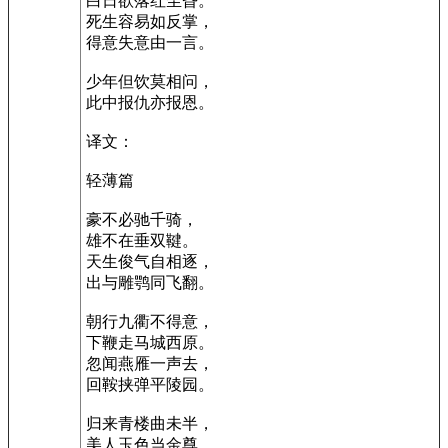
白日欲落红尘昏。
死生容易如反掌，
得意失意由一言。
少年但饮莫相问，
此中报仇亦报恩。
译文：
轻薄篇
豪不必驰千骑，
雄不在垂双鞬。
天生俊气自相逐，
出与雕鹗同飞翻。
朝行九衢不得意，
下鞭走马城西原。
忽闻燕雁一声去，
回鞍挟弹平陵园。
归来青楼曲未半，
美人玉色当金尊。