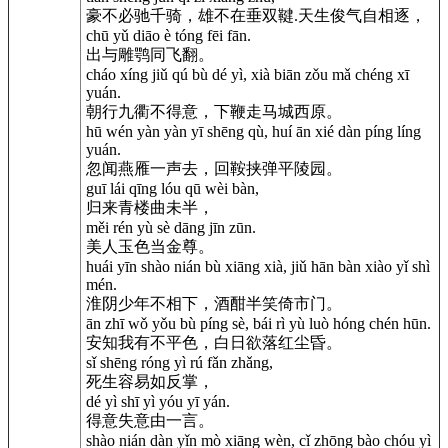
豪不必驰千骑，雄不在垂双鞬.天生俊气自相逐，
chū yǔ diāo è tóng fēi fān.
出与雕鹗同飞翻。
cháo xíng jiǔ qú bù dé yì, xià biān zǒu mǎ chéng xī
yuán.
朝行九衢不得意，下鞭走马城西原。
hū wén yàn yàn yī shēng qù, huí ān xié dàn píng líng
yuán.
忽闻燕雁一声去，回鞍挟弹平陵园。
guī lái qīng lóu qū wèi bàn,
归来青楼曲未半，
měi rén yù sè dāng jīn zūn.
美人玉色当金尊。
huái yīn shào nián bù xiāng xià, jiǔ hān bàn xiào yǐ shì
mén.
淮阴少年不相下，酒酣半笑倚市门。
ān zhī wǒ yǒu bù píng sè, bái rì yù luò hóng chén hūn.
安知我有不平色，白日欲落红尘昏。
sǐ shēng róng yì rú fǎn zhǎng,
死生容易如反掌，
dé yì shī yì yóu yī yán.
得意失意由一言。
shào nián dàn yǐn mò xiāng wèn, cǐ zhōng bào chóu yì