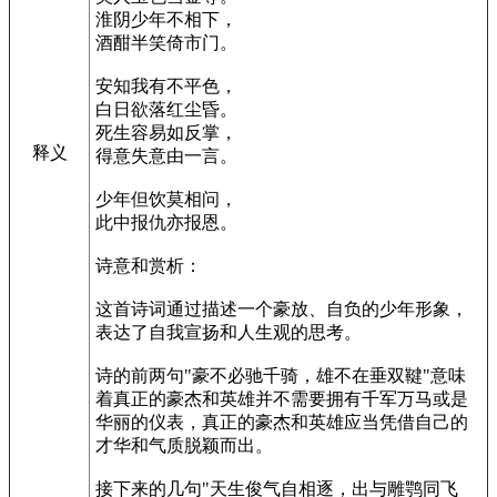
淮阴少年不相下，
酒酣半笑倚市门。
安知我有不平色，
白日欲落红尘昏。
死生容易如反掌，
释义
得意失意由一言。
少年但饮莫相问，
此中报仇亦报恩。
诗意和赏析：
这首诗词通过描述一个豪放、自负的少年形象，
表达了自我宣扬和人生观的思考。
诗的前两句"豪不必驰千骑，雄不在垂双鞬"意味
着真正的豪杰和英雄并不需要拥有千军万马或是
华丽的仪表，真正的豪杰和英雄应当凭借自己的
才华和气质脱颖而出。
接下来的几句"天生俊气自相逐，出与雕鹗同飞