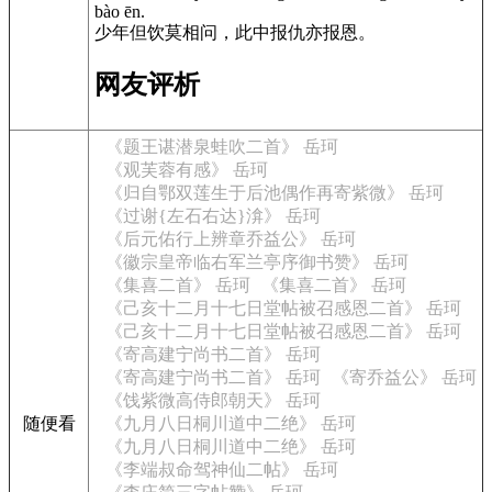
bào ēn.
少年但饮莫相问，此中报仇亦报恩。
网友评析
《题王谌潜泉蛙吹二首》 岳珂
《观芙蓉有感》 岳珂
《归自鄂双莲生于后池偶作再寄紫微》 岳珂
《过谢{左石右达}渰》 岳珂
《后元佑行上辨章乔益公》 岳珂
《徽宗皇帝临右军兰亭序御书赞》 岳珂
《集喜二首》 岳珂
《集喜二首》 岳珂
《己亥十二月十七日堂帖被召感恩二首》 岳珂
《己亥十二月十七日堂帖被召感恩二首》 岳珂
《寄高建宁尚书二首》 岳珂
《寄高建宁尚书二首》 岳珂
《寄乔益公》 岳珂
《饯紫微高侍郎朝天》 岳珂
随便看
《九月八日桐川道中二绝》 岳珂
《九月八日桐川道中二绝》 岳珂
《李端叔命驾神仙二帖》 岳珂