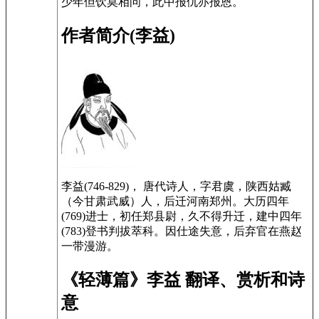
少年但饮莫相问，此中报仇亦报恩。
作者简介(李益)
李益(746-829)， 唐代诗人，字君虞，陕西姑臧
（今甘肃武威）人，后迁河南郑州。大历四年
(769)进士，初任郑县尉，久不得升迁，建中四年
(783)登书判拔萃科。因仕途失意，后弃官在燕赵
一带漫游。
《轻薄篇》李益 翻译、赏析和诗
意