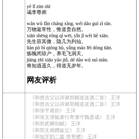
yè lǐ zūn shī
谒李尊师
wàn wù fǎn cháng xìng, wéi dào guì zì rán.
万物返常性，惟道贵自然。
xiān shēng róng qí wēi, yǐn jǐ wèi liè xiān.
先生容其微，隐几为列仙。
liàn pò bì qióng hù, yǎng máo fēi dòng tiān.
炼魄闭琼户，养毛飞洞天。
jiāng zhī xiāo yáo jiǔ, dé dào wú suì nián.
将知逍遥久，得道无岁年。
网友评析
《和曾吉父以诗谢郑顾道送酒二首》 王洋
《和曾吉父以诗谢郑顾道送酒二首》 王洋
《和张平甫韵》 王洋
《和张文潜输麦行寄滁守魏彦成》 王洋
《和郑贰卿别赋》 王洋
《和郑丈戏赠谹父》 王洋
《和知字韵二篇·答寄赠》 王洋