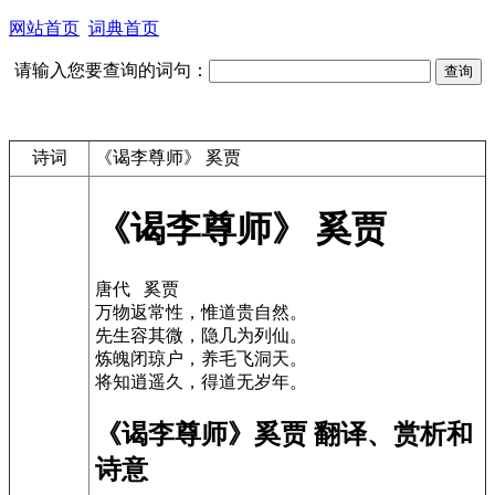
网站首页
词典首页
请输入您要查询的词句：
诗词
《谒李尊师》 奚贾
《谒李尊师》 奚贾
唐代 奚贾
万物返常性，惟道贵自然。
先生容其微，隐几为列仙。
炼魄闭琼户，养毛飞洞天。
将知逍遥久，得道无岁年。
《谒李尊师》奚贾 翻译、赏析和
诗意