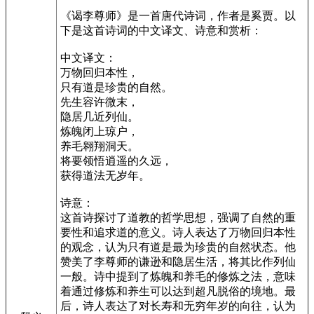
《谒李尊师》是一首唐代诗词，作者是奚贾。以
下是这首诗词的中文译文、诗意和赏析：
中文译文：
万物回归本性，
只有道是珍贵的自然。
先生容许微末，
隐居几近列仙。
炼魄闭上琼户，
养毛翱翔洞天。
将要领悟逍遥的久远，
获得道法无岁年。
诗意：
这首诗探讨了道教的哲学思想，强调了自然的重
要性和追求道的意义。诗人表达了万物回归本性
的观念，认为只有道是最为珍贵的自然状态。他
赞美了李尊师的谦逊和隐居生活，将其比作列仙
一般。诗中提到了炼魄和养毛的修炼之法，意味
着通过修炼和养生可以达到超凡脱俗的境地。最
后，诗人表达了对长寿和无穷年岁的向往，认为