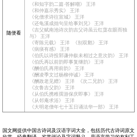
《和知字韵二篇·答解嘲》 王洋
《和仲嘉示秀实》 王洋
《化僧求诗往宣城》 王洋
《还龟溪成拙句呈给事刘兄》 王洋
《吉父赋南池诗次韵吉父诗虽云红蕖在眼而独
随便看
与》 王洋
《寄陈元载》 王洋
《别双鹅》 王洋
《病痰有感》 王洋
《伯氏以诗投郭谦仲叙未相过之意次韵》 王洋
《伯氏再以前韵即事复继韵》 王洋
《酬伯氏再用前韵》 王洋
《酬凌季文过杨柳仲诚》 王洋
《酬政老见赠》 王洋
《次二兄韵》 王洋
《次鲁吉父韵》 王洋
《从伯氏携稚孺游保庆即事》 王洋
《从邻庵求浴》 王洋
《大明老僧年七十五日诵法华一部》 王洋
国文网提供中国古诗词及汉语字词大全，包括历代古诗词原文
欣赏、经典翻译、鉴赏评论及字词释义，是语言学习的有利工