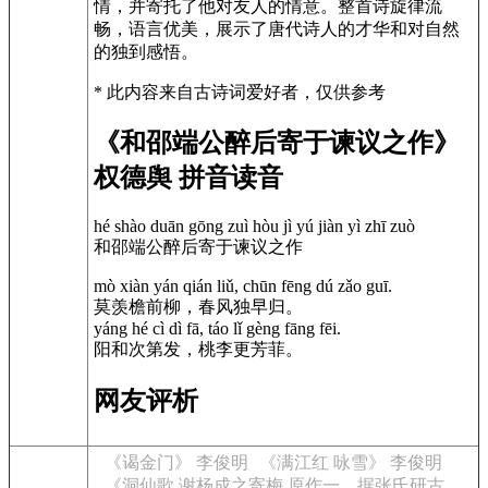
情，并寄托了他对友人的情意。整首诗旋律流
畅，语言优美，展示了唐代诗人的才华和对自然
的独到感悟。
* 此内容来自古诗词爱好者，仅供参考
《和邵端公醉后寄于谏议之作》
权德舆 拼音读音
hé shào duān gōng zuì hòu jì yú jiàn yì zhī zuò
和邵端公醉后寄于谏议之作
mò xiàn yán qián liǔ, chūn fēng dú zǎo guī.
莫羡檐前柳，春风独早归。
yáng hé cì dì fā, táo lǐ gèng fāng fēi.
阳和次第发，桃李更芳菲。
网友评析
《谒金门》 李俊明
《满江红 咏雪》 李俊明
《洞仙歌 谢杨成之寄梅 原作一，据张氏研古