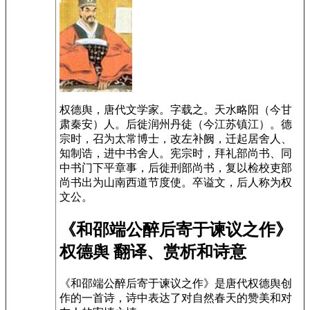
权德舆，唐代文学家。字载之。天水略阳（今甘
肃秦安）人。后徙润州丹徒（今江苏镇江）。德
宗时，召为太常博士，改左补阙，迁起居舍人、
知制诰，进中书舍人。宪宗时，拜礼部尚书、同
中书门下平章事，后徙刑部尚书，复以检校吏部
尚书出为山南西道节度使。卒谥文，后人称为权
文公。
《和邵端公醉后寄于谏议之作》
权德舆 翻译、赏析和诗意
《和邵端公醉后寄于谏议之作》是唐代权德舆创
作的一首诗，诗中表达了对自然春天的赞美和对