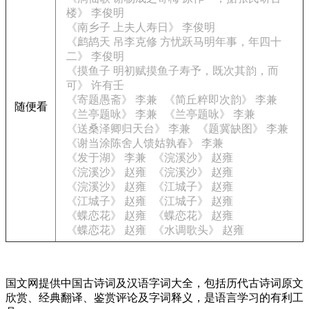
楼》 李俊明
《南乡子 上夫人寿日》 李俊明
《鹧鸪天 吊李克修 方忧跃马明年事，年四十
二》 李俊明
《摸鱼子 明初赋摸鱼子寿予，既次其韵，而
可》 许有壬
《寄题愚斋》 李兼
《简丘粹即次韵》 李兼
随便看
《兰亭题咏》 李兼
《兰亭题咏》 李兼
《送桑泽卿归天台》 李兼
《题冀缺图》 李兼
《谢当涂陈舍人馈姑孰春》 李兼
《发于湖》 李兼
《浣溪沙》 赵雍
《浣溪沙》 赵雍
《浣溪沙》 赵雍
《浣溪沙》 赵雍
《江城子》 赵雍
《江城子》 赵雍
《江城子》 赵雍
《蝶恋花》 赵雍
《蝶恋花》 赵雍
《蝶恋花》 赵雍
《水调歌头》 赵雍
国文网提供中国古诗词及汉语字词大全，包括历代古诗词原文
欣赏、经典翻译、鉴赏评论及字词释义，是语言学习的有利工