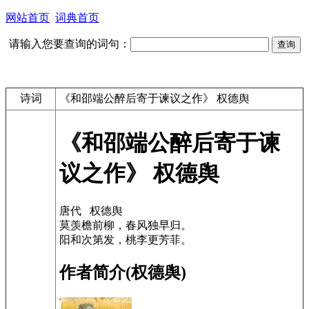
网站首页
词典首页
请输入您要查询的词句：
诗词
《和邵端公醉后寄于谏议之作》 权德舆
《和邵端公醉后寄于谏
议之作》 权德舆
唐代 权德舆
莫羡檐前柳，春风独早归。
阳和次第发，桃李更芳菲。
作者简介(权德舆)