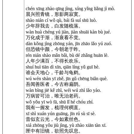
chén xīng zhào qīng jìng, xíng yǐng liǎng jì mò.
晨兴照青镜，形影两寂寞。
shào nián cí wǒ qù, bái fà suí shū luò.
少年辞我去，白发随梳落。
wàn huà chéng yú jiàn, jiàn shuāi kàn bù jué.
万化成于渐，渐衰看不觉。
dàn kǒng jìng zhōng yán, jīn zhāo lǎo yú zuó.
但恐镜中颜，今朝老于昨。
rén nián shào mǎn bǎi, bù dé zhǎng huān lè.
人年少满百，不得长欢乐。
shuí huì tiān dì xīn, qiān líng yǔ guī hè.
谁会天地心，千龄与龟鹤。
wú wén shàn yī zhě, jīn gǔ chēng biǎn què.
吾闻善医者，今古称扁鹊。
wàn bìng jiē kě zhì, wéi wú zhì lǎo yào.
万病皆可治，唯无治老药。
wǒ yǒu yī wò fā, shū lǐ hé chóu zhí.
我有一握发，梳理何稠直。
xī shì xuán yún guāng, jīn rú sù sī sè.
昔似玄云光，今如素丝色。
xiá zhōng yǒu jiù jìng, yù zhào xiān tàn xī.
匣中有旧镜，欲照先叹息。