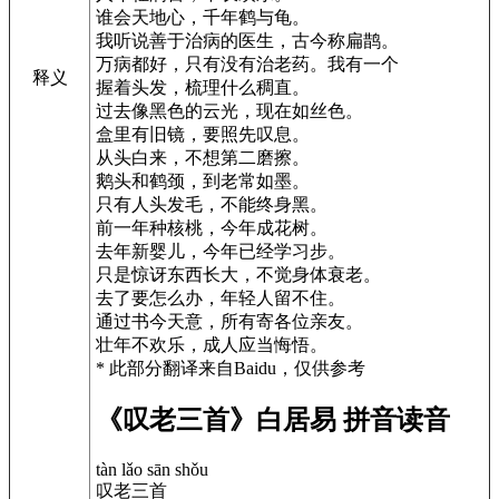
谁会天地心，千年鹤与龟。
我听说善于治病的医生，古今称扁鹊。
万病都好，只有没有治老药。我有一个
释义
握着头发，梳理什么稠直。
过去像黑色的云光，现在如丝色。
盒里有旧镜，要照先叹息。
从头白来，不想第二磨擦。
鹅头和鹤颈，到老常如墨。
只有人头发毛，不能终身黑。
前一年种核桃，今年成花树。
去年新婴儿，今年已经学习步。
只是惊讶东西长大，不觉身体衰老。
去了要怎么办，年轻人留不住。
通过书今天意，所有寄各位亲友。
壮年不欢乐，成人应当悔悟。
* 此部分翻译来自Baidu，仅供参考
《叹老三首》白居易 拼音读音
tàn lǎo sān shǒu
叹老三首