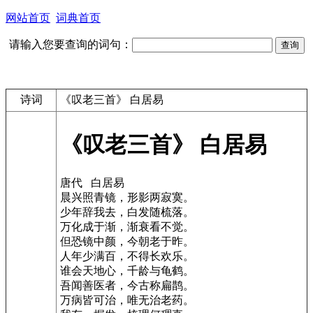
网站首页
词典首页
请输入您要查询的词句：
诗词
《叹老三首》 白居易
《叹老三首》 白居易
唐代 白居易
晨兴照青镜，形影两寂寞。
少年辞我去，白发随梳落。
万化成于渐，渐衰看不觉。
但恐镜中颜，今朝老于昨。
人年少满百，不得长欢乐。
谁会天地心，千龄与龟鹤。
吾闻善医者，今古称扁鹊。
万病皆可治，唯无治老药。