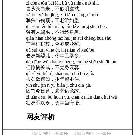
zì cóng tóu bái lái, bù yù míng mó shì.
自从头白来，不欲明磨拭。
yā tóu yǔ hè jǐng, zhì lǎo cháng rú mò.
鸦头与鹤颈，至老常如墨。
dú yǒu rén bìn máo, bù dé zhōng shēn hēi.
独有人鬓毛，不得终身黑。
qián nián zhǒng táo hé, jīn suì chéng huā shù.
前年种桃核，今岁成花树。
qù suì xīn yīng ér, jīn nián yǐ xué bù.
去岁新婴儿，今年已学步。
dàn jīng wù cháng chéng, bù jué shēn shuāi mù.
但惊物长成，不觉身衰暮。
qù yǐ yù hé rú, shào nián liú bú zhù.
去矣欲何如，少年留不住。
yīn shū jīn rì yì, biàn jì zhū qīn gù.
因书今日意，遍寄诸亲故。
zhuàng suì bù huān yú, cháng nián dāng huǐ wù.
壮岁不欢娱，长年当悔悟。
网友评析
《满庭芳》 无名氏
《满庭芳》 无名氏