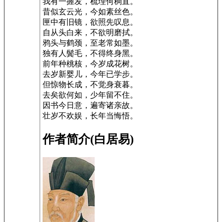
我有一握发，梳理何稠直。
昔似玄云光，今如素丝色。
匣中有旧镜，欲照先叹息。
自从头白来，不欲明磨拭。
鸦头与鹤颈，至老常如墨。
独有人鬓毛，不得终身黑。
前年种桃核，今岁成花树。
去岁新婴儿，今年已学步。
但惊物长成，不觉身衰暮。
去矣欲何如，少年留不住。
因书今日意，遍寄诸亲故。
壮岁不欢娱，长年当悔悟。
作者简介(白居易)