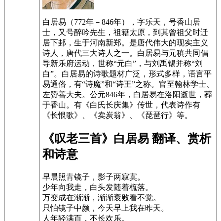
白居易（772年－846年），字乐天，号香山居
士，又号醉吟先生，祖籍太原，到其曾祖父时迁
居下邽，生于河南新郑。是唐代伟大的现实主义
诗人，唐代三大诗人之一。白居易与元稹共同倡
导新乐府运动，世称“元白”，与刘禹锡并称“刘
白”。白居易的诗歌题材广泛，形式多样，语言平
易通俗，有“诗魔”和“诗王”之称。官至翰林学士、
左赞善大夫。公元846年，白居易在洛阳逝世，葬
于香山。有《白氏长庆集》传世，代表诗作有
《长恨歌》、《卖炭翁》、《琵琶行》等。
《叹老三首》白居易 翻译、赏析
和诗意
早晨照青镜子，影子两寂寞。
少年向我走，白头发随着梳落。
万变成在渐渐，渐渐衰败看不觉。
只怕镜子中颜，今天早上我在昨天。
人年轻满百，不长欢乐。