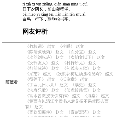
rì xià xī yīn zhǎng, qián shān níng jī cuì.
日下夕阴长，前山凝积翠。
bái niǎo yī xíng fēi, lián lián fěn shū zì.
白鸟一行飞，联联粉书字。
网友评析
《竹枝词》 赵文
《坐睡》 赵文
《陈清叔晚菊》 赵文
《次分宜》 赵文
《次韵刘耘庐》 赵文
《次韵文以正》 赵文
《次韵友人》 赵文
《村行所见》 赵文
《灯前咏诗》 赵文
《勾践夫人歌》 赵文
《采芝》 赵文
《次韵郭梅边汤孤松见寄》 赵文
《得莲子》 赵文
《抵豫章》 赵文
随便看
《丁酉元日示儿》 赵文
《读史》 赵文
《法寿乐歌》 赵文
《伏虎岭残雪》 赵文
《富水曾教授夜饮有作》 赵文
《海棠》 赵文
《黄西有以清江李侯书来袁见招不果就既去西
有》 赵文
《寄欧阳振仲》 赵文
《寄彭宏济》 赵文