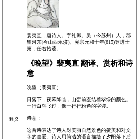
裴夷直，唐诗人。字礼卿。吴（今苏州）人，郡
望河东(今山西永济)。宪宗元和十年(815)登进士
第，任右拾遗。
《晚望》裴夷直 翻译、赏析和诗
意
晚望（裴夷直）
日落下，夜幕降临，山峦前凝结着翠绿的颜色。
一行白鸟飞过，像一行行粉色的字迹。
诗意：
释义
这首诗表达了诗人对美丽自然景色的赞美和对文
字的喜爱。诗人用简洁的语言描绘了夕阳落下后