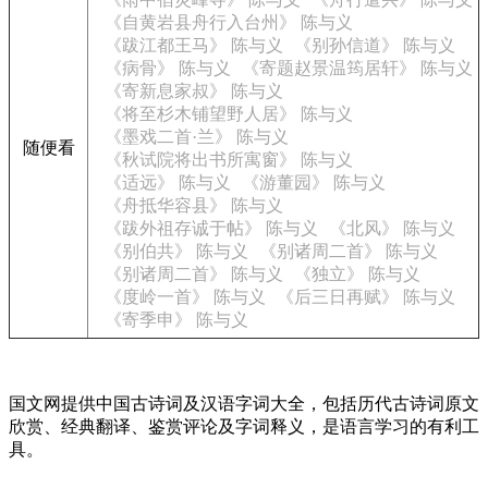
《自黄岩县舟行入台州》 陈与义
《跋江都王马》 陈与义
《别孙信道》 陈与义
《病骨》 陈与义
《寄题赵景温筠居轩》 陈与义
《寄新息家叔》 陈与义
《将至杉木铺望野人居》 陈与义
《墨戏二首·兰》 陈与义
随便看
《秋试院将出书所寓窗》 陈与义
《适远》 陈与义
《游董园》 陈与义
《舟抵华容县》 陈与义
《跋外祖存诚于帖》 陈与义
《北风》 陈与义
《别伯共》 陈与义
《别诸周二首》 陈与义
《别诸周二首》 陈与义
《独立》 陈与义
《度岭一首》 陈与义
《后三日再赋》 陈与义
《寄季申》 陈与义
国文网提供中国古诗词及汉语字词大全，包括历代古诗词原文
欣赏、经典翻译、鉴赏评论及字词释义，是语言学习的有利工
具。