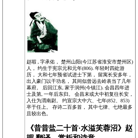
赵嘏 , 字承佑， 楚州山阳(今江苏省淮安市楚州区)
人， 约生于宪宗元和元年(806). 年轻时四处游
历， 大和七年预省试进士下第， 留寓长安多年，
出入豪门以干功名， 其间似曾远去岭表当了几年
幕府。 后回江东, 家于润州(今镇江). 会昌四年进
士及第, 一年后东归。 会昌末或大中初复往长安，
入仕为渭南尉。 约宣宗大中六、七年(852、853)
卒于任上。 存诗二百多首， 其中七律、七绝最多
且较出色。
《昔昔盐二十首·水溢芙蓉沼》赵
嘏 翻译、赏析和诗意