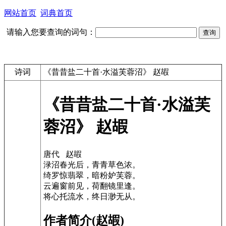
网站首页
词典首页
请输入您要查询的词句：
诗词
《昔昔盐二十首·水溢芙蓉沼》 赵嘏
《昔昔盐二十首·水溢芙
蓉沼》 赵嘏
唐代 赵嘏
渌沼春光后，青青草色浓。
绮罗惊翡翠，暗粉妒芙蓉。
云遍窗前见，荷翻镜里逢。
将心托流水，终日渺无从。
作者简介(赵嘏)