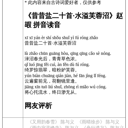
* 此内容来自古诗词爱好者，仅供参考
《昔昔盐二十首·水溢芙蓉沼》赵
嘏 拼音读音
xī xī yán èr shí shǒu shuǐ yì fú róng zhǎo
昔昔盐二十首·水溢芙蓉沼
lù zhǎo chūn guāng hòu, qīng qīng cǎo sè nóng.
渌沼春光后，青青草色浓。
qǐ luó jīng fěi cuì, àn fěn dù fú róng.
绮罗惊翡翠，暗粉妒芙蓉。
yún biàn chuāng qián jiàn, hé fān jìng lǐ féng.
云遍窗前见，荷翻镜里逢。
jiāng xīn tuō liú shuǐ, zhōng rì miǎo wú cóng.
将心托流水，终日渺无从。
网友评析
《又用韵春雪》 陈与义
《雨晴徐步》 陈与义
《雨中宿灵峰寺》 陈与义
《舟行遣兴》 陈与义