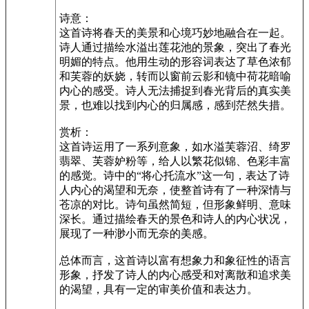
诗意：
这首诗将春天的美景和心境巧妙地融合在一起。
诗人通过描绘水溢出莲花池的景象，突出了春光
明媚的特点。他用生动的形容词表达了草色浓郁
和芙蓉的妖娆，转而以窗前云影和镜中荷花暗喻
内心的感受。诗人无法捕捉到春光背后的真实美
景，也难以找到内心的归属感，感到茫然失措。
赏析：
这首诗运用了一系列意象，如水溢芙蓉沼、绮罗
翡翠、芙蓉妒粉等，给人以繁花似锦、色彩丰富
的感觉。诗中的“将心托流水”这一句，表达了诗
人内心的渴望和无奈，使整首诗有了一种深情与
苍凉的对比。诗句虽然简短，但形象鲜明、意味
深长。通过描绘春天的景色和诗人的内心状况，
展现了一种渺小而无奈的美感。
总体而言，这首诗以富有想象力和象征性的语言
形象，抒发了诗人的内心感受和对离散和追求美
的渴望，具有一定的审美价值和表达力。