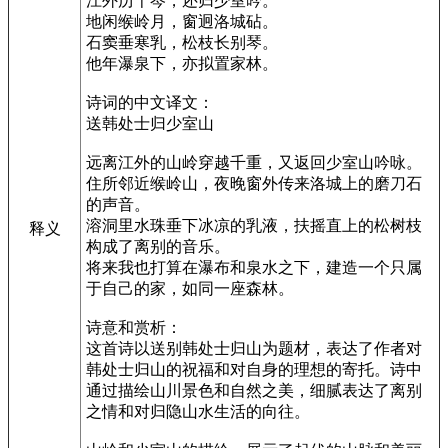
江外历千岑，还归少室吟。
地闲缑岭月，窗迥洛城砧。
石窦垂寒乳，松枝长别琴。
他年瀑泉下，亦拟置家林。
诗词的中文译文：
送韩处士归少室山
远离江外的山岭穿越千重，又返回少室山吟咏。
住所邻近缑岭山，夜晚窗外传来洛城上的磨刀石
的声音。
溶洞里水珠垂下冰凉的乳液，扶摇直上的松树枝
释义
构成了离别的音乐。
将来我也打算在瀑布和泉水之下，建造一个只属
于自己的家，如同一座森林。
诗意和赏析：
这首诗以送别韩处士归山为题材，表达了作者对
韩处士归山的祝福和对自身的理想的寄托。诗中
通过描绘山川景色和自然之美，细腻表达了离别
之情和对归隐山水生活的向往。