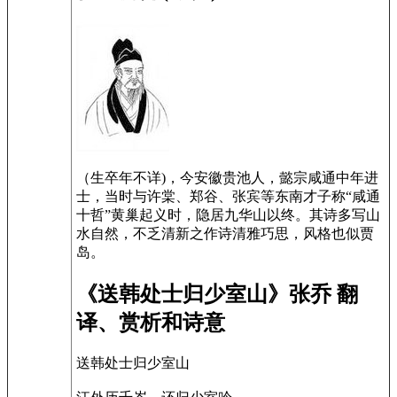
（生卒年不详)，今安徽贵池人，懿宗咸通中年进
士，当时与许棠、郑谷、张宾等东南才子称“咸通
十哲”黄巢起义时，隐居九华山以终。其诗多写山
水自然，不乏清新之作诗清雅巧思，风格也似贾
岛。
《送韩处士归少室山》张乔 翻
译、赏析和诗意
送韩处士归少室山