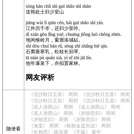
sòng hán chǔ shì guī shǎo shì shān
送韩处士归少室山
jiāng wài lì qiān cén, hái guī shǎo shì yín.
江外历千岑，还归少室吟。
dì xián gōu lǐng yuè, chuāng jiǒng luò chéng zhēn.
地闲缑岭月，窗迥洛城砧。
shí dòu chuí hán rǔ, sōng zhī zhǎng bié qín.
石窦垂寒乳，松枝长别琴。
tā nián pù quán xià, yì nǐ zhì jiā lín.
他年瀑泉下，亦拟置家林。
网友评析
《浣沙秋日五首》 周弼
《浣沙秋日五首》 周弼
《浣沙秋日五首》 周弼
《浣沙秋日五首》 周弼
《送人游西山》 周弼
《送人游西山》 周弼
《送人游西山》 周弼
《岁除思归》 周弼
《岁除思归》 周弼
《岁除思归》 周弼
《海棠》 周弼
《检校金盖别业》 周弼
随便看
《长相思》 陈东甫
《不寐》 黄中