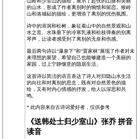
山岭和少室山的描绘，展示了起伏的山脉和美丽
的山水，形成了作者离别时的惋惜和留恋。缑岭
山和洛城砧的描绘，更增添了离别的忧伤氛围。
诗中的溶洞和松树，象征着山中的自然景观和山
水之音。水珠垂下的冷寒乳液和松枝弹奏的别离
琴声，让读者感受到了离别的无奈和伤感。
最后两句诗以“瀑泉下”和“置家林”展现了作者对未
来理想的展望，希望自己也能够建造一个美丽的
家园，过上宁静惬意的隐居生活。
这首诗以简洁的语言表达了诗人对归隐山水生活
的向往和对离别的思念，既有对自然景色的描
绘，又有对内心情感的抒发，给人以深思和共
鸣。
* 此内容来自古诗词爱好者，仅供参考
《送韩处士归少室山》张乔 拼音
读音