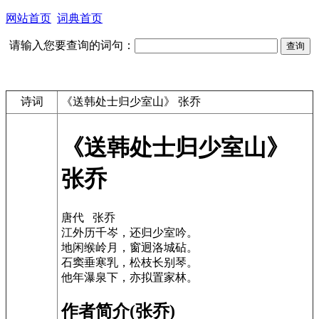
网站首页
词典首页
请输入您要查询的词句：
诗词
《送韩处士归少室山》 张乔
《送韩处士归少室山》
张乔
唐代 张乔
江外历千岑，还归少室吟。
地闲缑岭月，窗迥洛城砧。
石窦垂寒乳，松枝长别琴。
他年瀑泉下，亦拟置家林。
作者简介(张乔)