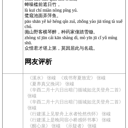
蝉噪槛前遮日竹，
lù kuī chí miàn nòng píng yú.
鹭窥池面弄萍鱼。
pāo shān yě kè héng qín zuì, zhǒng yào jiā tóng tà xuě
chú.
抛山野客横琴醉，种药家僮踏雪锄。
zhòng xī jūn cái kān shàng dì, mò yīn jū cǐ yǔ míng
shū.
众惜君才堪上第，莫因居此与名疏。
网友评析
《溪水》 张嵲
《戏书寄夏致宏》 张嵲
《夏养真父挽词》 张嵲
《辛酉二月十六日出暗门循城如北关登舟二首》
张嵲
《辛酉二月十六日出暗门循城如北关登舟二首》
张嵲
《行建溪上见拏舟上水者怆然伤怀》 张嵲
《行建溪上是晚同宿小桥感怀书事》 张嵲
《醒心泉》 张嵲
《示疑者》 张嵲