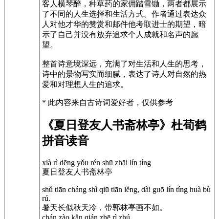
客人横琴醉，种草药的家佣踏雪锄，两者都展示
了不同的人生选择和生活方式。作者通过表达众
人对他才华的赞赏和邮件他考取进士的期望，暗
示了自己并没有放弃追求个人成就和名声的愿
望。
整首诗意境深远，充满了对生活和人生的思考，
诗中的景物写实而细腻，表达了诗人对自然的热
爱和对理想人生的追求。
* 此内容来自古诗词爱好者，仅供参考
《夏日登友人书斋林亭》杜荀鹤
拼音读音
xià rì dēng yǒu rén shū zhāi lín tíng
夏日登友人书斋林亭
shǔ tiān cháng shì qiū tiān lěng, dài guō lín tíng huà bù
rú.
暑天长似秋天冷，带郭林亭画不如。
chán zào kǎn qián zhē rì zhú,