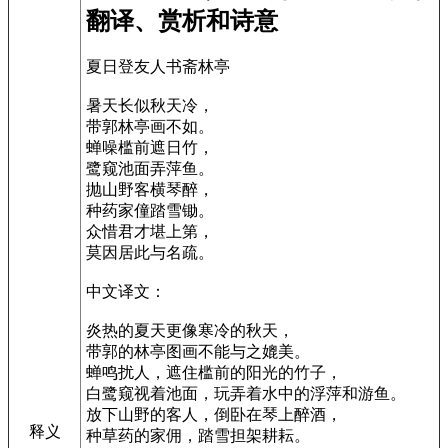
翻译、赏析和诗意
夏日登友人书斋林亭
暑天长似秋天冷，
带郭林亭画不如。
蝉噪槛前遮日竹，
鹭窥池面弄萍鱼。
抛山野客横琴醉，
种药家僮踏雪锄。
众惜君才堪上第，
莫因居此与名疏。
中文译文：
炎热的夏天更像寒冷的秋天，
带郭的林亭图画不能与之媲美。
蝉鸣扰人，遮住槛前的阳光的竹子，
白鹭窥视着池面，玩弄着水中的浮萍和游鱼。
放下山野的客人，倒卧在琴上醉酒，
释义
种草药的家佣，踏雪担架耕耘。