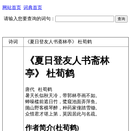
网站首页
词典首页
请输入您要查询的词句：
诗词
《夏日登友人书斋林亭》 杜荀鹤
《夏日登友人书斋林
亭》 杜荀鹤
唐代 杜荀鹤
暑天长似秋天冷，带郭林亭画不如。
蝉噪槛前遮日竹，鹭窥池面弄萍鱼。
抛山野客横琴醉，种药家僮踏雪锄。
众惜君才堪上第，莫因居此与名疏。
作者简介(杜荀鹤)