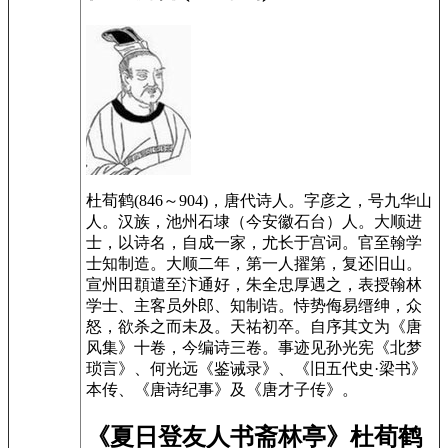
杜荀鹤(846～904)，唐代诗人。字彦之，号九华山
人。汉族，池州石埭（今安徽石台）人。大顺进
士，以诗名，自成一家，尤长于宫词。官至翰学
士知制造。大顺二年，第一人擢第，复还旧山。
宣州田頵遣至汴通好，朱全忠厚遇之，表授翰林
学士、主客员外郎、知制诰。恃势侮易缙绅，众
怒，欲杀之而未及。天祐初卒。自序其文为《唐
风集》十卷，今编诗三卷。事迹见孙光宪《北梦
琐言》、何光远《鉴诫录》、《旧五代史·梁书》
本传、《唐诗纪事》及《唐才子传》。
《夏日登友人书斋林亭》杜荀鹤