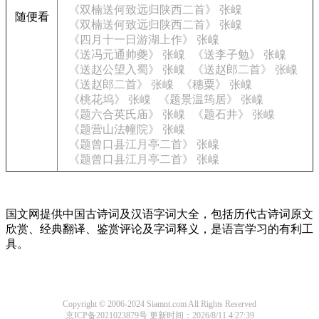
《双楠送何致远归陕西二首》 张嵲
随便看
《双楠送何致远归陕西二首》 张嵲
《四月十一日游湖上作》 张嵲
《送冯元通帅夔》 张嵲
《送李子勉》 张嵲
《送赵公望入蜀》 张嵲
《送赵郎二首》 张嵲
《送赵郎二首》 张嵲
《穗粟》 张嵲
《桃花坞》 张嵲
《题景温筠居》 张嵲
《题六合英氏庙》 张嵲
《题石井》 张嵲
《题营山法幢院》 张嵲
《题曾口县江月亭二首》 张嵲
《题曾口县江月亭二首》 张嵲
国文网提供中国古诗词及汉语字词大全，包括历代古诗词原文
欣赏、经典翻译、鉴赏评论及字词释义，是语言学习的有利工
具。
Copyright © 2006-2024 Siamnt.com All Rights Reserved
京ICP备2021023879号
更新时间：2026/8/11 4:27:39