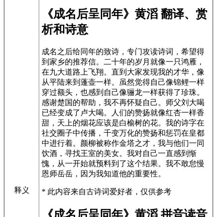
《成名后呈同年》黄滔 翻译、赏
析和诗意
成名之后给同年的致诗，专门攻读诗词，希望得
到家乡的推荐信。二十年的岁月就像一只鸿雁，
在九大道路上飞翔。直到大家发现我的才华，像
从平陆来到蓬壶一样。虽然觉得自己像锦鲤一样
穿过额头，也感到自己像骊龙一样获得了珍珠。
感谢楚国的帮助，我不再怀疑自己。师父刘大喝
已经变成了卢大喝。人们的赞扬就像红杏一样香
甜，天上的烟花应该是白榆树的花。我的诗字在
社交圈子中传播，千变万化的赞扬和惩罚在皇都
中进行着。颜柳被称作金塔之才，我与他们一同
饮酒，寻找王室的美女。我对自己一直感到惭
愧，从一开始就预料到了这个结果。我不敢怠慢
恩师岳岳，因为我知道他的重要性。
释义
* 此内容来自古诗词爱好者，仅供参考
《成名后呈同年》黄滔 拼音读音