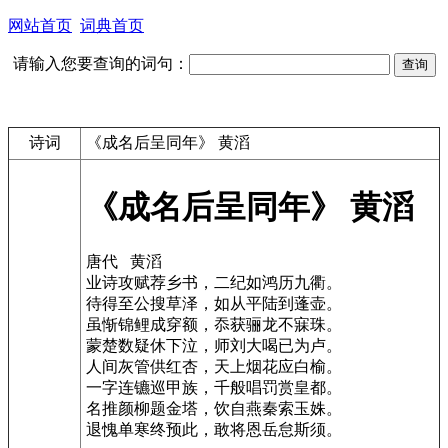
网站首页
词典首页
请输入您要查询的词句：
诗词
《成名后呈同年》 黄滔
《成名后呈同年》 黄滔
唐代 黄滔
业诗攻赋荐乡书，二纪如鸿历九衢。
待得至公搜草泽，如从平陆到蓬壶。
虽惭锦鲤成穿额，忝获骊龙不寐珠。
蒙楚数疑休下泣，师刘大喝已为卢。
人间灰管供红杏，天上烟花应白榆。
一字连镳巡甲族，千般唱罚赏皇都。
名推颜柳题金塔，饮自燕秦索玉姝。
退愧单寒终预此，敢将恩岳怠斯须。