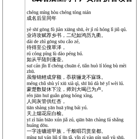
chéng míng hòu chéng tóng nián
成名后呈同年
yè shī gōng fù jiàn xiāng shū, èr jì rú hóng lì jiǔ qú.
业诗攻赋荐乡书，二纪如鸿历九衢。
dài de zhì gōng sōu cǎo zé,
待得至公搜草泽，
rú cóng píng lù dào péng hú.
如从平陆到蓬壶。
suī cán jǐn lǐ chéng chuān é, tiǎn huò lí lóng bù mèi
zhū.
虽惭锦鲤成穿额，忝获骊龙不寐珠。
méng chǔ shù yí xiū xià qì, shī liú dà hē yǐ wèi lú.
蒙楚数疑休下泣，师刘大喝已为卢。
rén jiān huī guǎn gōng hóng xìng,
人间灰管供红杏，
tiān shàng yān huā yīng bái yú.
天上烟花应白榆。
yī zì lián biāo xún jiǎ zú, qiān bān chàng fá shǎng
huáng dōu.
一字连镳巡甲族，千般唱罚赏皇都。
míng tuī yán liǔ tí jīn tǎ, yǐn zì yàn qín suǒ yù shū.