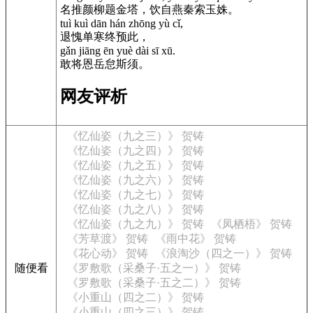
名推颜柳题金塔，饮自燕秦索玉姝。
tuì kuì dān hán zhōng yù cǐ,
退愧单寒终预此，
gǎn jiāng ēn yuè dài sī xū.
敢将恩岳怠斯须。
网友评析
《忆仙姿（九之三）》 贺铸
《忆仙姿（九之四）》 贺铸
《忆仙姿（九之五）》 贺铸
《忆仙姿（九之六）》 贺铸
《忆仙姿（九之七）》 贺铸
《忆仙姿（九之八）》 贺铸
《忆仙姿（九之九）》 贺铸
《凤栖梧》 贺铸
《芳草渡》 贺铸
《雨中花》 贺铸
《花心动》 贺铸
《浪淘沙（四之一）》 贺铸
随便看
《罗敷歌（采桑子·五之一）》 贺铸
《罗敷歌（采桑子·五之二）》 贺铸
《小重山（四之二）》 贺铸
《小重山（四之三）》 贺铸