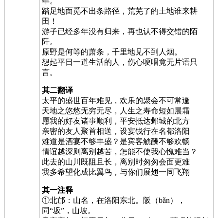
年。
踏足地面觅不出条路径，荒芜了的土地谁来耕
田！
游子已经多年没有归来，再也认不得交错的陌
阡。
原野是何等的萧条，千里地见不到人烟。
想起平日一道生活的人，伤心哽咽竟无片语只
言。
其二翻译
太平的盛世百年难见，欢乐的聚会不可常逢
天地之悠悠无穷无尽，人生之寿命短如晨霜
愿我的好友诸事顺利，平安抵达邺城的北方
亲密的友人聚首相送，设宴饯行在名都洛阳
难道是酒宴不够丰盛？是宾客觥酬不够欢畅
情谊越深则离别越苦，怎能不使我心愧难当？
此去的山川既阻且长，离别时匆匆会面更难
我多希望化成比翼鸟，与你们展翅一同飞翔
其一注释
①北邙：山名，在洛阳东北。阪（bǎn），
同“坂”，山坡。