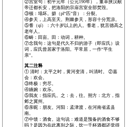
②宫室句：初平元年（公元190年），董卓挟汉献
帝迁都长安，把洛阳的宗庙宫室全部焚毁。
③顿：塌坏。擗（pǐ“匹”音）：分裂。
④参天，上高至天。荆棘参天，形容十分荒凉。
⑤耆（qí）：六十岁以上的人。耆老，犹言德高之
老年人。
⑥畴：田亩。田：动词，耕种。
⑦念我句：这句是代久不归的游子（即应氏）设
词，应氏曾居家于洛阳。平常居，一作“平生
亲”。
其二注释
① 清时：太平之时，黄河变清，叫清时。 ②嘉
会：欢会。
③终极：穷尽。
④嬿婉：欢乐。
⑤我友：指应氏。之：去，往。朔方：北方，指
邺之冀州。
⑥亲昵：朋友。河阳：孟津渡，在河南省孟县
南。
⑦中馈：酒食。这句说：难道是预备的酒食不够
吗？是因为在此离别之际，饮一千杯酒都还觉得