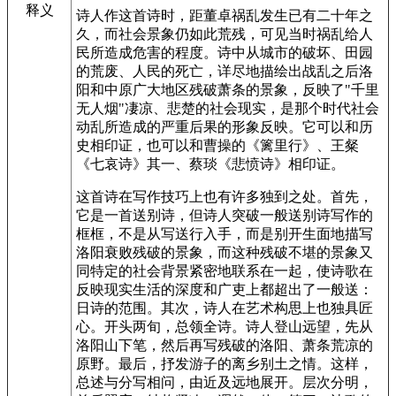
释义
诗人作这首诗时，距董卓祸乱发生已有二十年之
久，而社会景象仍如此荒残，可见当时祸乱给人
民所造成危害的程度。诗中从城市的破坏、田园
的荒废、人民的死亡，详尽地描绘出战乱之后洛
阳和中原广大地区残破萧条的景象，反映了"千里
无人烟"凄凉、悲楚的社会现实，是那个时代社会
动乱所造成的严重后果的形象反映。它可以和历
史相印证，也可以和曹操的《篱里行》、王粲
《七哀诗》其一、蔡琰《悲愤诗》相印证。
这首诗在写作技巧上也有许多独到之处。首先，
它是一首送别诗，但诗人突破一般送别诗写作的
框框，不是从写送行入手，而是别开生面地描写
洛阳衰败残破的景象，而这种残破不堪的景象又
同特定的社会背景紧密地联系在一起，使诗歌在
反映现实生活的深度和广吏上都超出了一般送：
日诗的范围。其次，诗人在艺术构思上也独具匠
心。开头两旬，总领全诗。诗人登山远望，先从
洛阳山下笔，然后再写残破的洛阳、萧条荒凉的
原野。最后，抒发游子的离乡别土之情。这样，
总述与分写相问，由近及远地展开。层次分明，