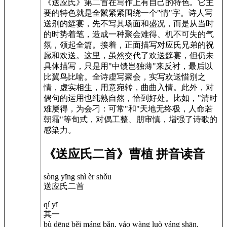
《送应氏》第二首在写作上有自己的特色。它主
要的特色就是全鬣紧紧围绕一个"情"字。诗人写
送别的筵宴，先不写其场面和盛况，而是从当时
的时势着笔，造成一种聚会难得、机不可失的气
氛，领起全篇。接着，正面描写对应氏兄弟的祝
愿和欢送。这里，虽然交代了欢送筵宴，但仍未
具体描写，只是用"中馈岂独薄"来反衬，最后以
比翼鸟比喻。全诗虚写聚会，实写欢送惜别之
情，虚实相生，用意宛转，曲曲入情。此外，对
偶句的运用也纯熟自然，恰到好处。比如，"清时
难屡得，为会刁：可常"和"天地无终极，人命若
朝霜"等旬式，对偶工整、朋审慎，增强了诗歌的
感染力。
《送应氏二首》曹植 拼音读音
sòng yīng shì èr shǒu
送应氏二首
qí yī
其一
bù dēng běi máng bǎn, yáo wàng luò yáng shān.