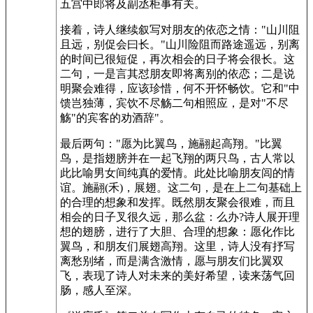
五宫中郎将及副丞柜事有关。
接着，诗人继续叙写对朋友的依恋之情："山川阻
且远，别促会曰长。"山川险阻而路途遥远，别离
的时间已很短促，再次相会的日子将会很长。这
二句，一是言其怼朋友即将离别的依恋；二是说
明聚会难得，应该珍惜，何不开怀畅饮。它和"中
馈岂独薄，宾饮不尽觞二句相照应，是对"不尽
觞"的宾客的劝酒辞"。
最后两句："愿为比翼鸟，施翮起高翔。"比翼
鸟，是指翅膀并在一起飞翔的两只鸟，古人常以
此比喻男女间纯真的爱情。此处比喻朋友闾的情
谊。施翮(禾)，展翅。这二句，是在上二句基础上
的合理的想象和发挥。既然朋友聚会很难，而且
相会的日子叉很久远，那么盆：么办?诗人展开理
想的翅膀，进行了大胆、合理的想象：愿化作比
翼鸟，和朋友们展翅高翔。这里，诗人没有抒写
离愁别绪，而是满含激情，愿与朋友们比翼双
飞，表现了诗人对未来的美好希望，读来荡气回
肠，感人至深。