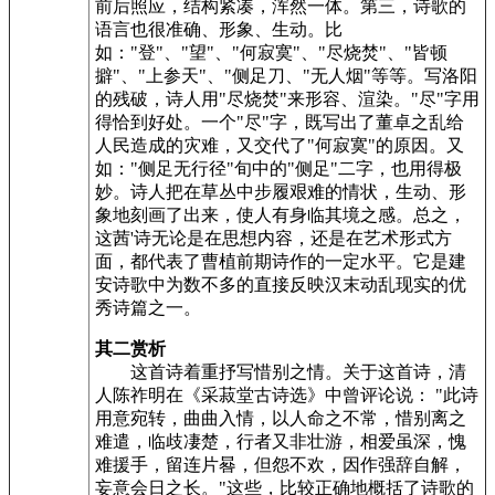
前后照应，结构紧凑，浑然一体。第三，诗歌的
语言也很准确、形象、生动。比
如："登"、"望"、"何寂寞"、"尽烧焚"、"皆顿
擗"、"上参天"、"侧足刀、"无人烟"等等。写洛阳
的残破，诗人用"尽烧焚"来形容、渲染。"尽"字用
得恰到好处。一个"尽"字，既写出了董卓之乱给
人民造成的灾难，又交代了"何寂寞"的原因。又
如："侧足无行径"旬中的"侧足"二字，也用得极
妙。诗人把在草丛中步履艰难的情状，生动、形
象地刻画了出来，使人有身临其境之感。总之，
这茜'诗无论是在思想内容，还是在艺术形式方
面，都代表了曹植前期诗作的一定水平。它是建
安诗歌中为数不多的直接反映汉末动乱现实的优
秀诗篇之一。
其二赏析
这首诗着重抒写惜别之情。关于这首诗，清
人陈祚明在《采菽堂古诗选》中曾评论说： "此诗
用意宛转，曲曲入情，以人命之不常，惜别离之
难遣，临歧凄楚，行者又非壮游，相爱虽深，愧
难援手，留连片晷，但怨不欢，因作强辞自解，
妄意会日之长。"这些，比较正确地概括了诗歌的