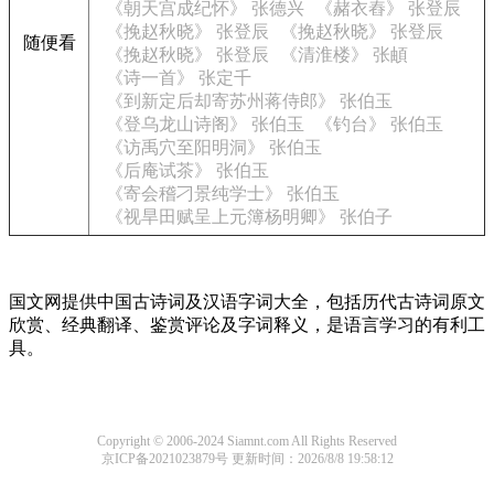
《朝天宫成纪怀》 张德兴
《赭衣舂》 张登辰
《挽赵秋晓》 张登辰
《挽赵秋晓》 张登辰
随便看
《挽赵秋晓》 张登辰
《清淮楼》 张頔
《诗一首》 张定千
《到新定后却寄苏州蒋侍郎》 张伯玉
《登乌龙山诗阁》 张伯玉
《钓台》 张伯玉
《访禹穴至阳明洞》 张伯玉
《后庵试茶》 张伯玉
《寄会稽刁景纯学士》 张伯玉
《视旱田赋呈上元簿杨明卿》 张伯子
国文网提供中国古诗词及汉语字词大全，包括历代古诗词原文
欣赏、经典翻译、鉴赏评论及字词释义，是语言学习的有利工
具。
Copyright © 2006-2024 Siamnt.com All Rights Reserved
京ICP备2021023879号
更新时间：2026/8/8 19:58:12