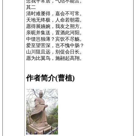
念我平常居，气结不能言。
其二
清时难屡得，嘉会不可常。
天地无终极，人命若朝霜。
愿得展嬿婉，我友之朔方。
亲昵并集送，置酒此河阳。
中馈岂独薄？宾饮不尽觞。
爱至望苦深，岂不愧中肠？
山川阻且远，别促会日长。
愿为比翼鸟，施翮起高翔。
作者简介(曹植)