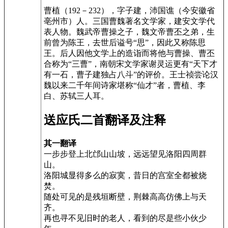
曹植（192－232），字子建，沛国谯（今安徽省
亳州市）人。三国曹魏著名文学家，建安文学代
表人物。魏武帝曹操之子，魏文帝曹丕之弟，生
前曾为陈王，去世后谥号“思”，因此又称陈思
王。后人因他文学上的造诣而将他与曹操、曹丕
合称为“三曹”，南朝宋文学家谢灵运更有“天下才
有一石，曹子建独占八斗”的评价。王士祯尝论汉
魏以来二千年间诗家堪称“仙才”者，曹植、李
白、苏轼三人耳。
送应氏二首翻译及注释
其一翻译
一步步登上北邙山山坡，远远望见洛阳四周群
山。
洛阳城显得多么的寂寞，昔日的宫室全都被烧
焚。
随处可见的是残垣断壁，荆棘高高仿佛上与天
齐。
再也寻不见旧时的老人，看到的尽是些小伙少