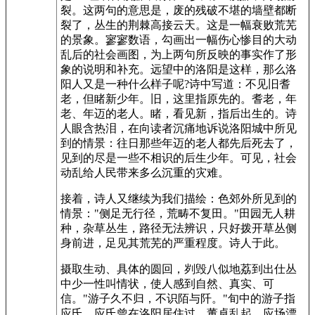
裂。这两句的意思是，废的残破不堪的墙壁都断
裂了，丛生的荆棘高接云天。这是一幅衰败荒芜
的景象。寥寥数语，勾画出一幅伤心惨目的大动
乱后的社会画图，为上两句所反映的事实作了形
象的说明和补充。远望中的洛阳是这样，那么洛
阳人又是一种什么样子呢?诗中写道：不见旧耆
老，但睹新少年。旧，这里指原先的。耆老，年
老、年迈的老人。睹，看见新，指后出生的。诗
人眼含热泪，在向读者沉痛地诉说洛阳城中所见
到的情景：往日那些年迈的老人都先后死去了，
见到的尽是一些不相识的后生少年。可见，社会
动乱给人民带来多么沉重的灾难。
接着，诗人又继续为我们描绘：色郊外所见到的
情景："侧足无行径，荒畴不复田。"田园无人耕
种，杂草丛生，路径无法辨识，只好拨开草丛侧
身前进，足见其荒芜的严重程度。诗人于此。
摄取生动、具体的圆回，刿毁八似地荔到出仕丛
中少一性叫情状，使人感到自然、真实、可
信。"游子久不归，不识陌与阡。"旬中的游子指
应氏。应氏曾在洛阳居住过。董卓乱起，应场漂