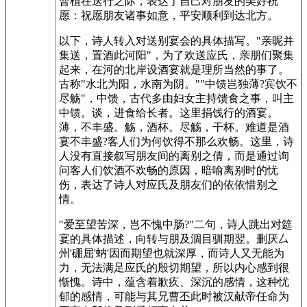
曹植在送行之际，表达了自己对朋友的美好祝
愿：祝愿朋友诸事如意，平安顺利到达北方。
以下，诗人转入对送别宴会的具体描写。"亲昵并
集送，置酒此河阳"，为了欢送应氏，亲朋们聚集
起来，在河的北岸设酒宴就是理所当然的事了。
古称"水北为阳，水南为阴。""中馈岂独薄?宾饮不
尽觞"，中馈，古代多由妇女主持馈食之事，叫主
中馈。谈，进食给长者。这里捐饯行的酒宴。
薄，不丰盛。觞，酒杯。尽觞，干杯。难道是酒
宴不丰盛?客人们为何饮得不那么欢畅。这里，诗
人没有直接叙写朋友间的离别之倩，而是通过询
问客人们饮酒不欢畅的原因，暗喻离别时的忧
伤，表达了诗人对应氏及朋友们的依依惜别之
情。
"爱至望苦深，岂不愧中肠?"二句，诗人跳出对筵
宴的具体描述，向转与朋及涸目驯期翌。删厌厶
州'硼屈'蚋'因而期望也就深厚，而诗人又无能为
力，无法满足应氏的殷切期望，所以内心感到很
惭愧。诗中，蕴含着歉疚、深沉的感情，这种忧
郁的感情，可能与其兄曹丕此时被汉献帝任命为