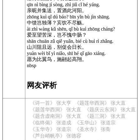
qīn nì bìng jí sòng, zhì jiǔ cǐ hé yáng.
亲昵并集送，置酒此河阳。
zhōng kuì qǐ dú báo? bīn yǐn bù jìn shāng.
中馈岂独薄？宾饮不尽觞。
ài zhì wàng kǔ shēn, qǐ bù kuì zhōng cháng?
爱至望苦深，岂不愧中肠？
shān chuān zǔ qiě yuǎn, bié cù huì rì zhǎng.
山川阻且远，别促会日长。
yuàn wèi bǐ yì niǎo, shī hé qǐ gāo xiáng.
愿为比翼鸟，施翮起高翔。
nbsp
网友评析
《诗一首》 张大亨
《题莲华西洞》 张大直
《题莲华西洞》 张大直
《题庆云东洞》 张大直
《题含虚南洞》 张大直
《题三洞》 张大直
《临终偈》 张道成
《玉华山》 张道宗
《玉华寺》 张道宗
《圣水寺》 张衟
《芦台峭帆亭》 张德容