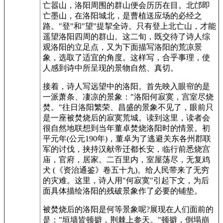
亡嚣山，洛阳周围的群山便会历历在目。北邙即
亡墨山，在洛阳城北，是曹植送应场的必经之
路。"登"和"望"提挈全诗。只有登上北亡山，才能
遥望洛阳四周的群山。这二旬，既交待了诗人综
观洛阳的立足点，又为下面描写洛阳的荒凉景
象，选取了适宜的角度。这样写，合乎事理，使
人感到诗中所呈现的景物自然、真切。
接着，诗人写远望中的洛阳。首先映入眼帘的是
一派萧条、凄凉的景象："洛阳何寂寞，宫室尽烧
焚。"往日洛阳繁荣、昌盛的景象不见了，眼前只
是一座被焚烧后的寂寞荒城。读到这里，读者会
很自然地联想到当年董卓焚烧洛阳时的情景。初
平元年(公元190年)，董卓为了逃避关东各州郡联
军的讨伐，挟持汉献帝迁都长安，临行前悉烧宫
庙，官府，居家。二百里内，室屋荡尽，无复鸡
犬 (《资治通鉴》卷五十九)。给人民带来了无穷
的灾难。这里，诗人用"何寂寞"引起下文，为后
面具体描绘洛阳的残破景象作了必要的铺垫。
被焚烧后的洛阳是何等景象呢?展现在人们面前的
是："垣墙皆顿擗，荆棘上参天。"顿擗，倒塌崩