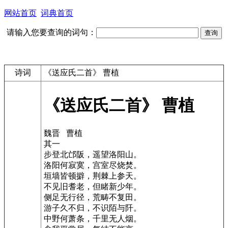
网站首页
词典首页
请输入您要查询的词句：
诗词
《送应氏二首》 曹植
《送应氏二首》 曹植
魏晋 曹植
其一
步登北邙阪，遥望洛阳山。
洛阳何寂寞，宫室尽烧焚。
垣墙皆顿擗，荆棘上参天。
不见旧耆老，但睹新少年。
侧足无行径，荒畴不复田。
游子久不归，不识陌与阡。
中野何萧条，千里无人烟。