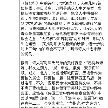
《短歌行》中的诗句："对酒当歌，人生几何?譬
如朝露，去日苦多。刀同是感叹人生之短暂，曹
操从酒宴和歌舞场面说升去，慨义人生明翘召
币，半华剀同趔，出丌扁口、似吟低唱，过渡
到"求贤若渴"的高昂情绪，洋溢着积极进取的精
神。而曹植却从天地没有极限写起，引发出人的
寿命象晨霜般短促，蕴含劝慰朋友应珍惜难得的
聚会之意。"无终极"和"若朝霜"两相对照，明写人
生之短暂+，实指对朋友间相聚的珍惜，进一步说
明上二句中的"嘉会不可常"，暗示诗人壮志未酬
的忧伤。
接着，诗人写对应氏兄弟的美好祝愿："愿得展燎
婉，我友之朔方。"展，申也。嫌婉，安乐而和
顺。朔方，北方，此当指邺城而言。应场曾作为
曹植的属僚，同曹植一起，随曹操西正马超，路
过洛阳，不久，应场受命转为五官将文学，不得
不离开曹植北上，投奔留守于邺城的五官中郎将
曹丕。应场在《侍卫五官中郎将建章台集诗》中
曾以"朝雁"自喻，说："问子游何乡，戢翼飞徘徊
往春翔二土，今冬客南淮。"当指这次"之朔方"。