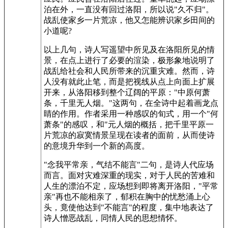
泊在外，一直没有回过洛阳，所以说"久不归"。
战乱使家乡一片荒凉，他又怎能辨识家乡田间的
小道呢?
以上几句，诗人写遥望中所见及在洛阳所见的情
景，在点上进行了必要的渲染，极形象地说明了
战乱给社会和人民所带来的沉重灾难。然而，诗
人没有就此止笔，而是把视线从点上向面上扩展
开来，从洛阳移到整个辽阔的平原："中原何萧
条，千里无人烟。"这两句，在全诗中起着画龙点
睛的作用。作者采用一种感叹的旬式，用一个"何
萧条"的感叹，和"元人烟的概括，把千里平原一
片荒凉的寂寞情景呈现在读者的面前，从而使诗
的意境升华到一个新的高度。
"念我平常亲，气结不能言"二句，是诗人代应场
而言。面对灾难深重的现实，对于人民的苦难和
人生的漂泊不定，应场想到即将离开洛阳，"平常
亲"再也不能相亲了，郁积在胸中的忧愁涌上心
头，竟使他达到"不能言"的程度，集中地表达了
诗人憎恶战乱，同情人民的思想情怀。