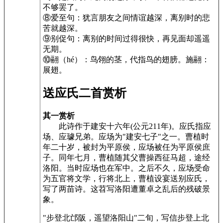
不够罢了。
⑧爱至句：犹言朋友之间情谊越深，离别时的悲
苦就越深。
⑨别促句：离别的时间过得很快，再见面却遥遥
无期。
⑩翮（hé）：鸟翎的茎，代指鸟的翅膀。施翮：
展翅。
送应氏二首赏析
其一赏析
此诗作于建安十六年(公元211年)。应氏指应
场、应璩兄弟。应场为"建安七子"之一。曹植时
年二十岁，被封为平原侯，应场被任为平原侯庶
子。同年七月，曹植随其父曹操西征马超，途经
洛阳。当时应场也在军中。之后不久，应场受命
为五官将文学，行将北上，曹植设宴送别应氏，
写了两苗诗。这苕写洛阳遭董卓之乱后的残破景
象。
"步登北邙阪，遥望洛阳山"二旬，写信步登上北