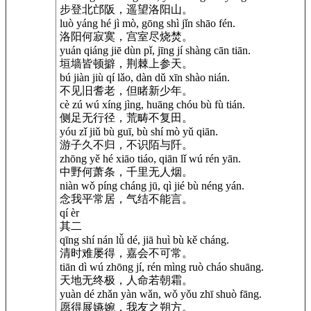
步登北邙阪，遥望洛阳山。
luò yáng hé jì mò, gōng shì jǐn shāo fén.
洛阳何寂寞，宫室尽烧焚。
yuán qiáng jiē dùn pǐ, jīng jí shàng cān tiān.
垣墙皆顿擗，荆棘上参天。
bú jiàn jiù qí lǎo, dàn dǔ xīn shào nián.
不见旧耆老，但睹新少年。
cè zú wú xíng jìng, huāng chóu bù fù tián.
侧足无行径，荒畴不复田。
yóu zǐ jiǔ bù guī, bù shí mò yǔ qiān.
游子久不归，不识陌与阡。
zhōng yě hé xiāo tiáo, qiān lǐ wú rén yān.
中野何萧条，千里无人烟。
niàn wǒ píng cháng jū, qì jié bù néng yán.
念我平常居，气结不能言。
qí èr
其二
qīng shí nán lǚ dé, jiā huì bù kě cháng.
清时难屡得，嘉会不可常。
tiān dì wú zhōng jí, rén mìng ruò cháo shuāng.
天地无终极，人命若朝霜。
yuàn dé zhǎn yàn wǎn, wǒ yǒu zhī shuò fāng.
愿得展嬿婉，我友之朔方。