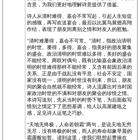
含意，为我们更好地理解诗意提供了借鉴。
诗人从清时难得、嘉会不常写起，引起人生短促
的感慨，再写欢送宴会，最后以比翼鸟展翅高翔
作结，表现了朋友间离别之情和对友人的慰勉。
"清时难屡得，嘉会不可常。"清时，指政治清明
的时世。屡得，多得。嘉会，指美好的朋友聚集
的盛会。政治清明的时世难以多得，美好的盛会
不能经常。两联对偶句，既有比喻嘉会象政治清
明的时世难得那样不能经常，又含有前因后果的
关系。正是由于战乱没有平息，社会不安定，国
家没有统一，清明的时世没有到来，所以，朋友
间的聚会自然就不能经常。诗人流露出对当时国
家政治时世的不满和对朋友的聚会的珍惜之情。
本诗写送别，先从当时的时势下笔，为后面叙写
惜别之情定下了思想基调，给人以高屋建瓴之
感，足见诗人运笔之巧妙。
"天地无终极，人命若朝霜"两句，是说天地无穷
无尽，没有终极的时候，而人的寿命却象早晨的
霜露般短暂。读到这里，使我们联想起曹操在