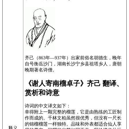
齐己（863年—937年）出家前俗名胡德生，晚年
自号衡岳沙门，湖南长沙宁乡县祖塔乡人，唐朝
晚期著名诗僧。
《谢人寄南榴卓子》齐己 翻译、
赏析和诗意
诗词的中文译文如下：
幸得附上一颗完整的榴莲，它是由熟练的工匠制
作而成的。千林文柏虽然很优秀，但没有一尺长
的锦榴榴莲一样独特。品味和外表都适合仙人享
释义