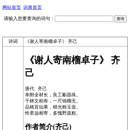
网站首页
词典首页
请输入您要查询的词句：
诗词
《谢人寄南榴卓子》 齐己
《谢人寄南榴卓子》 齐
己
唐代 齐己
幸附全材长，良工劚器殊。
千林文柏有，一尺锦榴无。
品格宜仙果，精光称玉壶。
怜君远相寄，多愧野蔬粗。
作者简介(齐己)