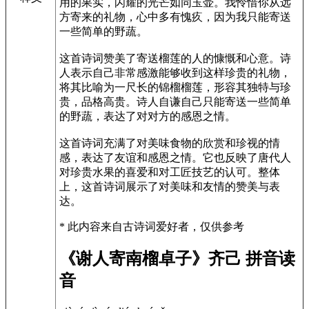
用的果实，闪耀的光芒如同玉壶。我怜惜你从远
方寄来的礼物，心中多有愧疚，因为我只能寄送
一些简单的野蔬。
这首诗词赞美了寄送榴莲的人的慷慨和心意。诗
人表示自己非常感激能够收到这样珍贵的礼物，
将其比喻为一尺长的锦榴榴莲，形容其独特与珍
贵，品格高贵。诗人自谦自己只能寄送一些简单
的野蔬，表达了对对方的感恩之情。
这首诗词充满了对美味食物的欣赏和珍视的情
感，表达了友谊和感恩之情。它也反映了唐代人
对珍贵水果的喜爱和对工匠技艺的认可。整体
上，这首诗词展示了对美味和友情的赞美与表
达。
* 此内容来自古诗词爱好者，仅供参考
《谢人寄南榴卓子》齐己 拼音读
音