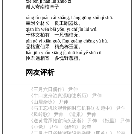
xiè rén jì nán liú zhuó zǐ
谢人寄南榴卓子
xìng fù quán cái zhǎng, liáng gōng zhǔ qì shū.
幸附全材长，良工劚器殊。
qiān lín wén bǎi yǒu, yī chǐ jǐn liú wú.
千林文柏有，一尺锦榴无。
pǐn gé yí xiān guǒ, jīng guāng chēng yù hú.
品格宜仙果，精光称玉壶。
lián jūn yuǎn xiāng jì, duō kuì yě shū cū.
怜君远相寄，多愧野蔬粗。
网友评析
《三月六日偶作》 尹伸
《牛口发舟泊真溪聊述所历》 尹伸
《山居杂咏》 尹伸
《与王忘机饮观音阁时忘机将访友楚中》 尹伸
《凤岭歌》 尹伸
《遣累》 尹伸
《送黄霞潭推官病免还浙》 尹伸
《抵里》 尹伸
《小觉》 尹伸
《绝句》 殷奎
《二月七日省牲诸陵沿道杂赋（四首）》 殷奎