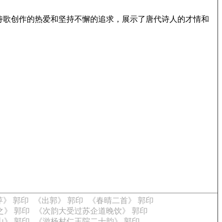
诗歌创作的热爱和坚持不懈的追求，展示了唐代诗人的才情和
萍》 郭印
《出郭》 郭印
《春晴二首》 郭印
》 郭印
《次韵大受过苏企道晚饮》 郭印
山》 郭印
《游杨村仁王院二十韵》 郭印