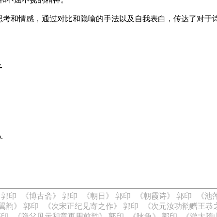
思考和情感，通过对比和隐喻的手法以及自我表白，传达了对于
音
.
 郭印
《博古斋》 郭印
《朝日》 郭印
《朝霞诗》 郭印
《池
翼韵》 郭印
《次宋正纪见寄之作》 郭印
《次元汝功韵赠王恭之
郭印
《隐父见示和章再用前韵》 郭印
《咏龟》 郭印
《游大隋