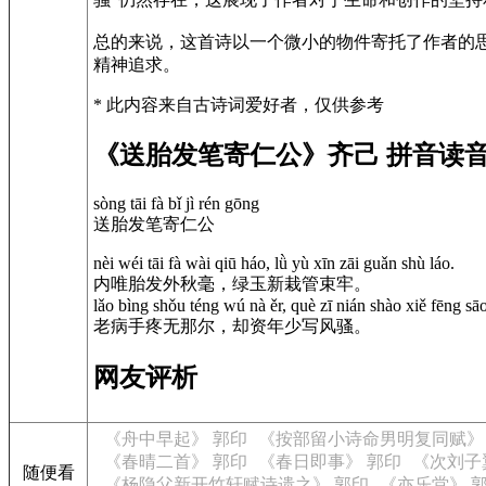
总的来说，这首诗以一个微小的物件寄托了作者的
精神追求。
* 此内容来自古诗词爱好者，仅供参考
《送胎发笔寄仁公》齐己 拼音读
sòng tāi fà bǐ jì rén gōng
送胎发笔寄仁公
nèi wéi tāi fà wài qiū háo, lǜ yù xīn zāi guǎn shù láo.
内唯胎发外秋毫，绿玉新栽管束牢。
lǎo bìng shǒu téng wú nà ěr, què zī nián shào xiě fēng sāo
老病手疼无那尔，却资年少写风骚。
网友评析
《舟中早起》 郭印
《按部留小诗命男明复同赋》
《春晴二首》 郭印
《春日即事》 郭印
《次刘子
随便看
《杨隐父新开竹轩赋诗遗之》 郭印
《亦乐堂》 