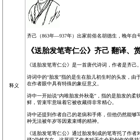
齐己（863年—937年）出家前俗名胡德生，晚年
《送胎发笔寄仁公》齐己 翻译、
《送胎发笔寄仁公》是一首唐代诗词，作者是齐己
诗词中的“胎发”指的是生在胎儿初生时的头发，
在作者眼中具有特殊的象征意义。
释义
诗中一开始说“内唯胎发外秋毫”，指的是胎发的柔
鲜，管束牢意味着它被收藏得非常精心。
诗中还提到作者自己的老病和手疼，但他仍然能够
种无法被年岁等因素束缚的精神。
《送胎发笔寄仁公》通过胎发制成的笔寄托了作者对
骚”仍然存在，这展现了作者对于生命和创作的坚持