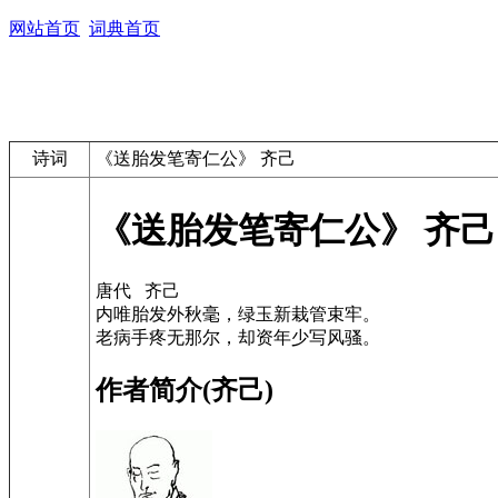
网站首页
词典首页
诗词
《送胎发笔寄仁公》 齐己
《送胎发笔寄仁公》 齐己
唐代 齐己
内唯胎发外秋毫，绿玉新栽管束牢。
老病手疼无那尔，却资年少写风骚。
作者简介(齐己)