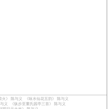
萤火》 陈与义
《咏水仙花五韵》 陈与义
陈与义
《纵步至董氏园亭三首》 陈与义
杯明日示大光》 陈与义