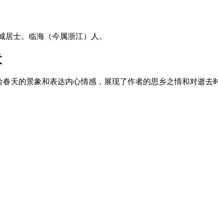
号赤城居士。临海（今属浙江）人。
意
绘春天的景象和表达内心情感，展现了作者的思乡之情和对逝去