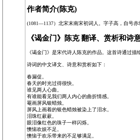
作者简介(陈克)
(1081—1137）北宋末南宋初词人。字子高，自
《谒金门》陈克 翻译、赏析和诗
《谒金门》是宋代诗人陈克的作品。这首诗通过描
诗词的中文译文、诗意和赏析如下：
春漏促。
春天的时光过得很快。
谁见两人心曲。
有谁能看见我们两人内心的曲折情感。
罨画屏风银蜡烛。
屏风上画着的银色蜡烛被染上了泪水。
泪珠红蔌蔌。
眼泪像红色的珠子一样闪烁。
懊恼欢娱不足。
懊恼于欢乐带来的不足够满足。