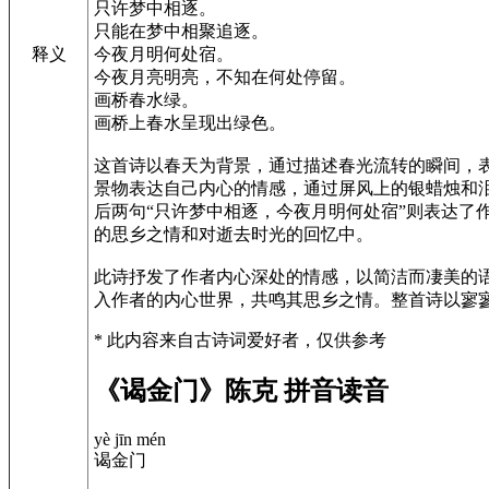
只许梦中相逐。
只能在梦中相聚追逐。
今夜月明何处宿。
释义
今夜月亮明亮，不知在何处停留。
画桥春水绿。
画桥上春水呈现出绿色。
这首诗以春天为背景，通过描述春光流转的瞬间，
景物表达自己内心的情感，通过屏风上的银蜡烛和
后两句“只许梦中相逐，今夜月明何处宿”则表达
的思乡之情和对逝去时光的回忆中。
此诗抒发了作者内心深处的情感，以简洁而凄美的
入作者的内心世界，共鸣其思乡之情。整首诗以寥
* 此内容来自古诗词爱好者，仅供参考
《谒金门》陈克 拼音读音
yè jīn mén
谒金门