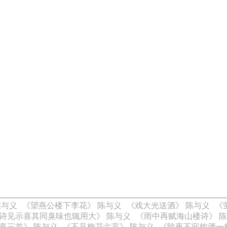
陈与义
《望燕公楼下李花》 陈与义
《戏大光送酒》 陈与义
《
诗见示喜其同臭味也辄用大》 陈与义
《雨中再赋海山楼诗》 
亭三首》 陈与义
《不见梅花六言》 陈与义
《除夜不寐饮酒一