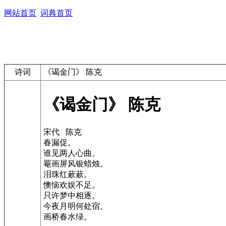
网站首页
词典首页
诗词
《谒金门》 陈克
《谒金门》 陈克
宋代 陈克
春漏促。
谁见两人心曲。
罨画屏风银蜡烛。
泪珠红蔌蔌。
懊恼欢娱不足。
只许梦中相逐。
今夜月明何处宿。
画桥春水绿。