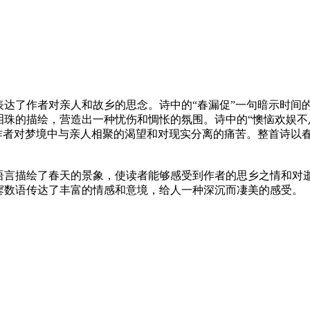
表达了作者对亲人和故乡的思念。诗中的“春漏促”一句暗示时间
泪珠的描绘，营造出一种忧伤和惆怅的氛围。诗中的“懊恼欢娱不
了作者对梦境中与亲人相聚的渴望和对现实分离的痛苦。整首诗以
语言描绘了春天的景象，使读者能够感受到作者的思乡之情和对
寥数语传达了丰富的情感和意境，给人一种深沉而凄美的感受。