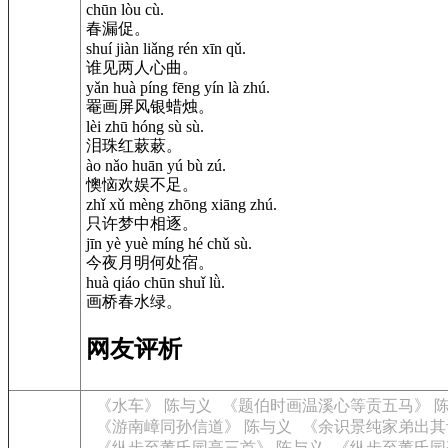
chūn lòu cù.
春漏促。
shuí jiàn liǎng rén xīn qǔ.
谁见两人心曲。
yǎn huà píng fēng yín là zhú.
罨画屏风银蜡烛。
lèi zhū hóng sù sù.
泪珠红蔌蔌。
ào nǎo huān yú bù zú.
懊恼欢娱不足。
zhǐ xǔ mèng zhōng xiāng zhú.
只许梦中相逐。
jīn yè yuè míng hé chǔ sù.
今夜月明何处宿。
huà qiáo chūn shuǐ lǜ.
画桥春水绿。
网友评析
《水车》 陈与义
《题伯时画温溪心等贡五马》 
《游南嶂同孙信道》 陈与义
《余识景纯家弟出其
《纵步至董氏园亭三首》 陈与义
《纵步至董氏园