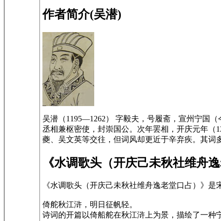
作者简介(吴潜)
吴潜（1195—1262） 字毅夫，号履斋，宣州宁
丞相兼枢密使，封崇国公。次年罢相，开庆元年（1
夔、吴文英等交往，但词风却更近于辛弃疾。其词
《水调歌头（开庆己未秋社维舟逸
《水调歌头（开庆己未秋社维舟逸老堂口占）》是
倚舵秋江浒，明日征帆轻。
诗词的开篇以倚船舵在秋江浒上为景，描绘了一种