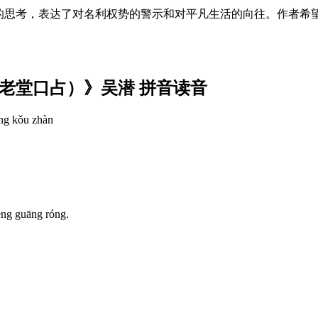
的思考，表达了对名利权势的警示和对平凡生活的向往。作者希
老堂口占）》吴潜 拼音读音
táng kǒu zhàn
gèng guāng róng.