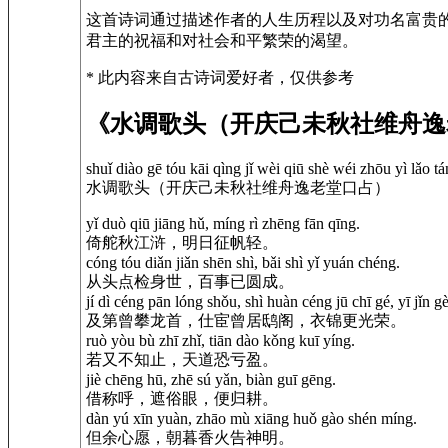
这首诗词通过描述作者的人生历程以及对功名富贵
君主的祝福和对社会和平繁荣的渴望。
* 此内容来自古诗词爱好者，仅供参考
《水调歌头（开庆己未秋社维舟逸
shuǐ diào gē tóu kāi qìng jǐ wèi qiū shè wéi zhōu yì lǎo 
水调歌头（开庆己未秋社维舟逸老堂口占）
yǐ duò qiū jiāng hǔ, míng rì zhēng fān qīng.
倚舵秋江浒，明日征帆轻。
cóng tóu diǎn jiǎn shēn shì, bǎi shì yǐ yuán chéng.
从头点检身世，百事已圆成。
jí dì céng pān lóng shǒu, shì huàn céng jū chī gé, yī jǐn 
及第曾攀龙首，仕宦曾居鸱阁，衣锦更光荣。
ruò yòu bù zhī zhǐ, tiān dào kǒng kuī yíng.
若又不知止，天道恐亏盈。
jiè chēng hū, zhē sú yǎn, biàn guī gēng.
借称呼，遮俗眼，便归耕。
dàn yú xīn yuàn, zhāo mù xiāng huǒ gào shén míng.
但余心愿，朝暮香火告神明。