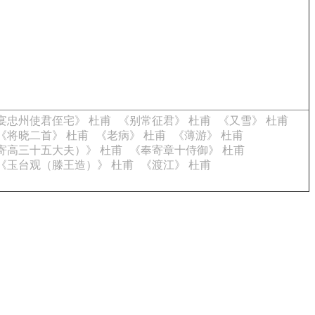
宴忠州使君侄宅》 杜甫
《别常征君》 杜甫
《又雪》 杜甫
《将晓二首》 杜甫
《老病》 杜甫
《薄游》 杜甫
寄高三十五大夫）》 杜甫
《奉寄章十侍御》 杜甫
《玉台观（滕王造）》 杜甫
《渡江》 杜甫
。