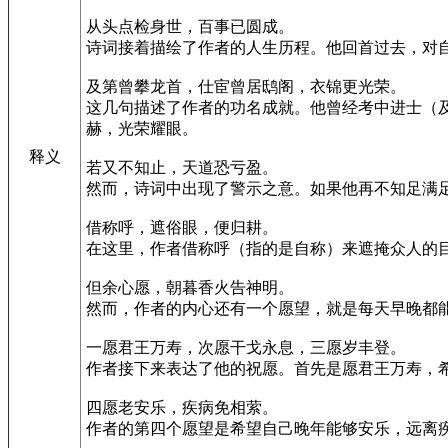
从头点检身世，百事已圆成。
诗词接着描绘了作者的人生历程。他回首过去，对
及第曾攀龙首，仕宦曾居鸱阁，衣锦更光荣。
这几句描述了作者的功名成就。他曾经考中进士（
赫，光荣耀眼。
释义
若又不知止，天道恐亏盈。
然而，诗词中出现了警示之意。如果他再不知足满
借称呼，遮俗眼，便归耕。
在这里，作者借称呼（指的是自称）来遮掩众人的
但余心愿，朝暮香火告神明。
然而，作者的内心还有一个愿望，就是每天早晚都
一愿君王万寿，次愿干戈永息，三愿岁丰登。
作者接下来表达了他的祝愿。首先是愿君王万寿，
四愿老安乐，疾病免相萦。
作者的第四个愿望是希望自己晚年能够安乐，远离