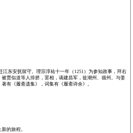
，迁江东安抚留守。理宗淳祐十一年（1251）为参知政事，拜右
公。被贾似道等人排挤，罢相，谪建昌军，徙潮州、循州。与姜
。著有《履斋遗集》，词集有《履斋诗余》。
：
上新的旅程。