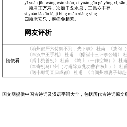
yī yuàn jūn wáng wàn shòu, cì yuàn gān gē yǒng xī, sān 
一愿君王万寿，次愿干戈永息，三愿岁丰登。
sì yuàn lǎo ān lè, jí bìng miǎn xiāng yíng.
四愿老安乐，疾病免相萦。
网友评析
《渝州候严六侍御不到，先下峡》 杜甫
《拨闷（
《奉汉中王手札》 杜甫
《赠崔十三评事公辅》 
随便看
《赠韦赞善别》 杜甫
《城上（一作空城）》 杜
《奉寄别马巴州（时甫除京兆功曹在东川）》 杜
《送韦郎司直归成都》 杜甫
《自阆州领妻子却赴
国文网提供中国古诗词及汉语字词大全，包括历代古诗词原文