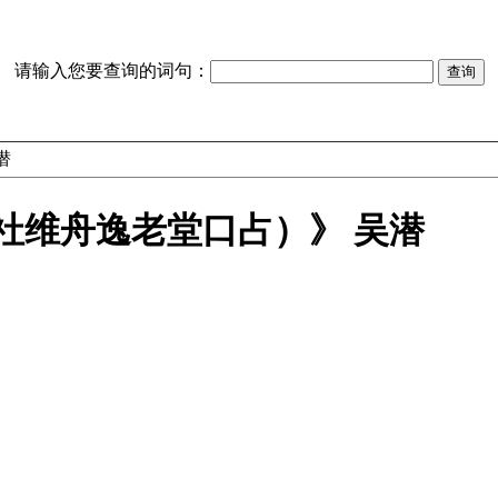
请输入您要查询的词句：
潜
社维舟逸老堂口占）》 吴潜