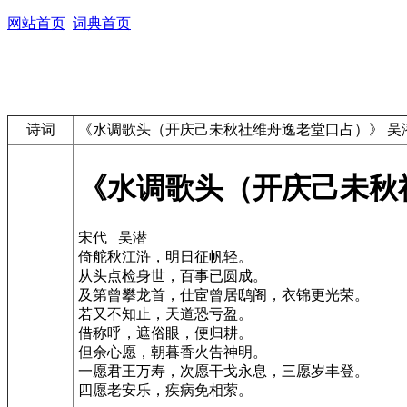
网站首页
词典首页
诗词
《水调歌头（开庆己未秋社维舟逸老堂口占）》 吴
《水调歌头（开庆己未秋
宋代 吴潜
倚舵秋江浒，明日征帆轻。
从头点检身世，百事已圆成。
及第曾攀龙首，仕宦曾居鸱阁，衣锦更光荣。
若又不知止，天道恐亏盈。
借称呼，遮俗眼，便归耕。
但余心愿，朝暮香火告神明。
一愿君王万寿，次愿干戈永息，三愿岁丰登。
四愿老安乐，疾病免相萦。