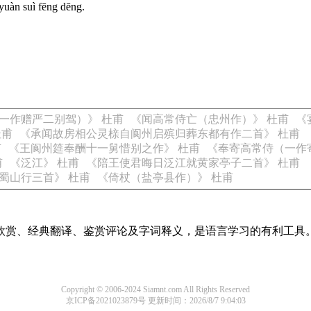
yuàn suì fēng dēng.
一作赠严二别驾）》 杜甫
《闻高常侍亡（忠州作）》 杜甫
《
杜甫
《承闻故房相公灵榇自阆州启殡归葬东都有作二首》 杜甫
甫
《王阆州筵奉酬十一舅惜别之作》 杜甫
《奉寄高常侍（一作
甫
《泛江》 杜甫
《陪王使君晦日泛江就黄家亭子二首》 杜甫
蜀山行三首》 杜甫
《倚杖（盐亭县作）》 杜甫
欣赏、经典翻译、鉴赏评论及字词释义，是语言学习的有利工具
Copyright © 2006-2024 Siamnt.com All Rights Reserved
京ICP备2021023879号
更新时间：2026/8/7 9:04:03