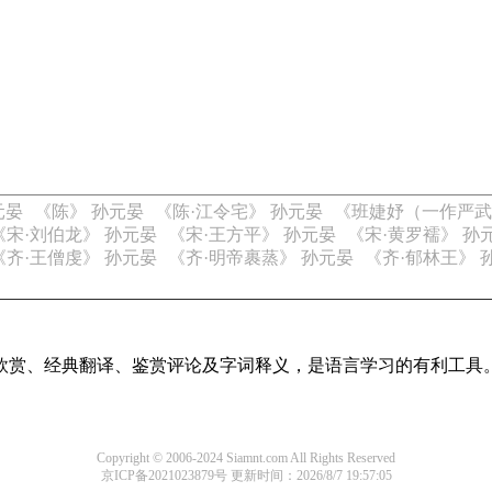
元晏
《陈》 孙元晏
《陈·江令宅》 孙元晏
《班婕妤（一作严武
《宋·刘伯龙》 孙元晏
《宋·王方平》 孙元晏
《宋·黄罗襦》 孙
《齐·王僧虔》 孙元晏
《齐·明帝裹蒸》 孙元晏
《齐·郁林王》 
欣赏、经典翻译、鉴赏评论及字词释义，是语言学习的有利工具
Copyright © 2006-2024 Siamnt.com All Rights Reserved
京ICP备2021023879号
更新时间：2026/8/7 19:57:05