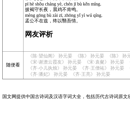
pī hè shǒu cháng yè, chén jī bù kěn míng.
披褐守长夜，晨鸡不肯鸣。
mèng gōng bù zài zī, zhōng yǐ yì wú qíng.
孟公不在兹，终以翳吾情。
网友评析
《陈·望仙阁》 孙元晏
《陈》 孙元晏
《陈》 孙
《宋·谢澹云霞友》 孙元晏
《宋·袁粲》 孙元晏
随便看
《齐·小儿执烛》 孙元晏
《齐·王僧祐》 孙元晏
《齐·潘妃》 孙元晏
《齐·王亮》 孙元晏
国文网提供中国古诗词及汉语字词大全，包括历代古诗词原文