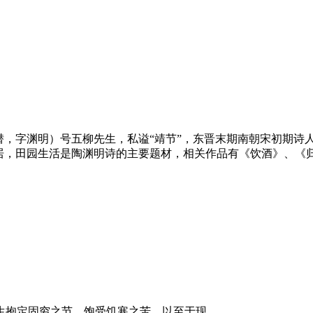
说名潜，字渊明）号五柳先生，私谥“靖节”，东晋末期南朝宋初期
居，田园生活是陶渊明诗的主要题材，相关作品有《饮酒》、《
一生抱定固穷之节，饱受饥寒之苦，以至于现