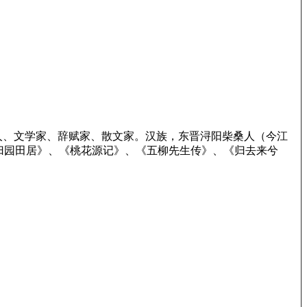
诗人、文学家、辞赋家、散文家。汉族，东晋浔阳柴桑人（今江
归园田居》、《桃花源记》、《五柳先生传》、《归去来兮