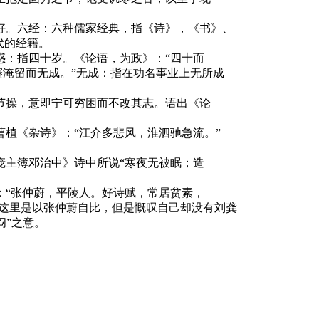
爱好。六经：六种儒家经典，指《诗》，《书》、
代的经籍。
不惑：指四十岁。《论语，为政》：“四十而
蹇淹留而无成。”无成：指在功名事业上无所成
守节操，意即宁可穷困而不改其志。语出《论
曹植《杂诗》：“江介多悲风，淮泗驰急流。”
示庞主簿邓治中》诗中所说“寒夜无被眠；造
载：“张仲蔚，平陵人。好诗赋，常居贫素，
在这里是以张仲蔚自比，但是慨叹自己却没有刘龚
闷”之意。