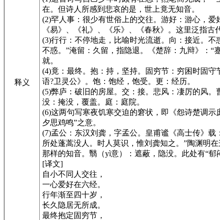
在。但诗人所感到悲哀的是，世上竟无知音。
(2)罕人事：很少有世俗上的交往。游好：游心，
《易》、《礼》、《乐》、《春秋》。这里泛指古
(3)行行：不停地走，比喻时光流逝。向：接近。
不惑。”淹留：久留，指隐退。《楚辞：九辩》：“
就。
(4)竟：最终。抱：持，坚持。固穷节：穷困时固
语?卫灵公》。饱：饱经，饱受。更：经历。
释义
(5)弊庐：破旧的房屋。交：接。悲风：凄厉的风。
没：掩没，覆盖。庭：庭院。
(6)这两句写寒夜饥寒交迫的窘状，即《怨诗楚调
夕思鸡鸣”之意。
(7)孟公：东汉刘龚，字孟公。皇甫谧《高士传》
所处蓬蒿没人。时人莫识，惟刘龚知之。”陶渊明
那样的知音。翳（yì意）：遮蔽，隐没。此处有“郁
[译文]
自小不同人交往，
一心爱好在六经。
行年渐至四十岁，
长久隐居无所成。
最终抱定固穷节，