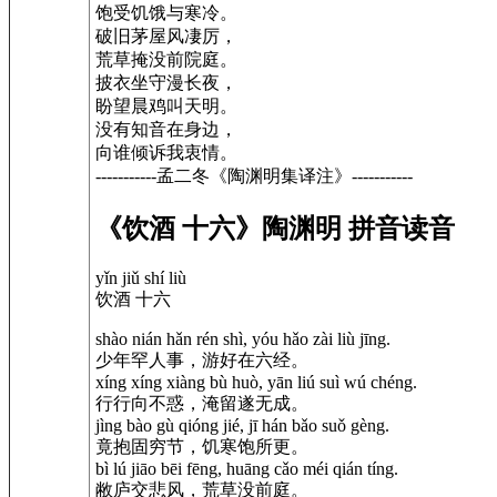
饱受饥饿与寒冷。
破旧茅屋风凄厉，
荒草掩没前院庭。
披衣坐守漫长夜，
盼望晨鸡叫天明。
没有知音在身边，
向谁倾诉我衷情。
-----------孟二冬《陶渊明集译注》-----------
《饮酒 十六》陶渊明 拼音读音
yǐn jiǔ shí liù
饮酒 十六
shào nián hǎn rén shì, yóu hǎo zài liù jīng.
少年罕人事，游好在六经。
xíng xíng xiàng bù huò, yān liú suì wú chéng.
行行向不惑，淹留遂无成。
jìng bào gù qióng jié, jī hán bǎo suǒ gèng.
竟抱固穷节，饥寒饱所更。
bì lú jiāo bēi fēng, huāng cǎo méi qián tíng.
敝庐交悲风，荒草没前庭。