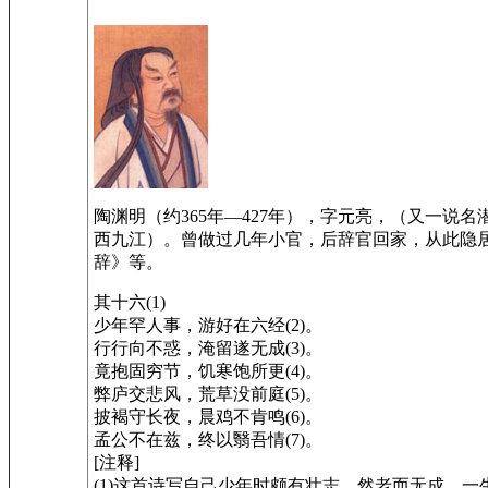
陶渊明（约365年—427年），字元亮，（又一
西九江）。曾做过几年小官，后辞官回家，从此隐
辞》等。
其十六(1)
少年罕人事，游好在六经(2)。
行行向不惑，淹留遂无成(3)。
竟抱固穷节，饥寒饱所更(4)。
弊庐交悲风，荒草没前庭(5)。
披褐守长夜，晨鸡不肯鸣(6)。
孟公不在兹，终以翳吾情(7)。
[注释]
(1)这首诗写自己少年时颇有壮志，然老而无成，