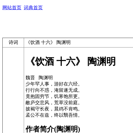
网站首页
词典首页
诗词
《饮酒 十六》 陶渊明
《饮酒 十六》 陶渊明
魏晋 陶渊明
少年罕人事，游好在六经。
行行向不惑，淹留遂无成。
竟抱固穷节，饥寒饱所更。
敝庐交悲风，荒草没前庭。
披褐守长夜，晨鸡不肯鸣。
孟公不在兹，终以翳吾情。
作者简介(陶渊明)