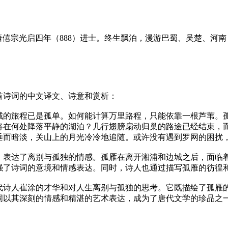
。唐僖宗光启四年（888）进士。终生飘泊，漫游巴蜀、吴楚、
首诗词的中文译文、诗意和赏析：
城的旅程已是孤单。如何能计算万里路程，只能依靠一根芦苇。
将在何处降落平静的湖泊？几行翅膀扇动归巢的路途已经结束，
垂而暗淡，关山上的月光冷冷地追随。或许没有遇到罗网的困扰
，表达了离别与孤独的情感。孤雁在离开湘浦和边城之后，面临
强了诗词的意境和情感表达。同时，诗人也通过描写孤雁的彷徨
代诗人崔涂的才华和对人生离别与孤独的思考。它既描绘了孤雁
词以其深刻的情感和精湛的艺术表达，成为了唐代文学的珍品之