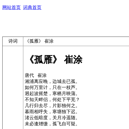
网站首页
词典首页
诗词
《孤雁》 崔涂
《孤雁》 崔涂
唐代 崔涂
湘浦离应晚，边城去已孤。
如何万里计，只在一枝芦。
迥起波摇楚，寒栖月映蒲。
不知天畔侣，何处下平芜？
几行归去尽，片影独何之。
暮雨相呼失，寒塘独下迟。
渚云低暗度，关月冷遥随。
未必逢矰缴，孤飞自可疑。