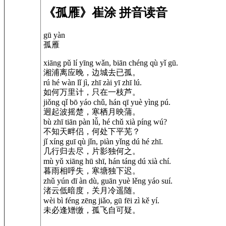
《孤雁》崔涂 拼音读音
gū yàn
孤雁
xiāng pǔ lí yīng wǎn, biān chéng qù yǐ gū.
湘浦离应晚，边城去已孤。
rú hé wàn lǐ jì, zhī zài yī zhī lú.
如何万里计，只在一枝芦。
jiǒng qǐ bō yáo chǔ, hán qī yuè yìng pú.
迥起波摇楚，寒栖月映蒲。
bù zhī tiān pàn lǚ, hé chǔ xià píng wú?
不知天畔侣，何处下平芜？
jǐ xíng guī qù jǐn, piàn yǐng dú hé zhī.
几行归去尽，片影独何之。
mù yǔ xiāng hū shī, hán táng dú xià chí.
暮雨相呼失，寒塘独下迟。
zhǔ yún dī àn dù, guān yuè lěng yáo suí.
渚云低暗度，关月冷遥随。
wèi bì féng zēng jiǎo, gū fēi zì kě yí.
未必逢矰缴，孤飞自可疑。