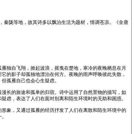
河南，秦陇等地，故其诗多以飘泊生活为题材，情调苍凉。《全唐
孤雁独自飞翔，掀起波浪，摇曳在楚地，寒冷的夜晚栖息在月
而它的影子却孤独地漂泊在何方。夜晚的雨声呼唤彼此失散，
，但孤雁自己也会心生疑虑。
着漫长的旅途和孤单的归宿。诗中运用了自然景物的描写，如
和疑虑，表达了人们在面对别离和陌生环境时的无助和困惑。
的形象，又通过孤雁的经历抒发了人们在离散和陌生环境中的
一。